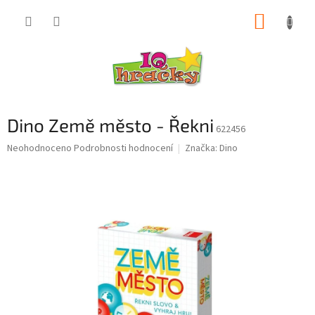
Přejít
NÁKUP
na
obsah
KOŠÍK
Dino Země město - Řekni
622456
Průměrné
Neohodnoceno
Podrobnosti hodnocení
Značka:
Dino
hodnocení
produktu
je
0,0
z
5
hvězdiček.