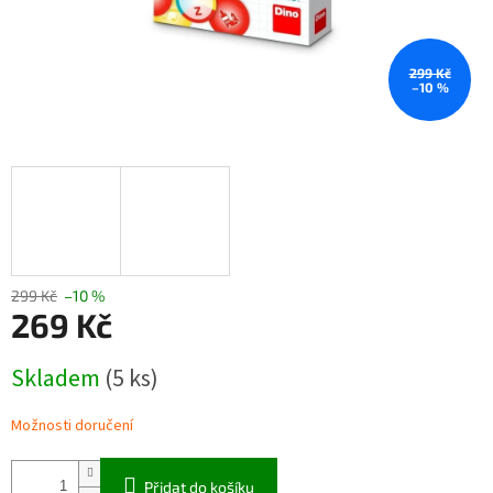
299 Kč
–10 %
299 Kč
–10 %
269 Kč
Měrná
Skladem
(5 ks)
cena:
Možnosti doručení
Přidat do košíku