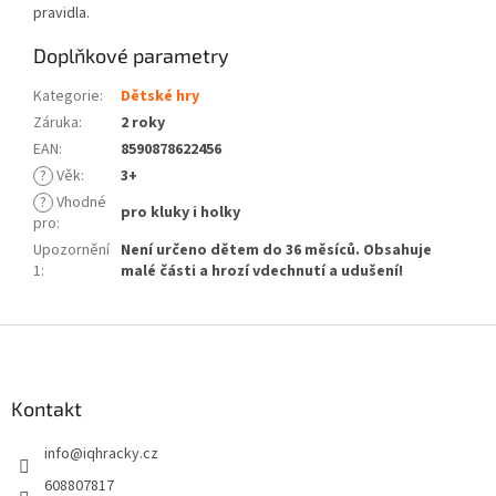
pravidla.
Doplňkové parametry
Kategorie
:
Dětské hry
Záruka
:
2 roky
EAN
:
8590878622456
?
Věk
:
3+
?
Vhodné
pro kluky i holky
pro
:
Upozornění
Není určeno dětem do 36 měsíců. Obsahuje
1
:
malé části a hrozí vdechnutí a udušení!
Z
á
p
a
Kontakt
t
info
@
iqhracky.cz
í
608807817