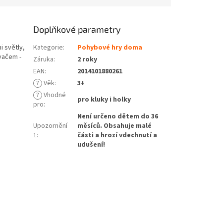
Doplňkové parametry
i světly,
Kategorie
:
Pohybové hry doma
ávačem -
Záruka
:
2 roky
EAN
:
2014101880261
?
Věk
:
3+
?
Vhodné
pro kluky i holky
pro
:
Není určeno dětem do 36
Upozornění
měsíců. Obsahuje malé
1
:
části a hrozí vdechnutí a
udušení!