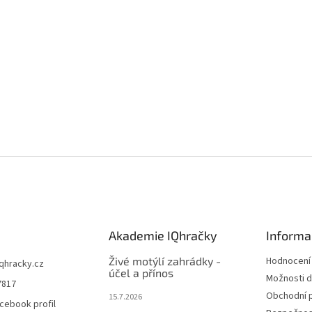
Akademie IQhračky
Informa
Živé motýlí zahrádky -
Hodnocení
iqhracky.cz
účel a přínos
Možnosti d
7817
Obchodní 
15.7.2026
cebook profil