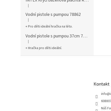
INTEX Krycí bazénová plachta Round 305cm 28030
|
Hodnocení produktu je 5 z 5 hvězdiček.
Vodní pistole s pumpou 78862
|
Hodnocení produktu je 5 z 5 hvězdiček.
+ Pro děti ideální hračka na léto.
Vodní pistole s pumpou 37cm 78961
|
Hodnocení produktu je 5 z 5 hvězdiček.
+ Hračka pro děti ideální.
Z
á
p
a
t
Kontakt
í
info
@
60880
Náš Fa