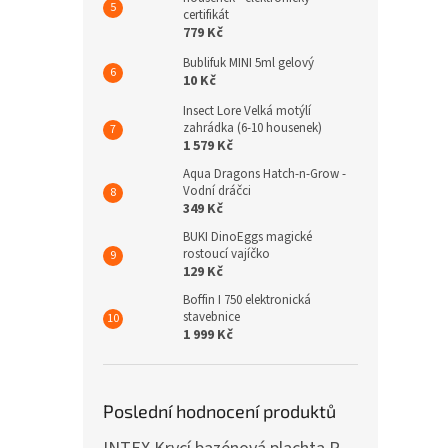
certifikát
779 Kč
Bublifuk MINI 5ml gelový
10 Kč
Insect Lore Velká motýlí
zahrádka (6-10 housenek)
1 579 Kč
Aqua Dragons Hatch-n-Grow -
Vodní dráčci
349 Kč
BUKI DinoEggs magické
rostoucí vajíčko
129 Kč
Boffin I 750 elektronická
stavebnice
1 999 Kč
Poslední hodnocení produktů