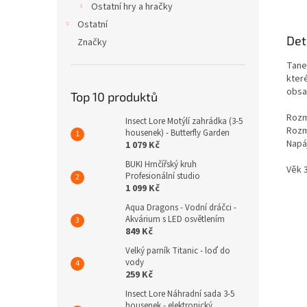
Ostatní hry a hračky
Ostatní
Det
Značky
Taneč
kter
obsa
Top 10 produktů
Rozm
Insect Lore Motýlí zahrádka (3-5
Rozmě
housenek) - Butterfly Garden
Napáj
1 079 Kč
BUKI Hrnčířský kruh
Věk 
Profesionální studio
1 099 Kč
Aqua Dragons - Vodní dráčci -
Akvárium s LED osvětlením
849 Kč
Velký parník Titanic - loď do
vody
259 Kč
Insect Lore Náhradní sada 3-5
housenek - elektronický