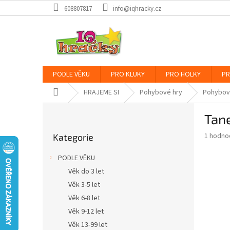
Přejít
608807817
info@iqhracky.cz
na
obsah
PODLE VĚKU
PRO KLUKY
PRO HOLKY
PR
Domů
HRAJEME SI
Pohybové hry
Pohybov
P
Tan
o
Přeskočit
s
Průměr
1 hodno
Kategorie
kategorie
t
hodnoce
r
produkt
PODLE VĚKU
a
je
Věk do 3 let
5,0
n
z
Věk 3-5 let
n
5
í
Věk 6-8 let
hvězdič
p
Věk 9-12 let
a
Věk 13-99 let