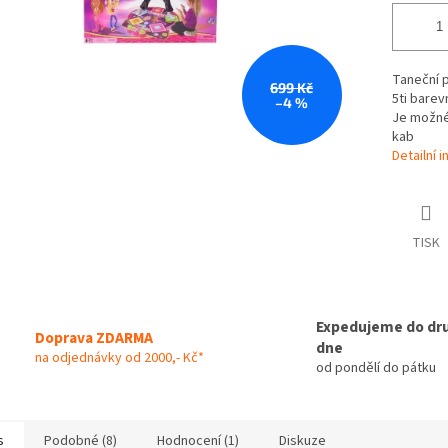
Taneční p
699 Kč
5ti barev
–4 %
Je možné 
kab
Detailní 
TISK
Expedujeme do dr
Doprava ZDARMA
dne
na odjednávky od 2000,- Kč*
od pondělí do pátku
s
Podobné (8)
Hodnocení (1)
Diskuze