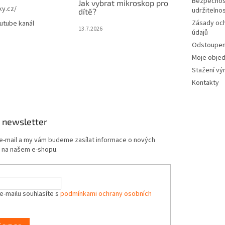
Bezpečnos
Jak vybrat mikroskop pro
ky.cz/
udržitelno
dítě?
Zásady oc
utube kanál
13.7.2026
údajů
Odstoupení
Moje obje
Stažení vý
Kontakty
 newsletter
 e-mail a my vám budeme zasílat informace o nových
 na našem e-shopu.
e-mailu souhlasíte s
podmínkami ochrany osobních