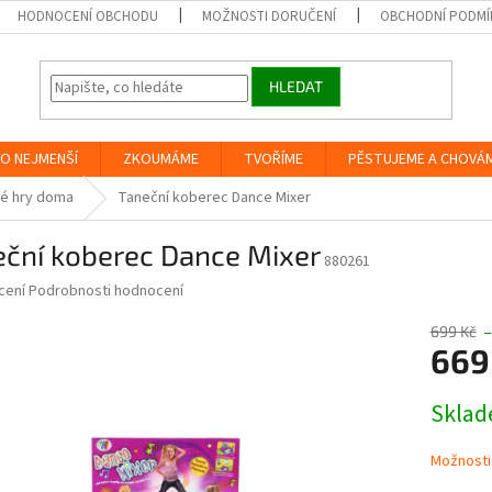
HODNOCENÍ OBCHODU
MOŽNOSTI DORUČENÍ
OBCHODNÍ PODMÍ
HLEDAT
O NEJMENŠÍ
ZKOUMÁME
TVOŘÍME
PĚSTUJEME A CHOVÁ
é hry doma
Taneční koberec Dance Mixer
eční koberec Dance Mixer
880261
né
cení
Podrobnosti hodnocení
ní
u
699 Kč
669
Měrná
Skla
cena:
ek.
Možnosti