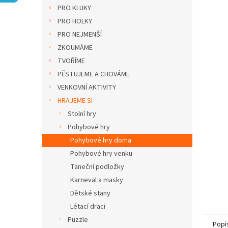
n
PRO KLUKY
e
PRO HOLKY
l
PRO NEJMENŠÍ
ZKOUMÁME
TVOŘÍME
PĚSTUJEME A CHOVÁME
VENKOVNÍ AKTIVITY
HRAJEME SI
Stolní hry
Pohybové hry
Pohybové hry doma
Pohybové hry venku
Taneční podložky
Karneval a masky
Dětské stany
Létací draci
Puzzle
Popi