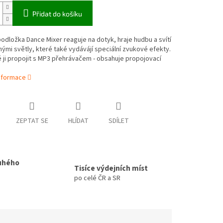
Přidat do košíku
odložka Dance Mixer reaguje na dotyk, hraje hudbu a svítí
nými světly, které také vydávájí speciální zvukové efekty.
ji propojit s MP3 přehrávačem - obsahuje propojovací
informace
ZEPTAT SE
HLÍDAT
SDÍLET
uhého
Tisíce výdejních míst
po celé ČR a SR