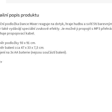
ailní popis produktu
ní podložka Dance Mixer reaguje na dotyk, hraje hudbu a svítí 5ti barevným
é také vydávájí speciální zvukové efekty. Je možné ji propojit s MP3 přehr
huje propojovací kabel.
ěr podložky 93 x 91 cm.
r balení cca 47 x 33 x 7,5 cm.
ení na 3x AA baterie (nejsou součástí balení).
3+