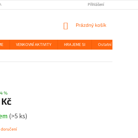
NKY
BEZPEČNOST HRAČEK A UDRŽITELNOST
Přihlášení
ZÁSADY OCHRANY OS
NÁKUPNÍ
Prázdný košík
KOŠÍK
ME
VENKOVNÍ AKTIVITY
HRAJEME SI
Ostatní
Značky
–4 %
 Kč
dem
(>5 ks)
 doručení