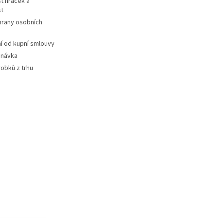
t hraček a
st
hrany osobních
 od kupní smlouvy
dnávka
robků z trhu