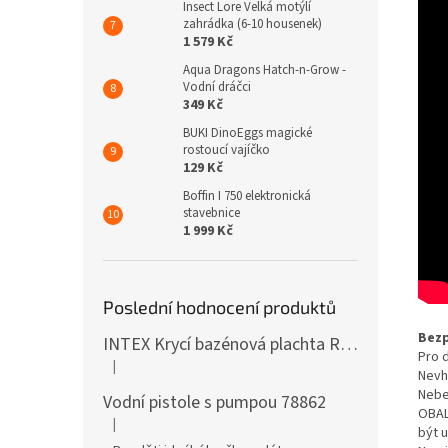
Insect Lore Velká motýlí
zahrádka (6-10 housenek)
1 579 Kč
Aqua Dragons Hatch-n-Grow -
Vodní dráčci
349 Kč
BUKI DinoEggs magické
rostoucí vajíčko
129 Kč
Boffin I 750 elektronická
stavebnice
1 999 Kč
Poslední hodnocení produktů
Bezp
INTEX Krycí bazénová plachta Round 305cm 28030
Pro d
|
Hodnocení produktu je 5 z 5 hvězdiček.
Nevh
Nebe
Vodní pistole s pumpou 78862
OBAL
|
Hodnocení produktu je 5 z 5 hvězdiček.
být 