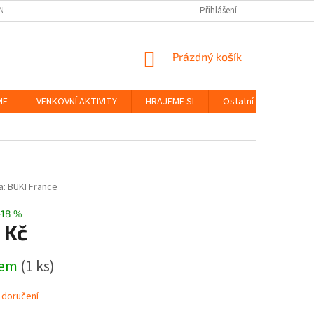
NKY
BEZPEČNOST HRAČEK A UDRŽITELNOST
Přihlášení
ZÁSADY OCHRANY OS
NÁKUPNÍ
Prázdný košík
KOŠÍK
ME
VENKOVNÍ AKTIVITY
HRAJEME SI
Ostatní
Značky
a:
BUKI France
–18 %
 Kč
dem
(1 ks)
 doručení