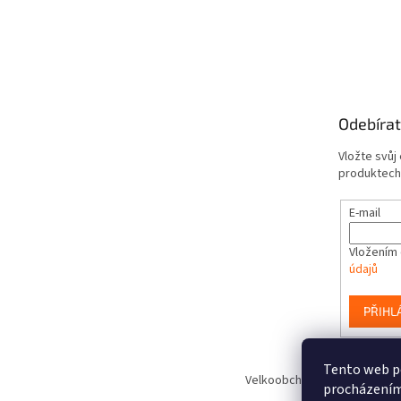
Odebírat
Vložte svůj
produktech
E-mail
Vložením 
údajů
PŘIHL
Tento web po
Velkoobchod hraček www.Smart
procházením 