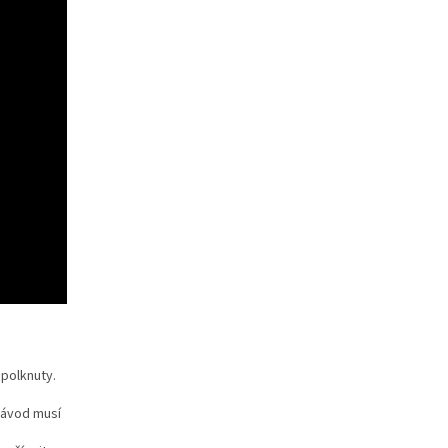
polknuty.
Návod musí