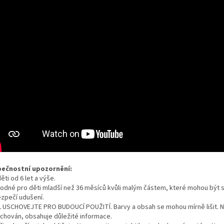
ečnostní upozornění:
ěti od 6 let a výše.
odné pro děti mladší než 36 měsíců kvůli malým částem, které mohou být s
zpečí udušení.
 USCHOVEJTE PRO BUDOUCÍ POUŽITÍ. Barvy a obsah se mohou mírně lišit. 
uchován, obsahuje důležité informace.