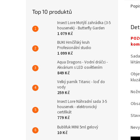
Popi
Top 10 produktů
Insect Lore Motýlí zahrádka (3-5
Det
housenek) - Butterfly Garden
1 079 Kč
POZO
BUKI Hrnčířský kruh
komp
Profesionální studio
1 099 Kč
Sada 
létán
Aqua Dragons - Vodní dráčci -
Akvárium s LED osvětlením
849 Kč
Objev
kluzá
Velký parník Titanic - loď do
vody
Nožn
259 Kč
Insect Lore Náhradní sada 3-5
Obsa
housenek - elektronický
certifikát
Stav
779 Kč
Nevy
Bublifuk MINI 5ml gelový
10 Kč