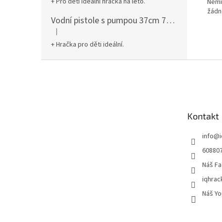
+ Pro děti ideální hračka na léto.
Nemiř
žádné
Vodní pistole s pumpou 37cm 78961
|
Hodnocení produktu je 5 z 5 hvězdiček.
+ Hračka pro děti ideální.
Z
á
p
a
t
Kontakt
í
info
@
60880
Náš Fa
iqhrac
Náš Yo