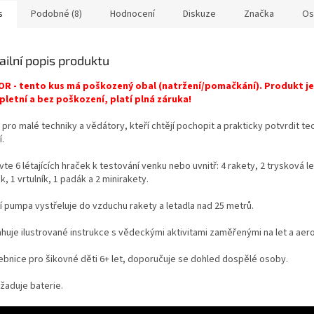
s
Podobné (8)
Hodnocení
Diskuze
Značka
Os
ailní popis produktu
R - tento kus má poškozený obal (natržení/pomačkání). Produkt je
letní a bez poškození, platí plná záruka!
pro malé techniky a vědátory, kteří chtějí pochopit a prakticky potvrdit te
í.
te 6 létajících hraček k testování venku nebo uvnitř: 4 rakety, 2 trysková le
k, 1 vrtulník, 1 padák a 2 minirakety.
í pumpa vystřeluje do vzduchu rakety a letadla nad 25 metrů.
huje ilustrované instrukce s vědeckými aktivitami zaměřenými na let a aer
ebnice pro šikovné děti 6+ let, doporučuje se dohled dospělé osoby.
žaduje baterie.