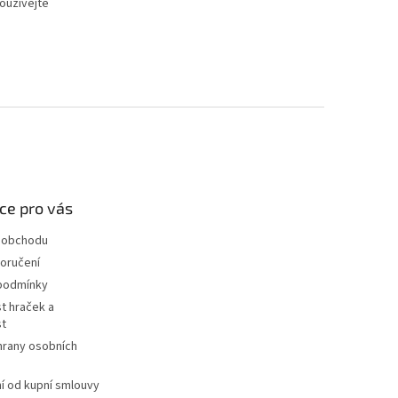
používejte
.
ce pro vás
 obchodu
oručení
podmínky
t hraček a
st
hrany osobních
 od kupní smlouvy