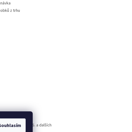
dnávka
robků z trhu
Souhlasím
rld Alive, T.A.O.S. a dalších