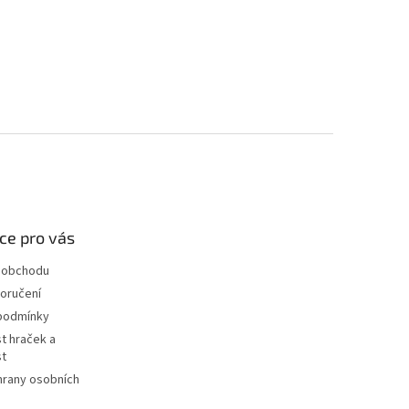
ce pro vás
 obchodu
oručení
podmínky
t hraček a
st
hrany osobních