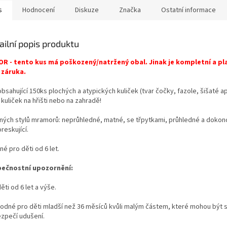
s
Hodnocení
Diskuze
Značka
Ostatní informace
ailní popis produktu
R - tento kus má poškozený/natržený obal. Jinak je kompletní a pla
 záruka.
bsahující 150ks plochých a atypických kuliček (tvar čočky, fazole, šišaté a
 kuliček na hřišti nebo na zahradě!
zných stylů mramorů: neprůhledné, matné, se třpytkami, průhledné a dokonc
reskující.
é pro děti od 6 let
.
ečnostní upozornění:
ěti od 6 let a výše.
odné pro děti mladší než 36 měsíců kvůli malým částem, které mohou být s
zpečí udušení.