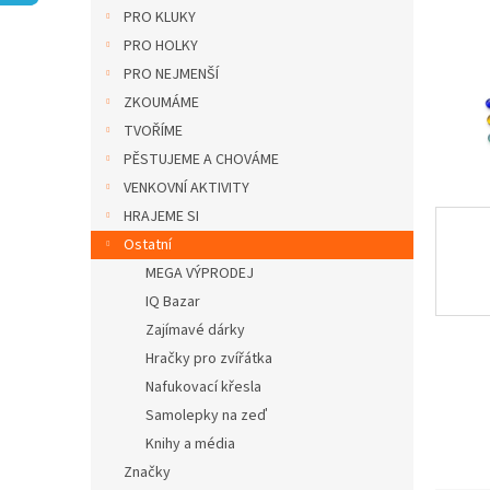
n
PRO KLUKY
e
PRO HOLKY
l
PRO NEJMENŠÍ
ZKOUMÁME
TVOŘÍME
PĚSTUJEME A CHOVÁME
VENKOVNÍ AKTIVITY
HRAJEME SI
Ostatní
MEGA VÝPRODEJ
IQ Bazar
Zajímavé dárky
Hračky pro zvířátka
Nafukovací křesla
Samolepky na zeď
Knihy a média
Značky