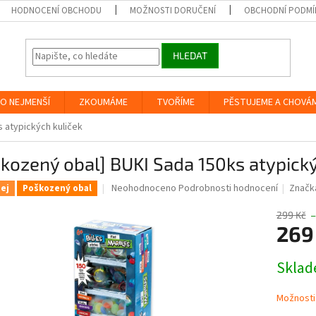
HODNOCENÍ OBCHODU
MOŽNOSTI DORUČENÍ
OBCHODNÍ PODMÍ
HLEDAT
O NEJMENŠÍ
ZKOUMÁME
TVOŘÍME
PĚSTUJEME A CHOVÁ
 atypických kuliček
kozený obal] BUKI Sada 150ks atypický
Průměrné
Neohodnoceno
Podrobnosti hodnocení
Značk
ej
Poškozený obal
hodnocení
produktu
299 Kč
–
je
269
0,0
z
Měrná
Skla
5
cena:
hvězdiček.
Možnosti