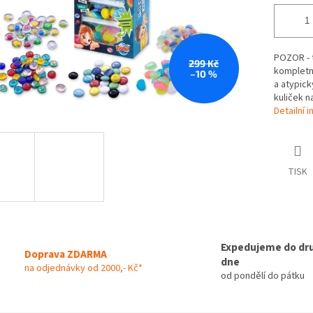
POZOR - 
299 Kč
kompletní
–10 %
a atypick
kuliček n
Detailní 
TISK
Expedujeme do dr
Doprava ZDARMA
dne
na odjednávky od 2000,- Kč*
od pondělí do pátku