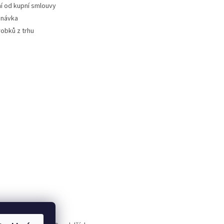
 od kupní smlouvy
dnávka
robků z trhu