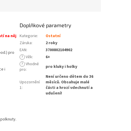
Doplňkové parametry
tí na něj
Kategorie
:
Ostatní
Záruka
:
2 roky
EAN
:
3700802104902
pod.) pro
?
Věk
:
6+
?
Vhodné
pro kluky i holky
e i
pro
:
Není určeno dětem do 36
Upozornění
měsíců. Obsahuje malé
1
:
části a hrozí vdechnutí a
udušení!
polknuty.