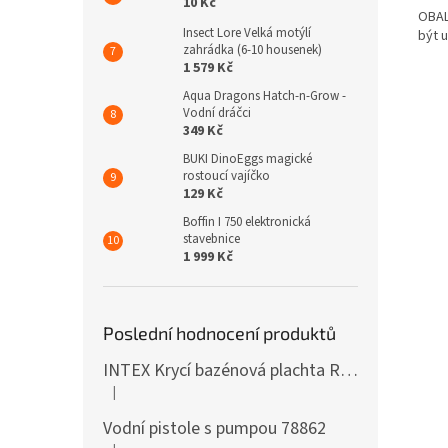
10 Kč
OBAL
Insect Lore Velká motýlí
být 
zahrádka (6-10 housenek)
1 579 Kč
Aqua Dragons Hatch-n-Grow -
Vodní dráčci
349 Kč
BUKI DinoEggs magické
rostoucí vajíčko
129 Kč
Boffin I 750 elektronická
stavebnice
1 999 Kč
Poslední hodnocení produktů
INTEX Krycí bazénová plachta Round 305cm 28030
|
Hodnocení produktu je 5 z 5 hvězdiček.
Vodní pistole s pumpou 78862