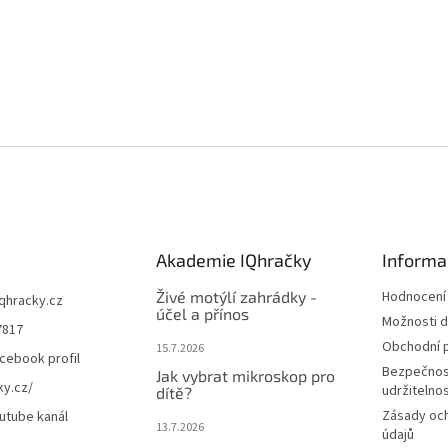
Akademie IQhračky
Informa
Živé motýlí zahrádky -
Hodnocení
iqhracky.cz
účel a přínos
Možnosti d
7817
Obchodní 
15.7.2026
cebook profil
Bezpečnos
Jak vybrat mikroskop pro
ky.cz/
udržitelno
dítě?
Zásady oc
utube kanál
13.7.2026
údajů