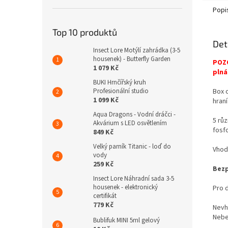
Popi
Top 10 produktů
Det
Insect Lore Motýlí zahrádka (3-5
housenek) - Butterfly Garden
POZO
1 079 Kč
plná
BUKI Hrnčířský kruh
Box o
Profesionální studio
1 099 Kč
hraní
Aqua Dragons - Vodní dráčci -
5 rů
Akvárium s LED osvětlením
fosfo
849 Kč
Velký parník Titanic - loď do
Vhodn
vody
259 Kč
Bezp
Insect Lore Náhradní sada 3-5
housenek - elektronický
Pro d
certifikát
779 Kč
Nevh
Nebe
Bublifuk MINI 5ml gelový