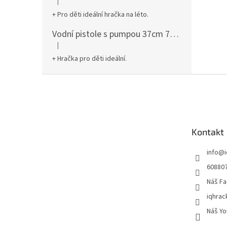
|
Hodnocení produktu je 5 z 5 hvězdiček.
+ Pro děti ideální hračka na léto.
Vodní pistole s pumpou 37cm 78961
|
Hodnocení produktu je 5 z 5 hvězdiček.
+ Hračka pro děti ideální.
Z
á
p
a
t
Kontakt
í
info
@
60880
Náš Fa
iqhrac
Náš Yo