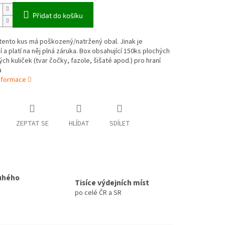
Přidat do košíku
tento kus má poškozený/natržený obal. Jinak je
 a platí na něj plná záruka. Box obsahující 150ks plochých
ých kuliček (tvar čočky, fazole, šišaté apod.) pro hraní
a
informace
ZEPTAT SE
HLÍDAT
SDÍLET
uhého
Tisíce výdejních míst
po celé ČR a SR