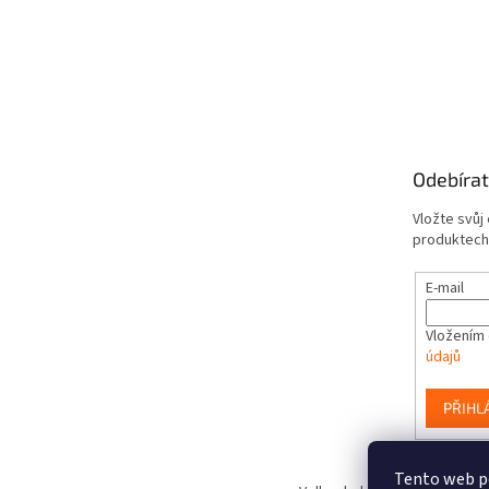
Odebírat
Vložte svůj
produktech
E-mail
Vložením 
údajů
PŘIHL
Tento web po