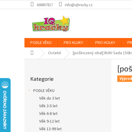
Přejít
608807817
info@iqhracky.cz
na
obsah
PODLE VĚKU
PRO KLUKY
PRO HOLKY
PR
Domů
Ostatní
[poškozený obal] BUKI Sada 150ks
P
[poš
o
Přeskočit
s
Kategorie
kategorie
Výprod
t
r
PODLE VĚKU
a
Věk do 3 let
n
Věk 3-5 let
n
í
Věk 6-8 let
p
Věk 9-12 let
a
Věk 13-99 let