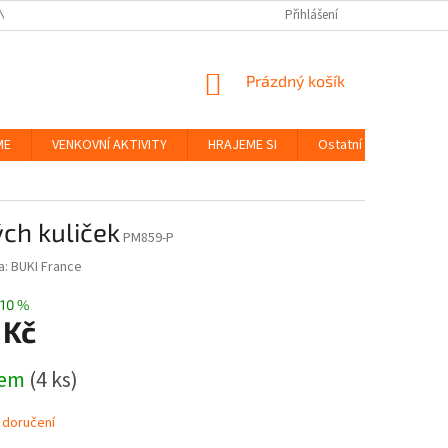
NKY
BEZPEČNOST HRAČEK A UDRŽITELNOST
Přihlášení
ZÁSADY OCHRANY OS
NÁKUPNÍ
Prázdný košík
KOŠÍK
ME
VENKOVNÍ AKTIVITY
HRAJEME SI
Ostatní
Značky
ch kuliček
PM859-P
a:
BUKI France
10 %
 Kč
dem
(4 ks)
 doručení