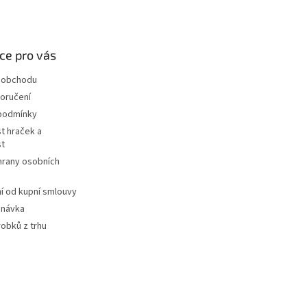
ce pro vás
 obchodu
oručení
podmínky
t hraček a
st
hrany osobních
 od kupní smlouvy
dnávka
robků z trhu