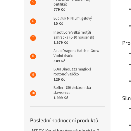
certifikát
779 Kč
Bublifuk MINI 5ml gelový
10 Kč
Insect Lore Velká motýlí
zahrádka (6-10 housenek)
Pro
1 579 Kč
Aqua Dragons Hatch-n-Grow -
Vodní dráčci
349 Kč
BUKI DinoEggs magické
rostoucí vajíčko
129 Kč
Boffin I 750 elektronická
stavebnice
Sil
1 999 Kč
Poslední hodnocení produktů