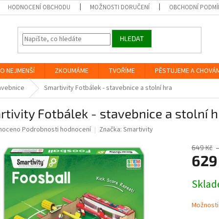
HODNOCENÍ OBCHODU
MOŽNOSTI DORUČENÍ
OBCHODNÍ PODMÍ
HLEDAT
O NEJMENŠÍ
ZKOUMÁME
TVOŘÍME
PĚSTUJEME A CHOVÁ
avebnice
Smartivity Fotbálek - stavebnice a stolní hra
tivity Fotbálek - stavebnice a stolní h
né
noceno
Podrobnosti hodnocení
Značka:
Smartivity
ní
u
649 Kč
629
Měrná
Skla
cena:
ek.
Možnosti