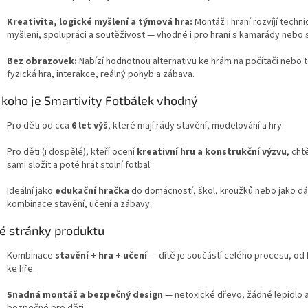
Kreativita, logické myšlení a týmová hra:
Montáž i hraní rozvíjí techn
myšlení, spolupráci a soutěživost — vhodné i pro hraní s kamarády nebo 
Bez obrazovek:
Nabízí hodnotnou alternativu ke hrám na počítači nebo 
fyzická hra, interakce, reálný pohyb a zábava.
 koho je Smartivity Fotbálek vhodný
Pro děti od cca
6 let výš
, které mají rády stavění, modelování a hry.
Pro děti (i dospělé), kteří ocení
kreativní hru a konstrukční výzvu
, chtě
sami složit a poté hrát stolní fotbal.
Ideální jako
edukační hračka
do domácností, škol, kroužků nebo jako d
kombinace stavění, učení a zábavy.
né stránky produktu
Kombinace
stavění + hra + učení
— dítě je součástí celého procesu, od
ke hře.
Snadná montáž a bezpečný design
— netoxické dřevo, žádné lepidlo a
bezpečné pro děti.