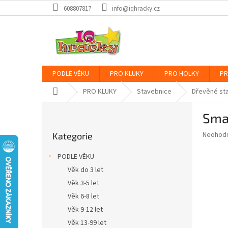
Přejít
608807817
info@iqhracky.cz
na
obsah
PODLE VĚKU
PRO KLUKY
PRO HOLKY
PR
Domů
PRO KLUKY
Stavebnice
Dřevěné st
P
Smar
o
Přeskočit
s
Průměr
Neohod
Kategorie
kategorie
t
hodnoce
r
produkt
PODLE VĚKU
a
je
Věk do 3 let
0,0
n
z
Věk 3-5 let
n
5
í
Věk 6-8 let
hvězdič
p
Věk 9-12 let
a
Věk 13-99 let