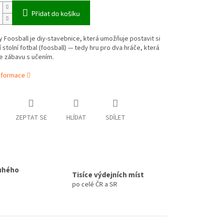
Přidat do košíku
y Foosball je diy-stavebnice, která umožňuje postavit si
í stolní fotbal (foosball) — tedy hru pro dva hráče, která
e zábavu s učením.
informace
ZEPTAT SE
HLÍDAT
SDÍLET
uhého
Tisíce výdejních míst
po celé ČR a SR