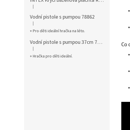
INTEX Krycí bazénová plachta Round 305cm 28030
|
Hodnocení produktu je 5 z 5 hvězdiček.
Vodní pistole s pumpou 78862
|
Hodnocení produktu je 5 z 5 hvězdiček.
+ Pro děti ideální hračka na léto.
Vodní pistole s pumpou 37cm 78961
Co 
|
Hodnocení produktu je 5 z 5 hvězdiček.
+ Hračka pro děti ideální.