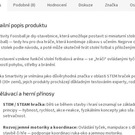
s
Podobné (8)
Hodnocení
Diskuze
Značka
Os
ailní popis produktu
ivity Foosball je diy-stavebnice, která umožňuje postavit si miniaturní stoln
sball) — tedy hru pro dva hráče, která kombinuje zábavu s učením. Nejprve d
í stolek podle návodu, a poté může skutečně hrát stolní fotbal s přiložený
estavení vznikne funkční stolní fotbalová aréna — se „hráči“ ovládanými tyč
ostí pohybu, střelby a bránění.
ka Smartivity je vnímána jako důvěryhodná značka v oblasti STEM hraček p
ě (30+ zemí), jejich produkty procházejí důkladným testováním experty, rodi
ělávací a herní přínosy
STEM / STEAM hračka:
Děti se během stavby i hraní seznamují se základ
principy — hybnost, rychlost, akce-reakce, fyzikálními koncepty jako síla 
setrvačnost.
Rozvoj jemné motoriky a koordinace:
Ovládání tyček, manipulace s díl
stavbě či hře — podporuje koordinaci ruka-oko a jemnou motoriku.