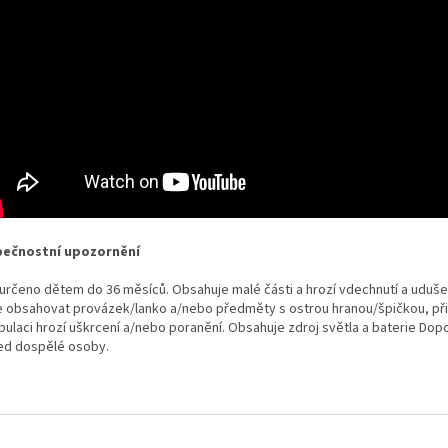
ečnostní upozornění
 určeno dětem do 36 měsíců. Obsahuje malé části a hrozí vdechnutí a uduše
 obsahovat provázek/lanko a/nebo předměty s ostrou hranou/špičkou, př
pulaci hrozí uškrcení a/nebo poranění. Obsahuje zdroj světla a baterie Dop
ed dospělé osoby.