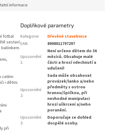
tatní informace
Doplňkové parametry
í fotbal
Kategorie
:
Dřevěné stavebnice
ítě sestaví
EAN
:
8908011797297
m balónkem.
Není určeno dětem do 36
Upozornění
měsíců. Obsahuje malé
emi,
1
:
části a hrozí vdechnutí a
udušení!
Sada může obsahovat
o celém
provázek/lanko a/nebo
či i dětmi
.
předměty s ostrou
Upozornění
hranou/špičkou, při
2
:
nevhodné manipulaci
hrozí uškrcení a/nebo
ními
poranění.
a
Upozornění
Doporučuje se dohled
3
:
dospělé osoby.
y při