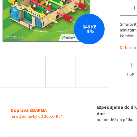
Smartivit
649 Kč
miniaturn
–3 %
kombinuj
Detailní 
TISK
Expedujeme do dr
Doprava ZDARMA
dne
na odjednávky od 2000,- Kč*
od pondělí do pátku