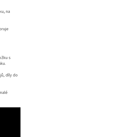
ku, na
oruje
ožku s
nku.
ů, díly do
 malé