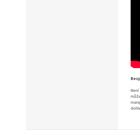
Bezp
Není
může
mani
dohl
Z
á