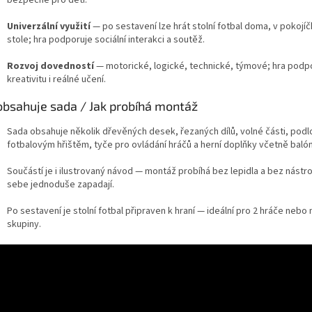
Univerzální využití
— po sestavení lze hrát stolní fotbal doma, v pokojíč
stole; hra podporuje sociální interakci a soutěž.
Rozvoj dovedností
— motorické, logické, technické, týmové; hra podp
kreativitu i reálné učení.
obsahuje sada / Jak probíhá montáž
Sada obsahuje několik dřevěných desek, řezaných dílů, volné části, podl
fotbalovým hřištěm, tyče pro ovládání hráčů a herní doplňky včetně baló
Součástí je i ilustrovaný návod — montáž probíhá bez lepidla a bez nástroj
sebe jednoduše zapadají.
Po sestavení je stolní fotbal připraven k hraní — ideální pro 2 hráče nebo
skupiny.