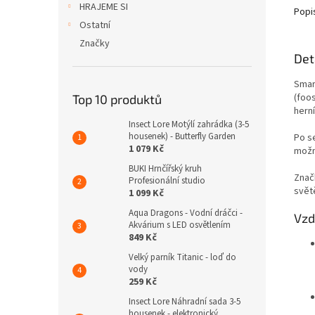
HRAJEME SI
Popi
Ostatní
Značky
Det
Smart
(foo
Top 10 produktů
hern
Insect Lore Motýlí zahrádka (3-5
housenek) - Butterfly Garden
Po s
1 079 Kč
možn
BUKI Hrnčířský kruh
Znač
Profesionální studio
svět
1 099 Kč
Aqua Dragons - Vodní dráčci -
Vzd
Akvárium s LED osvětlením
849 Kč
Velký parník Titanic - loď do
vody
259 Kč
Insect Lore Náhradní sada 3-5
housenek - elektronický