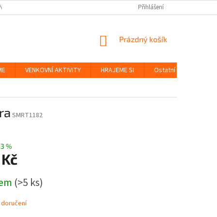
NKY
BEZPEČNOST HRAČEK A UDRŽITELNOST
Přihlášení
ZÁSADY OCHRANY OS
NÁKUPNÍ
Prázdný košík
KOŠÍK
ME
VENKOVNÍ AKTIVITY
HRAJEME SI
Ostatní
Značky
ra
SMRT1182
–3 %
 Kč
dem
(>5 ks)
 doručení