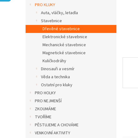
n
PRO KLUKY
e
Auta, vláčky, letadla
l
Stavebnice
Dřevěné stavebnice
Elektronické stavebnice
Mechanické stavebnice
Magnetické stavebnice
Kuličkodráhy
Dinosauři a vesmír
Věda a technika
Ostatní pro kluky
PRO HOLKY
PRO NEJMENŠÍ
ZKOUMÁME
TVOŘÍME
PĚSTUJEME A CHOVÁME
VENKOVNÍ AKTIVITY