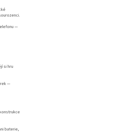
ické
sourozenci.
telefonu —
jí si hru
árek —
 konstrukce
ni baterie,