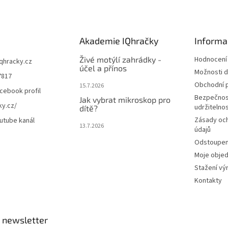
Akademie IQhračky
Informa
Živé motýlí zahrádky -
Hodnocení
iqhracky.cz
účel a přínos
Možnosti d
7817
Obchodní 
15.7.2026
cebook profil
Bezpečnos
Jak vybrat mikroskop pro
ky.cz/
udržitelno
dítě?
Zásady oc
utube kanál
13.7.2026
údajů
Odstoupení
Moje obje
Stažení vý
Kontakty
 newsletter