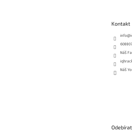
p
a
t
Kontakt
í
info
@
60880
Náš Fa
iqhrac
Náš Yo
Odebírat