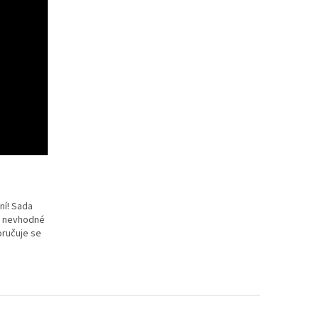
ní! Sada
i nevhodné
oručuje se