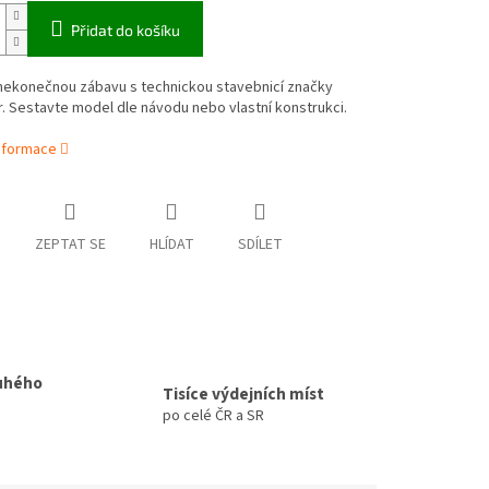
Přidat do košíku
nekonečnou zábavu s technickou stavebnicí značky
. Sestavte model dle návodu nebo vlastní konstrukci.
informace
ZEPTAT SE
HLÍDAT
SDÍLET
uhého
Tisíce výdejních míst
po celé ČR a SR