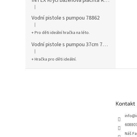
INTEX Krycí bazénová plachta Round 305cm 28030
|
Hodnocení produktu je 5 z 5 hvězdiček.
Vodní pistole s pumpou 78862
|
Hodnocení produktu je 5 z 5 hvězdiček.
+ Pro děti ideální hračka na léto.
Vodní pistole s pumpou 37cm 78961
|
Hodnocení produktu je 5 z 5 hvězdiček.
+ Hračka pro děti ideální.
Z
á
p
a
t
Kontakt
í
info
@
60880
Náš Fa