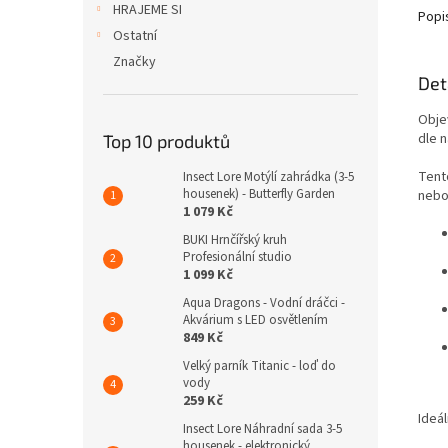
HRAJEME SI
Popi
Ostatní
Značky
Det
Obje
dle 
Top 10 produktů
Tent
Insect Lore Motýlí zahrádka (3-5
housenek) - Butterfly Garden
nebo 
1 079 Kč
BUKI Hrnčířský kruh
Profesionální studio
1 099 Kč
Aqua Dragons - Vodní dráčci -
Akvárium s LED osvětlením
849 Kč
Velký parník Titanic - loď do
vody
259 Kč
Ideál
Insect Lore Náhradní sada 3-5
housenek - elektronický