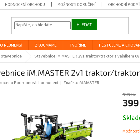
HODNOCENÍ OBCHODU
MOŽNOSTI DORUČENÍ
OBCHODNÍ PODMÍ
HLEDAT
O NEJMENŠÍ
ZKOUMÁME
TVOŘÍME
PĚSTUJEME A CHOVÁ
 stavebnice
Stavebnice iM.MASTER 2v1 traktor/traktor s valníkem 68
ebnice iM.MASTER 2v1 traktor/traktor
né
noceno
Podrobnosti hodnocení
Značka:
iM.MASTER
ní
u
499 Kč
399
Měrná
Skla
cena:
ek.
Možnosti