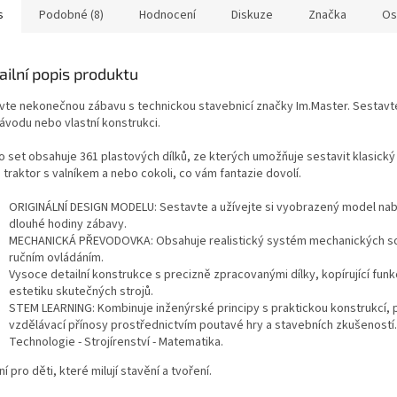
s
Podobné (8)
Hodnocení
Diskuze
Značka
Os
ailní popis produktu
vte nekonečnou zábavu s technickou stavebnicí značky Im.Master. Sestav
návodu nebo vlastní konstrukci.
o set obsahuje 361 plastových dílků, ze kterých umožňuje sestavit klasický
traktor s valníkem a nebo cokoli, co vám fantazie dovolí.
ORIGINÁLNÍ DESIGN MODELU: Sestavte a užívejte si vyobrazený model nabí
dlouhé hodiny zábavy.
MECHANICKÁ PŘEVODOVKA: Obsahuje realistický systém mechanických sou
ručním ovládáním.
Vysoce detailní konstrukce s precizně zpracovanými dílky, kopírující funk
estetiku skutečných strojů.
STEM LEARNING: Kombinuje inženýrské principy s praktickou konstrukcí,
vzdělávací přínosy prostřednictvím poutavé hry a stavebních zkušeností.
Technologie - Strojírenství - Matematika.
ní pro děti, které milují stavění a tvoření.