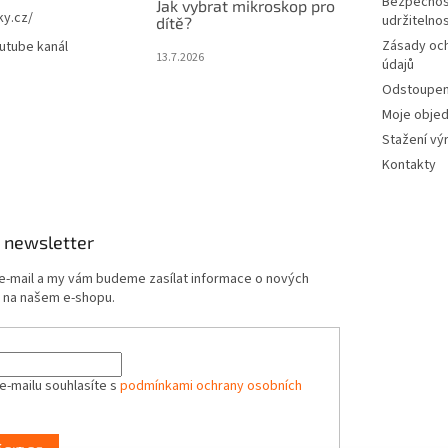
Bezpečnos
Jak vybrat mikroskop pro
ky.cz/
udržitelno
dítě?
Zásady oc
utube kanál
13.7.2026
údajů
Odstoupení
Moje obje
Stažení vý
Kontakty
 newsletter
 e-mail a my vám budeme zasílat informace o nových
 na našem e-shopu.
e-mailu souhlasíte s
podmínkami ochrany osobních