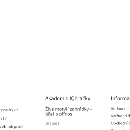
Akademie IQhračky
Informa
Živé motýlí zahrádky -
Hodnocení
iqhracky.cz
účel a přínos
Možnosti d
7817
Obchodní 
15.7.2026
cebook profil