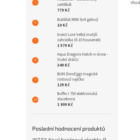
Vhodn
certifikát
779 Kč
Bublifuk MINI 5ml gelový
10 Kč
Insect Lore Velká motýlí
zahrádka (6-10 housenek)
1 579 Kč
Aqua Dragons Hatch-n-Grow -
Vodní dráčci
349 Kč
BUKI DinoEggs magické
rostoucí vajíčko
129 Kč
Boffin I 750 elektronická
stavebnice
1 999 Kč
Poslední hodnocení produktů