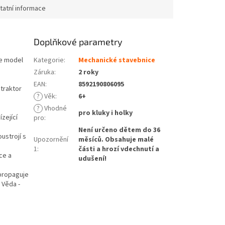
tatní informace
Doplňkové parametry
te model
Kategorie
:
Mechanické stavebnice
Záruka
:
2 roky
EAN
:
8592190806095
 traktor
?
Věk
:
6+
?
Vhodné
pro kluky i holky
zející
pro
:
Není určeno dětem do 36
strojí s
Upozornění
měsíců. Obsahuje malé
1
:
části a hrozí vdechnutí a
ce a
udušení!
 propaguje
 Věda -