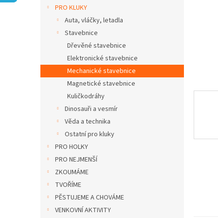
n
PRO KLUKY
e
Auta, vláčky, letadla
l
Stavebnice
Dřevěné stavebnice
Elektronické stavebnice
Mechanické stavebnice
Magnetické stavebnice
Kuličkodráhy
Dinosauři a vesmír
Věda a technika
Ostatní pro kluky
PRO HOLKY
PRO NEJMENŠÍ
ZKOUMÁME
TVOŘÍME
PĚSTUJEME A CHOVÁME
VENKOVNÍ AKTIVITY