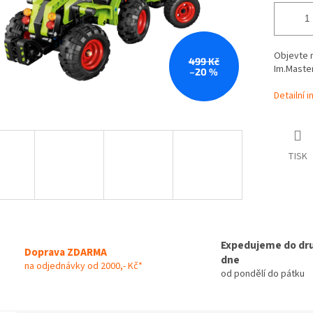
Objevte 
499 Kč
Im.Master
–20 %
Detailní 
TISK
Expedujeme do dr
Doprava ZDARMA
dne
na odjednávky od 2000,- Kč*
od pondělí do pátku