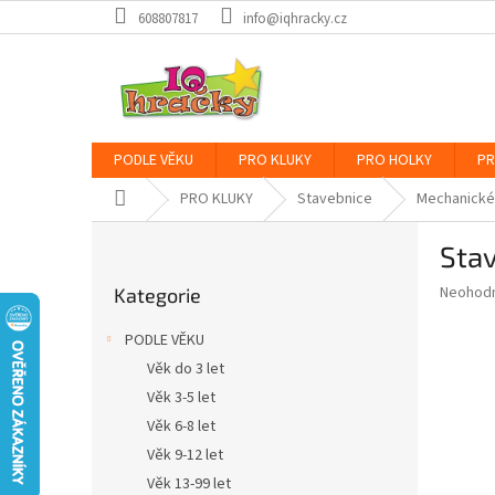
Přejít
608807817
info@iqhracky.cz
na
obsah
PODLE VĚKU
PRO KLUKY
PRO HOLKY
PR
Domů
PRO KLUKY
Stavebnice
Mechanické
P
Stav
o
Přeskočit
s
Průměr
Neohod
Kategorie
kategorie
t
hodnoce
r
produkt
PODLE VĚKU
a
je
Věk do 3 let
0,0
n
z
Věk 3-5 let
n
5
í
Věk 6-8 let
hvězdič
p
Věk 9-12 let
a
Věk 13-99 let