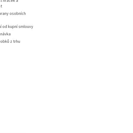
t hraček a
st
hrany osobních
 od kupní smlouvy
dnávka
robků z trhu