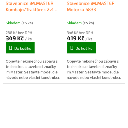
Stavebnice iM.MASTER
Stavebnice iM.MASTER
Kombajn/Traktůrek 2v1
Motorka 6833
6806
Skladem
(>5 ks)
Skladem
(>5 ks)
288 Kč bez DPH
346 Kč bez DPH
349 Kč
419 Kč
/ ks
/ ks
Do košíku
Do košíku
Objevte nekonečnou zábavu s
Objevte nekonečnou zábavu s
technickou stavebnicí značky
technickou stavebnicí značky
Im.Master. Sestavte model dle
Im.Master. Sestavte model dle
návodu nebo vlastní konstrukci.
návodu nebo vlastní konstrukci.