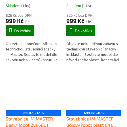
8038
Skladem
(1 ks)
Skladem
(1 ks)
826 Kč bez DPH
826 Kč bez DPH
999 Kč
999 Kč
/ ks
/ ks
Do košíku
Do košíku
Objevte nekonečnou zábavu s
Objevte nekonečnou zábavu s
technickou stavebnicí značky
technickou stavebnicí značky
Im.Master. Sestavte model dle
Im.Master. Sestavte model dle
návodu nebo vlastní konstrukci.
návodu nebo vlastní konstrukci.
399 Kč
–12 %
699 Kč
–8 %
Stavebnice iM.MASTER
Stavebnice iM.MASTER
Bagr/Robot 2v1 6801
Bojový robot plast 641