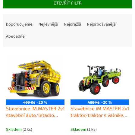
OTEVŘÍT FILTR
Ř
a
Doporučujeme
Nejlevnější
Nejdražší
Nejprodávanější
z
e
Abecedně
n
í
V
p
ý
r
p
o
i
d
s
u
p
k
r
t
o
ů
499 Kč
–20 %
499 Kč
–20 %
d
Stavebnice iM.MASTER 2v1
Stavebnice iM.MASTER 2v1
u
stavební auto/letadlo
traktor/traktor s valníkem
k
6802
6807
t
Skladem
(2 ks)
Skladem
(1 ks)
ů