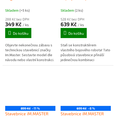
dílků 6815
Skladem
(>5 ks)
Skladem
(2 ks)
288 Kč bez DPH
528 Kč bez DPH
349 Kč
639 Kč
/ ks
/ ks
Do košíku
Do košíku
Objevte nekonečnou zábavu s
Staň se konstruktérem
technickou stavebnicí značky
vlastního bojového robota! Tato
Im.Master. Sestavte model dle
působivá stavebnice přináší
návodu nebo vlastní konstrukci.
jedinečnou kombinaci
technického skládání a fantazie.
899 Kč
–11 %
699 Kč
–8 %
Stavebnice iM.MASTER
Stavebnice iM.MASTER