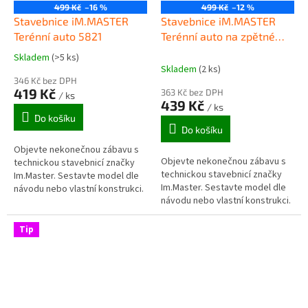
499 Kč
–16 %
499 Kč
–12 %
Stavebnice iM.MASTER
Stavebnice iM.MASTER
Terénní auto 5821
Terénní auto na zpětné
natažení 5819
Skladem
(>5 ks)
Průměrné
Skladem
(2 ks)
hodnocení
346 Kč bez DPH
produktu
419 Kč
363 Kč bez DPH
/ ks
je
439 Kč
/ ks
5,0
Do košíku
z
Do košíku
5
Objevte nekonečnou zábavu s
hvězdiček.
Objevte nekonečnou zábavu s
technickou stavebnicí značky
technickou stavebnicí značky
Im.Master. Sestavte model dle
Im.Master. Sestavte model dle
návodu nebo vlastní konstrukci.
návodu nebo vlastní konstrukci.
Tip