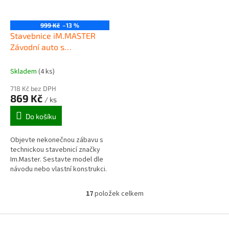
999 Kč
–13 %
Stavebnice iM.MASTER
Závodní auto s
mech.pohonem 9814
Skladem
(4 ks)
718 Kč bez DPH
869 Kč
/ ks
Do košíku
Objevte nekonečnou zábavu s
technickou stavebnicí značky
Im.Master. Sestavte model dle
návodu nebo vlastní konstrukci.
17
položek celkem
O
v
l
Z
á