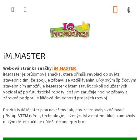
Přejít
NÁKUP
na
obsah
KOŠÍK
iM.MASTER
Webová stránka značky:
iM.MASTER
iM.Master je průlomová značka, která přináší revoluci do světa
stavebnic tím, že spojuje zábavu se vzděláváním. Díky svým špičkovým
stavebnicím umožňuje iM.Master dětem stavět cokoli od úžasných
vozidel až po futuristické roboty, což jim zaručuje hodiny zábavy a
zároveň podporuje klíčové dovednosti pro jejich rozvoj.
Produkty iM.Master jsou navrženy tak, aby zahrnovaly vzdělávací
přístup STEM (věda, technologie, inženýrství a matematika) a umožnily
malým dětem učit se důležité koncepty hrou.