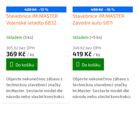
429 Kč
–13 %
499 Kč
–16 %
Stavebnice iM.MASTER
Stavebnice iM.MASTER
Vojenské letadlo 6832
Závodní auto 5811
Skladem
(3 ks)
Skladem
(>5 ks)
305 Kč bez DPH
346 Kč bez DPH
369 Kč
419 Kč
/ ks
/ ks
Do košíku
Do košíku
Objevte nekonečnou zábavu s
Objevte nekonečnou zábavu s
technickou stavebnicí značky
technickou stavebnicí značky
Im.Master. Sestavte model dle
Im.Master. Sestavte model dle
návodu nebo vlastní konstrukci.
návodu nebo vlastní konstrukci.