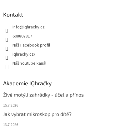
á
d
p
a
a
Kontakt
c
t
í
info
@
iqhracky.cz
í
p
r
608807817
v
Náš Facebook profil
k
y
iqhracky.cz/
v
Náš Youtube kanál
ý
p
i
s
Akademie IQhračky
u
Živé motýlí zahrádky - účel a přínos
15.7.2026
Jak vybrat mikroskop pro dítě?
13.7.2026