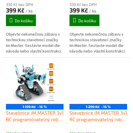
330 Kč bez DPH
330 Kč bez DPH
399 Kč
399 Kč
/ ks
/ ks
Do košíku
Do košíku
Objevte nekonečnou zábavu s
Objevte nekonečnou zábavu s
technickou stavebnicí značky
technickou stavebnicí značky
Im.Master. Sestavte model dle
Im.Master. Sestavte model dle
návodu nebo vlastní konstrukci.
návodu nebo vlastní konstrukci.
1 199 Kč
–16 %
1 299 Kč
–16 %
Stavebnice iM.MASTER 3v1
Stavebnice iM.MASTER 3v1
RC programovatelný robot
RC programovatelný robot
2,4GHz 8028
2,4GHz 8030