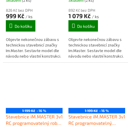
Skladem
(2 ks)
Skladem
(2 ks)
826 Kč bez DPH
892 Kč bez DPH
999 Kč
1 079 Kč
/ ks
/ ks
Do košíku
Do košíku
Objevte nekonečnou zábavu s
Objevte nekonečnou zábavu s
technickou stavebnicí značky
technickou stavebnicí značky
Im.Master. Sestavte model dle
Im.Master. Sestavte model dle
návodu nebo vlastní konstrukci.
návodu nebo vlastní konstrukci.
1 199 Kč
–16 %
1 199 Kč
–16 %
Stavebnice iM.MASTER 3v1
Stavebnice iM.MASTER 3v1
RC programovatelný robot
RC programovatelný
2,4GHz 8039
stavební stroj 2,4GHz