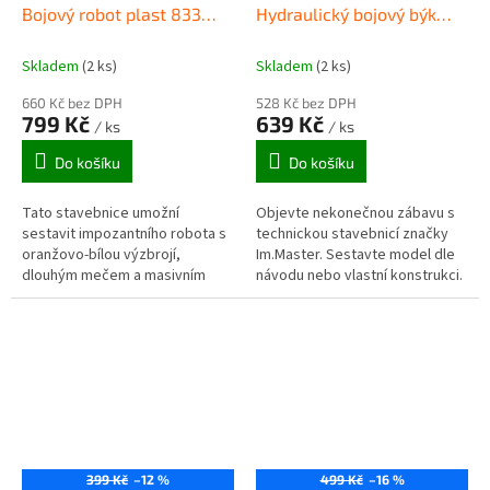
Bojový robot plast 833
Hydraulický bojový býk
dílků 6821
6861
Skladem
(2 ks)
Skladem
(2 ks)
660 Kč bez DPH
528 Kč bez DPH
799 Kč
639 Kč
/ ks
/ ks
Do košíku
Do košíku
Tato stavebnice umožní
Objevte nekonečnou zábavu s
sestavit impozantního robota s
technickou stavebnicí značky
oranžovo-bílou výzbrojí,
Im.Master. Sestavte model dle
dlouhým mečem a masivním
návodu nebo vlastní konstrukci.
štítem.
399 Kč
–12 %
499 Kč
–16 %