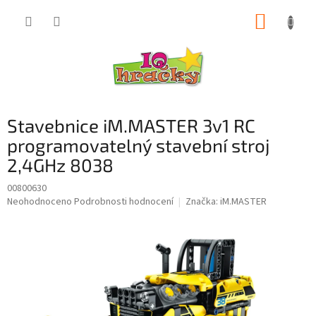
Přejít
NÁKUP
na
obsah
KOŠÍK
Stavebnice iM.MASTER 3v1 RC
programovatelný stavební stroj
2,4GHz 8038
00800630
Průměrné
Neohodnoceno
Podrobnosti hodnocení
Značka:
iM.MASTER
hodnocení
produktu
je
0,0
z
5
hvězdiček.