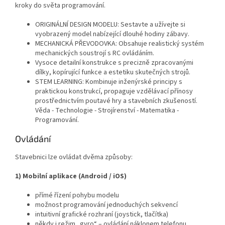
kroky do světa programování.
ORIGINÁLNÍ DESIGN MODELU: Sestavte a užívejte si
vyobrazený model nabízející dlouhé hodiny zábavy.
MECHANICKÁ PŘEVODOVKA: Obsahuje realistický systém
mechanických soustrojí s RC ovládáním.
Vysoce detailní konstrukce s precizně zpracovanými
dílky, kopírující funkce a estetiku skutečných strojů.
STEM LEARNING: Kombinuje inženýrské principy s
praktickou konstrukcí, propaguje vzdělávací přínosy
prostřednictvím poutavé hry a stavebních zkušeností.
Věda - Technologie - Strojírenství - Matematika -
Programování.
Ovládání
Stavebnici lze ovládat dvěma způsoby:
1) Mobilní aplikace (Android / iOS)
přímé řízení pohybu modelu
možnost programování jednoduchých sekvencí
intuitivní grafické rozhraní (joystick, tlačítka)
někdy i režim „gyro“ – ovládání náklonem telefonu