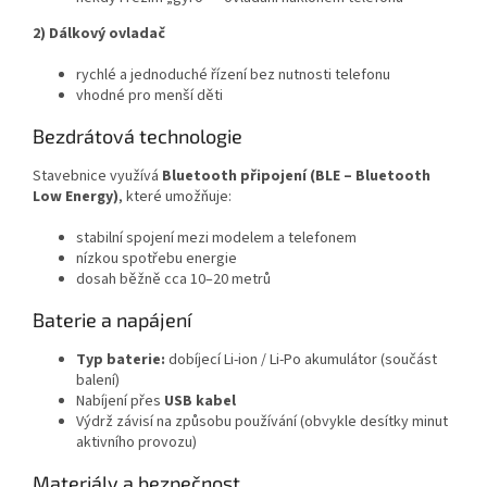
2) Dálkový ovladač
rychlé a jednoduché řízení bez nutnosti telefonu
vhodné pro menší děti
Bezdrátová technologie
Stavebnice využívá
Bluetooth připojení (BLE – Bluetooth
Low Energy)
, které umožňuje:
stabilní spojení mezi modelem a telefonem
nízkou spotřebu energie
dosah běžně cca 10–20 metrů
Baterie a napájení
Typ baterie:
dobíjecí Li-ion / Li-Po akumulátor (součást
balení)
Nabíjení přes
USB kabel
Výdrž závisí na způsobu používání (obvykle desítky minut
aktivního provozu)
Materiály a bezpečnost