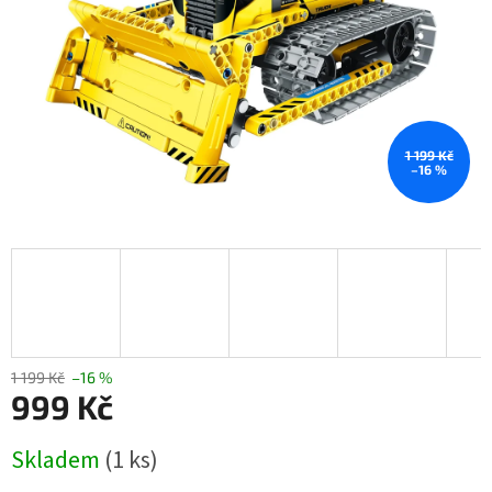
1 199 Kč
–16 %
1 199 Kč
–16 %
999 Kč
Měrná
Skladem
(1 ks)
cena: