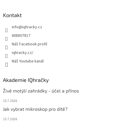
á
p
a
Kontakt
t
info
@
iqhracky.cz
í
608807817
Náš Facebook profil
iqhracky.cz/
Náš Youtube kanál
Akademie IQhračky
Živé motýlí zahrádky - účel a přínos
15.7.2026
Jak vybrat mikroskop pro dítě?
13.7.2026