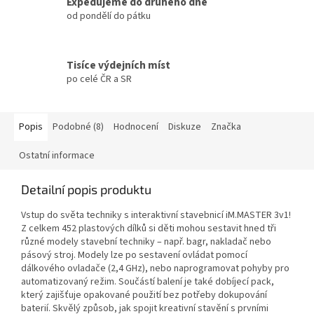
Expedujeme do druhého dne
od pondělí do pátku
Tisíce výdejních míst
po celé ČR a SR
Popis
Podobné (8)
Hodnocení
Diskuze
Značka
Ostatní informace
Detailní popis produktu
Vstup do světa techniky s interaktivní stavebnicí iM.MASTER 3v1!
Z celkem 452 plastových dílků si děti mohou sestavit hned tři
různé modely stavební techniky – např. bagr, nakladač nebo
pásový stroj. Modely lze po sestavení ovládat pomocí
dálkového ovladače (2,4 GHz), nebo naprogramovat pohyby pro
automatizovaný režim. Součástí balení je také dobíjecí pack,
který zajišťuje opakované použití bez potřeby dokupování
baterií. Skvělý způsob, jak spojit kreativní stavění s prvními