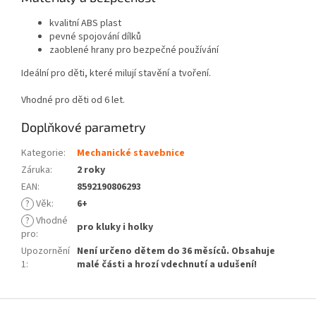
kvalitní ABS plast
pevné spojování dílků
zaoblené hrany pro bezpečné používání
Ideální pro děti, které milují stavění a tvoření.
Vhodné pro děti od 6 let.
Doplňkové parametry
Kategorie
:
Mechanické stavebnice
Záruka
:
2 roky
EAN
:
8592190806293
?
Věk
:
6+
?
Vhodné
pro kluky i holky
pro
:
Upozornění
Není určeno dětem do 36 měsíců. Obsahuje
1
:
malé části a hrozí vdechnutí a udušení!
Z