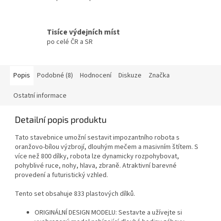
Tisíce výdejních míst
po celé ČR a SR
Popis
Podobné (8)
Hodnocení
Diskuze
Značka
Ostatní informace
Detailní popis produktu
Tato stavebnice umožní sestavit impozantního robota s
oranžovo-bílou výzbrojí, dlouhým mečem a masivním štítem. S
více než 800 dílky, robota lze dynamicky rozpohybovat,
pohyblivé ruce, nohy, hlava, zbraně. Atraktivní barevné
provedení a futuristický vzhled.
Tento set obsahuje 833 plastových dílků.
ORIGINÁLNÍ DESIGN MODELU: Sestavte a užívejte si