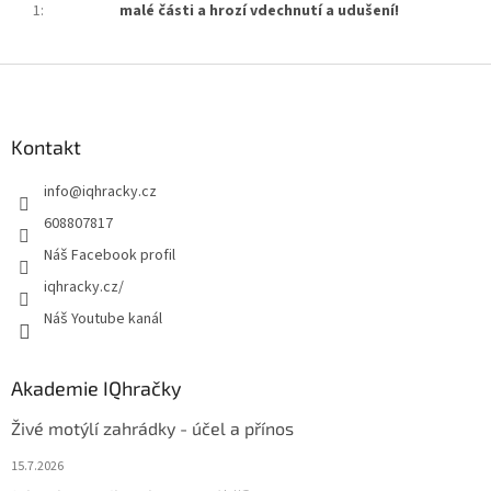
1
:
malé části a hrozí vdechnutí a udušení!
Z
á
p
a
Kontakt
t
info
@
iqhracky.cz
í
608807817
Náš Facebook profil
iqhracky.cz/
Náš Youtube kanál
Akademie IQhračky
Živé motýlí zahrádky - účel a přínos
15.7.2026