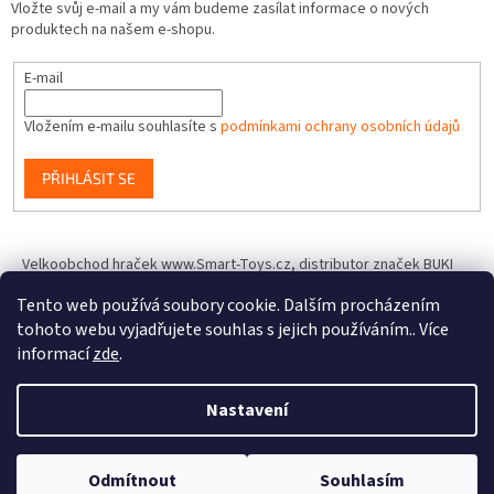
Vložte svůj e-mail a my vám budeme zasílat informace o nových
produktech na našem e-shopu.
E-mail
Vložením e-mailu souhlasíte s
podmínkami ochrany osobních údajů
PŘIHLÁSIT SE
Velkoobchod hraček www.Smart-Toys.cz, distributor značek BUKI
France, Brainstorm Toys, Insect Lore, World Alive, T.A.O.S. a dalších
Tento web používá soubory cookie. Dalším procházením
tohoto webu vyjadřujete souhlas s jejich používáním.. Více
informací
zde
.
Vytvořil Shoptet
Nastavení
Copyright 2026
IQhracky.cz
. Všechna práva vyhrazena.
Upravit
Odmítnout
Souhlasím
nastavení cookies