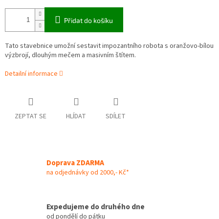
Přidat do košíku
Tato stavebnice umožní sestavit impozantního robota s oranžovo-bílou
výzbrojí, dlouhým mečem a masivním štítem.
Detailní informace
ZEPTAT SE
HLÍDAT
SDÍLET
Doprava ZDARMA
na odjednávky od 2000,- Kč*
Expedujeme do druhého dne
od pondělí do pátku