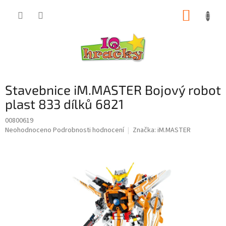
Přejít
NÁKUP
na
obsah
KOŠÍK
Stavebnice iM.MASTER Bojový robot
plast 833 dílků 6821
00800619
Průměrné
Neohodnoceno
Podrobnosti hodnocení
Značka:
iM.MASTER
hodnocení
produktu
je
0,0
z
5
hvězdiček.