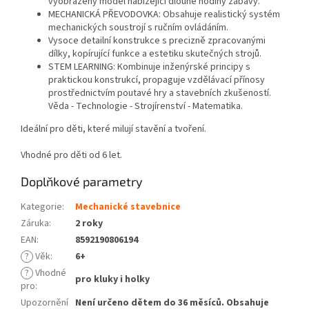
vyobrazený model nabízející dlouhé hodiny zábavy.
MECHANICKÁ PŘEVODOVKA: Obsahuje realistický systém
mechanických soustrojí s ručním ovládáním.
Vysoce detailní konstrukce s precizně zpracovanými
dílky, kopírující funkce a estetiku skutečných strojů.
STEM LEARNING: Kombinuje inženýrské principy s
praktickou konstrukcí, propaguje vzdělávací přínosy
prostřednictvím poutavé hry a stavebních zkušeností.
Věda - Technologie - Strojírenství - Matematika.
Ideální pro děti, které milují stavění a tvoření.
Vhodné pro děti od 6 let.
Doplňkové parametry
Kategorie
:
Mechanické stavebnice
Záruka
:
2 roky
EAN
:
8592190806194
?
Věk
:
6+
?
Vhodné
pro kluky i holky
pro
:
Upozornění
Není určeno dětem do 36 měsíců. Obsahuje