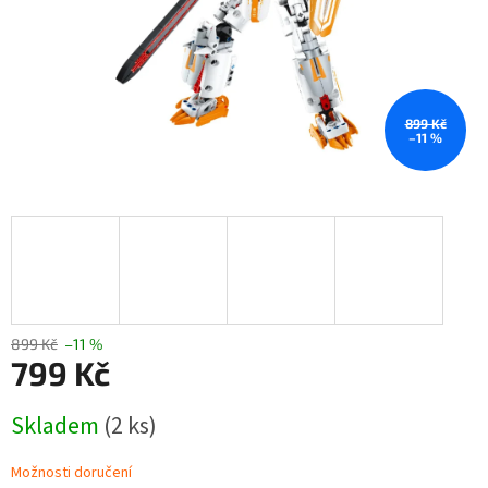
899 Kč
–11 %
899 Kč
–11 %
799 Kč
Měrná
Skladem
(2 ks)
cena:
Možnosti doručení