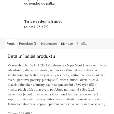
od pondělí do pátku
Tisíce výdejních míst
po celé ČR a SR
Popis
Podobné (8)
Hodnocení
Diskuze
Značka
Detailní popis produktu
Ve stavebnicích WALACHIA® naleznete vše potřebné k sestavení. Jsou
zde uloženy dřevěné hranolky o průřezu 9x9mm daných délek ke
stavbě roubených stěn, díly na štíty a střechy, kartonové výseky oken a
dveří i papírové potisky, plochy štítů, střech, stříšek, dveří, oken a
dlažeb, folie oken a brusný papír na opracování dřevěných dílů (
kvalita ploch však opracování potřebuje minimálně ). Součástí
stavebnice je podrobný schematický montážní plán, ale také malé
kapitoly z historie lidové architektury a znalostí oboru stavebnictví.
Jednotlivé stavby se slepují lepidlem na dřevo a papír ( není obsahem ).
Celkem 298 dílků