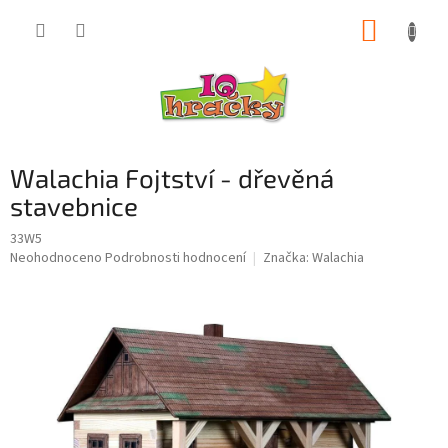
Přejít
NÁKUP
na
obsah
KOŠÍK
Walachia Fojtství - dřevěná
stavebnice
33W5
Průměrné
Neohodnoceno
Podrobnosti hodnocení
Značka:
Walachia
hodnocení
produktu
je
0,0
z
5
hvězdiček.