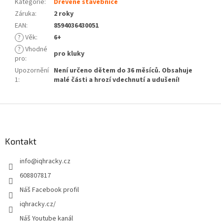
Kategorie
:
Dřevěné stavebnice
Záruka
:
2 roky
EAN
:
8594036430051
?
Věk
:
6+
?
Vhodné
pro kluky
pro
:
Upozornění
Není určeno dětem do 36 měsíců. Obsahuje
1
:
malé části a hrozí vdechnutí a udušení!
Z
á
p
a
Kontakt
t
info
@
iqhracky.cz
í
608807817
Náš Facebook profil
iqhracky.cz/
Náš Youtube kanál