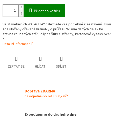
Přidat do košíku
Ve stavebnicích WALACHIA® naleznete vše potřebné k sestavení. Jsou
zde uloženy dřevěné hranolky o průřezu 9x9mm daných délek ke
stavbě roubených stěn, díly na štíty a střechy, kartonové výseky oken
a
Detailní informace
ZEPTAT SE
HLÍDAT
SDÍLET
Doprava ZDARMA
na odjednávky od 2000,- Kč*
Expedujeme do druhého dne