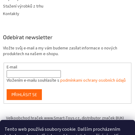
Stažení výrobků z trhu
Kontakty
Odebírat newsletter
Vložte svůj e-mail a my vám budeme zasílat informace o nových
produktech na našem e-shopu.
E-mail
Vložením e-mailu souhlasíte s
podmínkami ochrany osobních údajů
PŘIHLÁSIT SE
Velkoobchod hraček www.Smart-Toys.cz, distributor značek BUKI
France, Brainstorm Toys, Insect Lore, World Alive, T.A.O.S. a dalších
Tento web používá soubory cookie. Dalším procházením