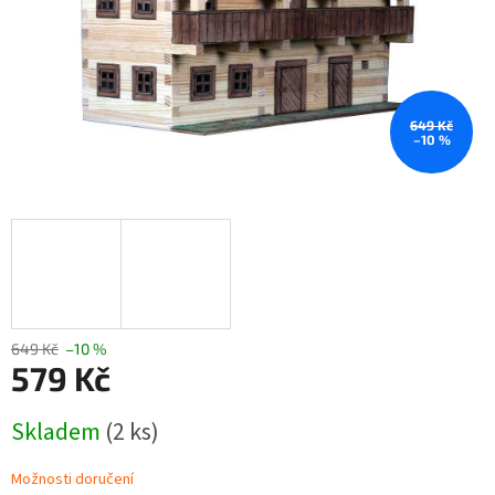
649 Kč
–10 %
649 Kč
–10 %
579 Kč
Měrná
Skladem
(2 ks)
cena:
Možnosti doručení