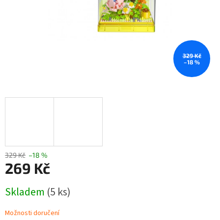
329 Kč
–18 %
329 Kč
–18 %
269 Kč
Měrná
Skladem
(5 ks)
cena:
Možnosti doručení