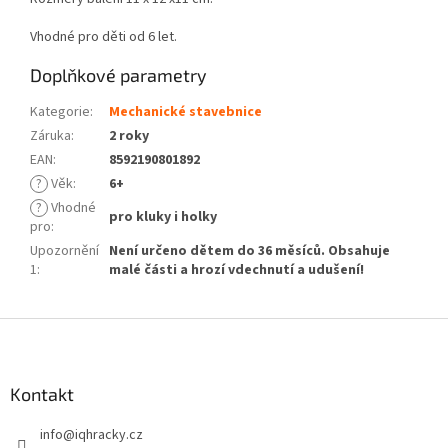
Vhodné pro děti od 6 let.
Doplňkové parametry
Kategorie
:
Mechanické stavebnice
Záruka
:
2 roky
EAN
:
8592190801892
?
Věk
:
6+
?
Vhodné
pro kluky i holky
pro
:
Upozornění
Není určeno dětem do 36 měsíců. Obsahuje
1
:
malé části a hrozí vdechnutí a udušení!
Z
á
p
a
Kontakt
t
info
@
iqhracky.cz
í