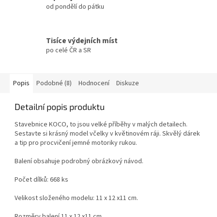
od pondělí do pátku
Tisíce výdejních míst
po celé ČR a SR
Popis
Podobné (8)
Hodnocení
Diskuze
Detailní popis produktu
Stavebnice KOCO, to jsou velké příběhy v malých detailech.
Sestavte si krásný model včelky v květinovém ráji. Skvělý dárek
a tip pro procvičení jemné motoriky rukou.
Balení obsahuje podrobný obrázkový návod.
Počet dílků: 668 ks
Velikost složeného modelu: 11 x 12 x11 cm.
Rozměry balení 11 x 12 x11 cm.