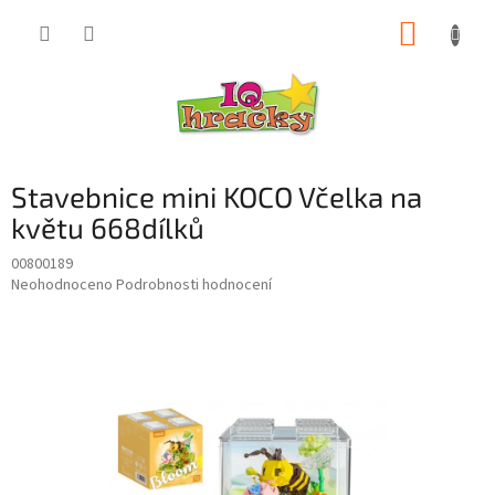
Přejít
NÁKUP
na
obsah
KOŠÍK
Stavebnice mini KOCO Včelka na
květu 668dílků
00800189
Průměrné
Neohodnoceno
Podrobnosti hodnocení
hodnocení
produktu
je
0,0
z
5
hvězdiček.