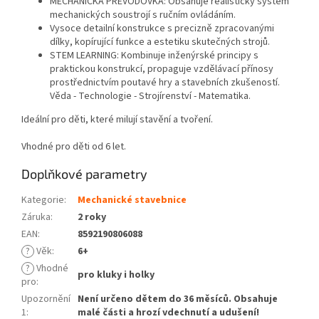
MECHANICKÁ PŘEVODOVKA: Obsahuje realistický systém
mechanických soustrojí s ručním ovládáním.
Vysoce detailní konstrukce s precizně zpracovanými
dílky, kopírující funkce a estetiku skutečných strojů.
STEM LEARNING: Kombinuje inženýrské principy s
praktickou konstrukcí, propaguje vzdělávací přínosy
prostřednictvím poutavé hry a stavebních zkušeností.
Věda - Technologie - Strojírenství - Matematika.
Ideální pro děti, které milují stavění a tvoření.
Vhodné pro děti od 6 let.
Doplňkové parametry
Kategorie
:
Mechanické stavebnice
Záruka
:
2 roky
EAN
:
8592190806088
?
Věk
:
6+
?
Vhodné
pro kluky i holky
pro
:
Upozornění
Není určeno dětem do 36 měsíců. Obsahuje
1
:
malé části a hrozí vdechnutí a udušení!