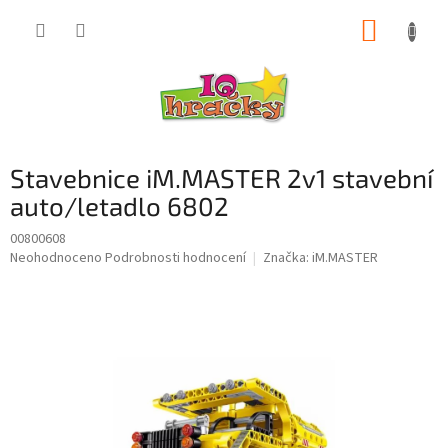
Přejít
NÁKUP
na
obsah
KOŠÍK
Stavebnice iM.MASTER 2v1 stavební
auto/letadlo 6802
00800608
Průměrné
Neohodnoceno
Podrobnosti hodnocení
Značka:
iM.MASTER
hodnocení
produktu
je
0,0
z
5
hvězdiček.