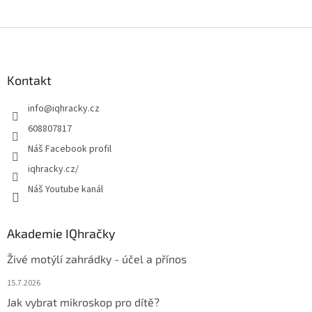
Z
á
p
a
Kontakt
t
info
@
iqhracky.cz
í
608807817
Náš Facebook profil
iqhracky.cz/
Náš Youtube kanál
Akademie IQhračky
Živé motýlí zahrádky - účel a přínos
15.7.2026
Jak vybrat mikroskop pro dítě?