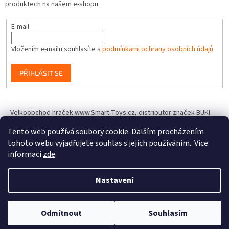
produktech na našem e-shopu.
E-mail
Vložením e-mailu souhlasíte s
podmínkami ochrany osobních údajů
PŘIHLÁSIT SE
Velkoobchod hraček www.Smart-Toys.cz, distributor značek BUKI
France, Brainstorm Toys, Insect Lore, World Alive, T.A.O.S. a dalších
Tento web používá soubory cookie. Dalším procházením
tohoto webu vyjadřujete souhlas s jejich používáním.. Více
informací
zde
.
Vytvořil Shoptet
Nastavení
Copyright 2026
IQhracky.cz
. Všechna práva vyhrazena.
Upravit
Odmítnout
Souhlasím
nastavení cookies