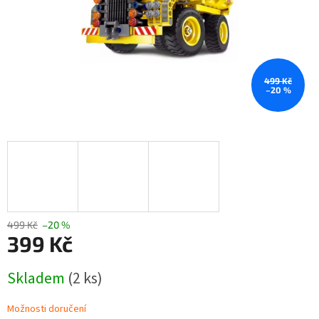
499 Kč
–20 %
499 Kč
–20 %
399 Kč
Měrná
Skladem
(2 ks)
cena:
Možnosti doručení