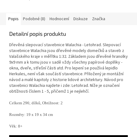
Popis
Podobné (8)
Hodnocení
Diskuze
Značka
Detailní popis produktu
Dřevěná slepovací stavebnice Walachia - Letohrad. Slepovací
stavebnice Walachia jsou dřevěné modely domečků a staveb z
Valašského kraje v měřítku 1:32. Základem jsou dřevěné hranolky
9x9 mm a k tomu jsou v sadě vždy všechny papírové doplňky -
okna, dveře, střešní části atd. Pro lepení se používá lepidlo
Herkules, není však součástí stavebnice. Přiložený je montážní
návod a malé kapitoly z historie lidové architektury. Návod pro
stavebnici Walachia najdete i zde: Letohrad. Níže je označení
obtížnosti číslem 1 - 5, přičemž 1 je nejlehčí.
Celkem 296; dílků, Obtížnost: 2
Rozměry: 19 x 19 x 34 cm
Věk: 8+