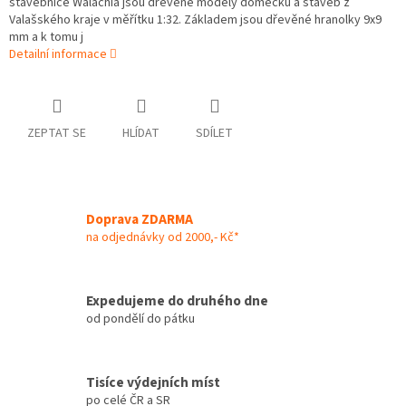
stavebnice Walachia jsou dřevěné modely domečků a staveb z
Valašského kraje v měřítku 1:32. Základem jsou dřevěné hranolky 9x9
mm a k tomu j
Detailní informace
ZEPTAT SE
HLÍDAT
SDÍLET
Doprava ZDARMA
na odjednávky od 2000,- Kč*
Expedujeme do druhého dne
od pondělí do pátku
Tisíce výdejních míst
po celé ČR a SR