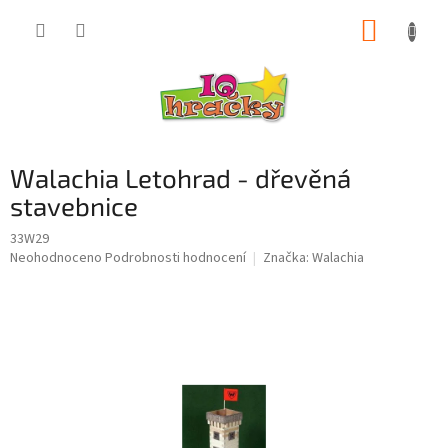
Přejít
NÁKUP
na
obsah
KOŠÍK
Walachia Letohrad - dřevěná
stavebnice
33W29
Průměrné
Neohodnoceno
Podrobnosti hodnocení
Značka:
Walachia
hodnocení
produktu
je
0,0
z
5
hvězdiček.