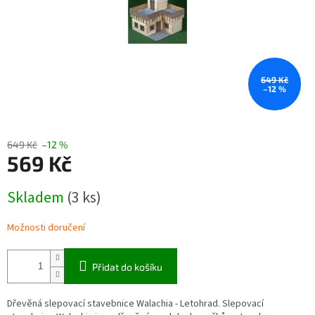
649 Kč
–12 %
649 Kč
–12 %
569 Kč
Měrná
Skladem
(3 ks)
cena:
Možnosti doručení
Přidat do košíku
Dřevěná slepovací stavebnice Walachia - Letohrad. Slepovací