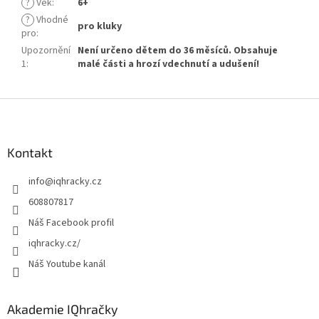
?
Věk
:
6+
?
Vhodné
pro kluky
pro
:
Upozornění
Není určeno dětem do 36 měsíců. Obsahuje
1
:
malé části a hrozí vdechnutí a udušení!
Z
á
p
a
Kontakt
t
info
@
iqhracky.cz
í
608807817
Náš Facebook profil
iqhracky.cz/
Náš Youtube kanál
Akademie IQhračky