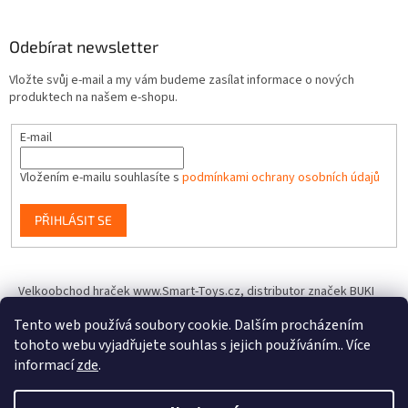
Odebírat newsletter
Vložte svůj e-mail a my vám budeme zasílat informace o nových
produktech na našem e-shopu.
E-mail
Vložením e-mailu souhlasíte s
podmínkami ochrany osobních údajů
PŘIHLÁSIT SE
Velkoobchod hraček www.Smart-Toys.cz, distributor značek BUKI
France, Brainstorm Toys, Insect Lore, World Alive, T.A.O.S. a dalších
Tento web používá soubory cookie. Dalším procházením
tohoto webu vyjadřujete souhlas s jejich používáním.. Více
informací
zde
.
Vytvořil Shoptet