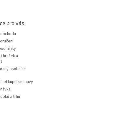
ce pro vás
 obchodu
oručení
podmínky
t hraček a
st
hrany osobních
 od kupní smlouvy
dnávka
robků z trhu