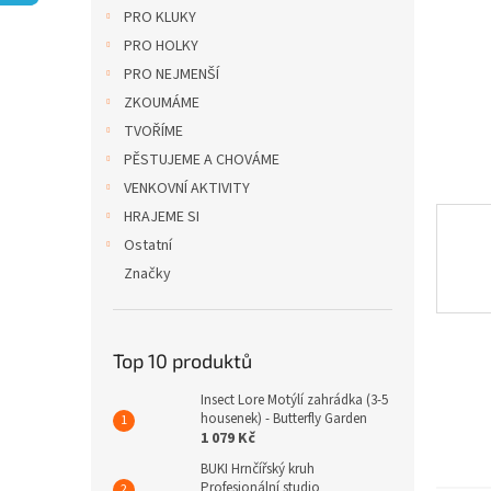
n
PRO KLUKY
e
PRO HOLKY
l
PRO NEJMENŠÍ
ZKOUMÁME
TVOŘÍME
PĚSTUJEME A CHOVÁME
VENKOVNÍ AKTIVITY
HRAJEME SI
Ostatní
Značky
Top 10 produktů
Insect Lore Motýlí zahrádka (3-5
housenek) - Butterfly Garden
1 079 Kč
BUKI Hrnčířský kruh
Profesionální studio