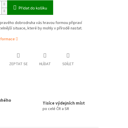
Přidat do košíku
 pravého dobrodruha vás hravou formou připraví
zelnější situace, které by mohly v přírodě nastat.
informace
ZEPTAT SE
HLÍDAT
SDÍLET
uhého
Tisíce výdejních míst
po celé ČR a SR