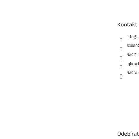
p
a
t
Kontakt
í
info
@
60880
Náš Fa
iqhrac
Náš Yo
Odebírat