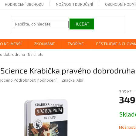
HODNOCENÍ OBCHODU
MOŽNOSTI DORUČENÍ
OBCHODNÍ PODMÍ
HLEDAT
O NEJMENŠÍ
ZKOUMÁME
TVOŘÍME
PĚSTUJEME A CHOVÁ
ho dobrodruha - Na chatu
 Science Krabička pravého dobrodruha
né
noceno
Podrobnosti hodnocení
Značka:
Albi
ní
u
399 Kč
–
349
Měrná
Skla
cena:
ek.
Možnosti