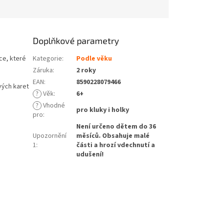
Doplňkové parametry
ce, které
Kategorie
:
Podle věku
Záruka
:
2 roky
EAN
:
8590228079466
vých karet
?
Věk
:
6+
?
Vhodné
pro kluky i holky
pro
:
Není určeno dětem do 36
Upozornění
měsíců. Obsahuje malé
1
:
části a hrozí vdechnutí a
udušení!