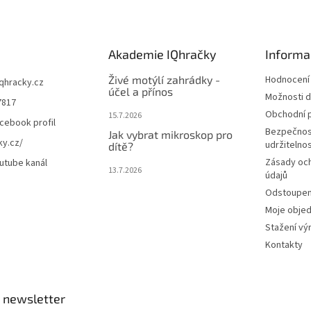
Akademie IQhračky
Informa
Živé motýlí zahrádky -
Hodnocení
iqhracky.cz
účel a přínos
Možnosti d
7817
Obchodní 
15.7.2026
cebook profil
Bezpečnos
Jak vybrat mikroskop pro
ky.cz/
udržitelno
dítě?
Zásady oc
utube kanál
13.7.2026
údajů
Odstoupení
Moje obje
Stažení vý
Kontakty
 newsletter