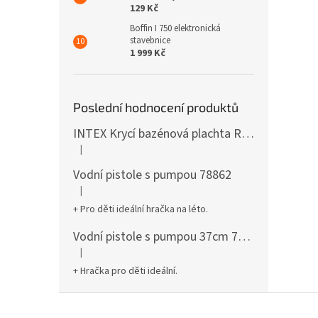
129 Kč
Boffin I 750 elektronická
stavebnice
1 999 Kč
Poslední hodnocení produktů
INTEX Krycí bazénová plachta Round 305cm 28030
|
Hodnocení produktu je 5 z 5 hvězdiček.
Vodní pistole s pumpou 78862
|
Hodnocení produktu je 5 z 5 hvězdiček.
+ Pro děti ideální hračka na léto.
Vodní pistole s pumpou 37cm 78961
|
Hodnocení produktu je 5 z 5 hvězdiček.
+ Hračka pro děti ideální.
Z
á