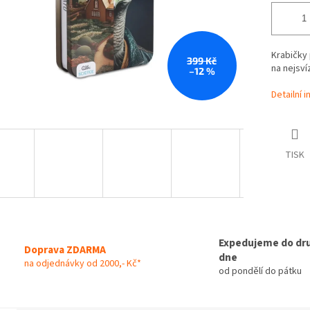
Krabičky
399 Kč
na nejsví
–12 %
Detailní 
TISK
Expedujeme do dr
Doprava ZDARMA
dne
na odjednávky od 2000,- Kč*
od pondělí do pátku