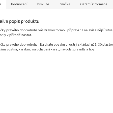
s
Hodnocení
Diskuze
Značka
Ostatní informace
ailní popis produktu
ičky pravého dobrodruha vás hravou formou připraví na nejsvízelnější situa
ohly v přírodě nastat.
ička pravého dobrodruha - Na chatu obsahuje:
ostrý skládací nůž, 30 plasto
jímavostmi, karabinu na uchycení karet, návody, pravidla a tipy.