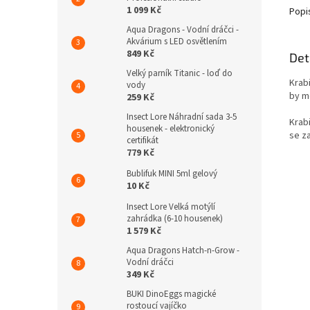
1 099 Kč
Popi
Aqua Dragons - Vodní dráčci -
Akvárium s LED osvětlením
849 Kč
Det
Velký parník Titanic - loď do
Krab
vody
by m
259 Kč
Insect Lore Náhradní sada 3-5
Krab
housenek - elektronický
se za
certifikát
779 Kč
Bublifuk MINI 5ml gelový
10 Kč
Insect Lore Velká motýlí
zahrádka (6-10 housenek)
1 579 Kč
Aqua Dragons Hatch-n-Grow -
Vodní dráčci
349 Kč
BUKI DinoEggs magické
rostoucí vajíčko