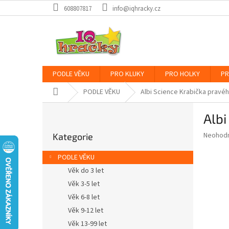
Přejít
608807817
info@iqhracky.cz
na
obsah
PODLE VĚKU
PRO KLUKY
PRO HOLKY
PR
Domů
PODLE VĚKU
Albi Science Krabička pravé
P
Albi
o
Přeskočit
s
Průměr
Neohod
Kategorie
kategorie
t
hodnoce
r
produkt
PODLE VĚKU
a
je
Věk do 3 let
0,0
n
z
Věk 3-5 let
n
5
í
Věk 6-8 let
hvězdič
p
Věk 9-12 let
a
Věk 13-99 let