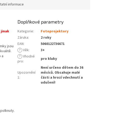
tatní informace
Doplňkové parametry
 jinak
Kategorie
:
Fotoprojektory
Záruka
:
2 roky
EAN
:
5060122736671
ímky jsou
?
Věk
:
3+
kvalitě.
p a
?
Vhodné
pro kluky
pro
:
Není určeno dětem do 36
Upozornění
měsíců. Obsahuje malé
1
:
části a hrozí vdechnutí a
udušení!
polknuty.