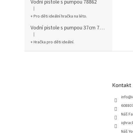
Vodní pistole s pumpou 78862
|
Hodnocení produktu je 5 z 5 hvězdiček.
+ Pro děti ideální hračka na léto.
Vodní pistole s pumpou 37cm 78961
|
Hodnocení produktu je 5 z 5 hvězdiček.
+ Hračka pro děti ideální.
Z
á
p
a
t
Kontakt
í
info
@
60880
Náš Fa
iqhrac
Náš Yo