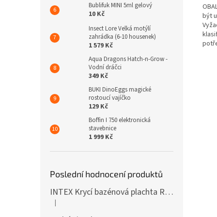
Bublifuk MINI 5ml gelový
OBAL
10 Kč
být 
Vyža
Insect Lore Velká motýlí
klas
zahrádka (6-10 housenek)
potř
1 579 Kč
Aqua Dragons Hatch-n-Grow -
Vodní dráčci
349 Kč
BUKI DinoEggs magické
rostoucí vajíčko
129 Kč
Boffin I 750 elektronická
stavebnice
1 999 Kč
Poslední hodnocení produktů
INTEX Krycí bazénová plachta Round 305cm 28030
|
Hodnocení produktu je 5 z 5 hvězdiček.