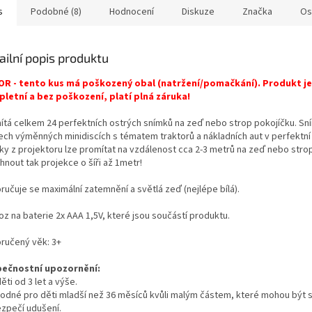
s
Podobné (8)
Hodnocení
Diskuze
Značka
Os
ailní popis produktu
R - tento kus má poškozený obal (natržení/pomačkání). Produkt je
letní a bez poškození, platí plná záruka!
ítá celkem 24 perfektních ostrých snímků na zeď nebo strop pokojíčku. Sn
ech výměnných minidiscích s tématem traktorů a nákladních aut v perfektní 
ky z projektoru lze promítat na vzdálenost cca 2-3 metrů na zeď nebo stro
nout tak projekce o šíři až 1metr!
ručuje se maximální zatemnění a světlá zeď (nejlépe bílá).
z na baterie 2x AAA 1,5V, které jsou součástí produktu.
ručený věk: 3+
ečnostní upozornění:
ěti od 3 let a výše.
odné pro děti mladší než 36 měsíců kvůli malým částem, které mohou být s
zpečí udušení.