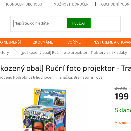
HODNOCENÍ OBCHODU
MOŽNOSTI DORUČENÍ
OBCHODNÍ PODMÍ
HLEDAT
O NEJMENŠÍ
ZKOUMÁME
TVOŘÍME
PĚSTUJEME A CHOVÁ
ktory
[poškozený obal] Ruční foto projektor - Traktory a náklaďáky
kozený obal] Ruční foto projektor - Tr
né
noceno
Podrobnosti hodnocení
Značka:
Brainstorm Toys
ní
u
249 Kč
199
Měrná
Skla
cena:
ek.
Možnosti