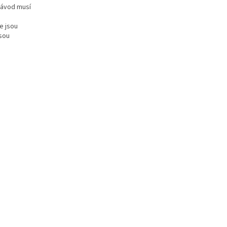
Návod musí
e jsou
jsou