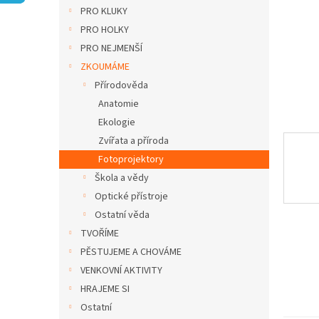
n
PRO KLUKY
e
PRO HOLKY
l
PRO NEJMENŠÍ
ZKOUMÁME
Přírodověda
Anatomie
Ekologie
Zvířata a příroda
Fotoprojektory
Škola a vědy
Optické přístroje
Ostatní věda
TVOŘÍME
PĚSTUJEME A CHOVÁME
VENKOVNÍ AKTIVITY
HRAJEME SI
Ostatní