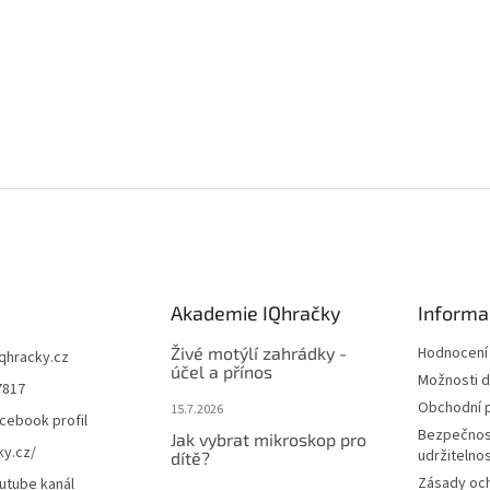
Akademie IQhračky
Informa
Živé motýlí zahrádky -
Hodnocení
iqhracky.cz
účel a přínos
Možnosti d
7817
Obchodní 
15.7.2026
cebook profil
Bezpečnos
Jak vybrat mikroskop pro
ky.cz/
udržitelno
dítě?
Zásady oc
utube kanál