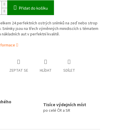
Přidat do košíku
celkem 24 perfektních ostrých snímků na zeď nebo strop
. Snímky jsou na třech výměnných minidiscích s tématem
a nákladních aut v perfektní kvalitě.
informace
ZEPTAT SE
HLÍDAT
SDÍLET
uhého
Tisíce výdejních míst
po celé ČR a SR