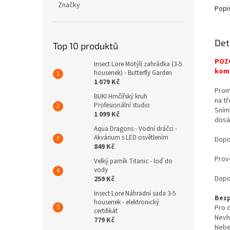
Značky
Popi
Det
Top 10 produktů
POZO
Insect Lore Motýlí zahrádka (3-5
komp
housenek) - Butterfly Garden
1 079 Kč
Prom
BUKI Hrnčířský kruh
na tř
Profesionální studio
Sním
1 099 Kč
dosáh
Aqua Dragons - Vodní dráčci -
Akvárium s LED osvětlením
Dopo
849 Kč
Provo
Velký parník Titanic - loď do
vody
Dopo
259 Kč
Insect Lore Náhradní sada 3-5
Bezp
housenek - elektronický
Pro d
certifikát
Nevh
779 Kč
Nebe