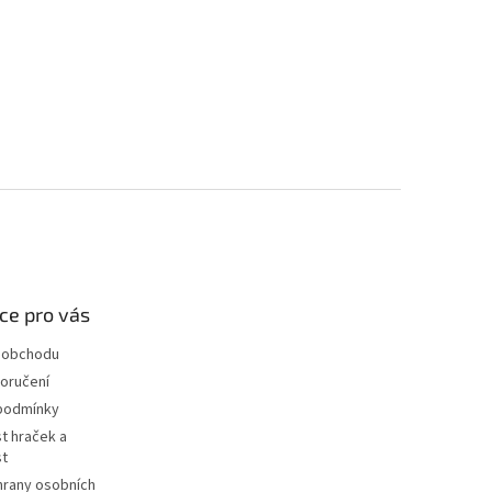
ce pro vás
 obchodu
oručení
podmínky
t hraček a
st
hrany osobních