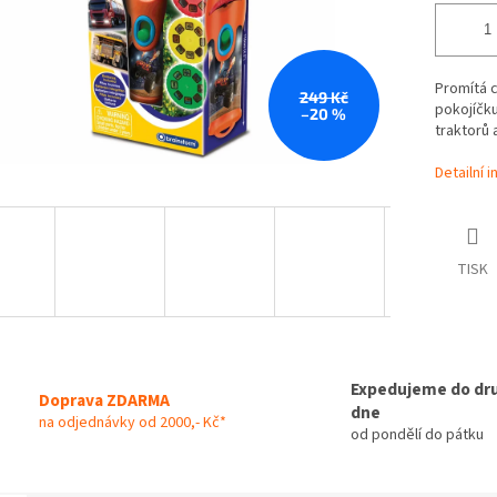
Promítá 
249 Kč
pokojíčku
–20 %
traktorů 
Detailní 
TISK
Expedujeme do dr
Doprava ZDARMA
dne
na odjednávky od 2000,- Kč*
od pondělí do pátku