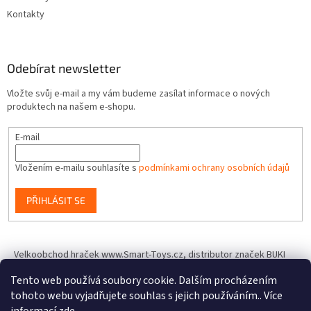
Kontakty
Odebírat newsletter
Vložte svůj e-mail a my vám budeme zasílat informace o nových
produktech na našem e-shopu.
E-mail
Vložením e-mailu souhlasíte s
podmínkami ochrany osobních údajů
PŘIHLÁSIT SE
Velkoobchod hraček www.Smart-Toys.cz, distributor značek BUKI
France, Brainstorm Toys, Insect Lore, World Alive, T.A.O.S. a dalších
Tento web používá soubory cookie. Dalším procházením
tohoto webu vyjadřujete souhlas s jejich používáním.. Více