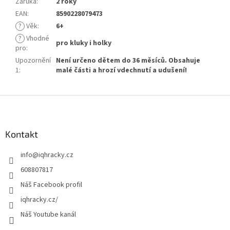
Záruka
:
2 roky
EAN
:
8590228079473
?
Věk
:
6+
?
Vhodné
pro kluky i holky
pro
:
Upozornění
Není určeno dětem do 36 měsíců. Obsahuje
1
:
malé části a hrozí vdechnutí a udušení!
Z
á
p
a
Kontakt
t
info
@
iqhracky.cz
í
608807817
Náš Facebook profil
iqhracky.cz/
Náš Youtube kanál