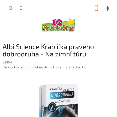
Přejít
NÁKUP
na
obsah
KOŠÍK
Albi Science Krabička pravého
dobrodruha - Na zimní túru
92854
Průměrné
Neohodnoceno
Podrobnosti hodnocení
Značka:
Albi
hodnocení
produktu
je
0,0
z
5
hvězdiček.