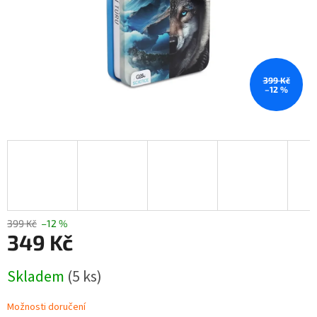
399 Kč
–12 %
399 Kč
–12 %
349 Kč
Měrná
Skladem
(5 ks)
cena:
Možnosti doručení