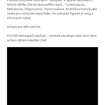
Použijte přiložené nástroje k "vykopání" 4 figurek dinosaurů z
tohoto obřího (20cm) dinosauřího vejce... Tyranosaurus,
Diplodocus, Stegosaurus, Styracosaurus. Krabička poslouží jako
miska pro zachytání nepořádku. Po vykopání figurek je omyj a
očisti pod vodou.
Určeno pro děti od 8 let
POZOR! Nebezpečí udušení – výrobek obsahuje malé části. Není
určeno dětem mladším 3 let!