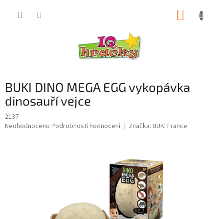
Přejít
NÁKUP
na
obsah
KOŠÍK
BUKI DINO MEGA EGG vykopávka
dinosauří vejce
2137
Průměrné
Neohodnoceno
Podrobnosti hodnocení
Značka:
BUKI France
hodnocení
produktu
je
0,0
z
5
hvězdiček.