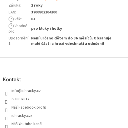
Záruka
:
2 roky
EAN
:
3700802104100
?
Věk
:
8+
?
Vhodné
pro kluky i holky
pro
:
Upozornění
Není určeno dětem do 36 měsíců. Obsahuje
1
:
malé části a hrozí vdechnutí a udušení!
Z
á
p
a
Kontakt
t
info
@
iqhracky.cz
í
608807817
Náš Facebook profil
iqhracky.cz/
Náš Youtube kanál