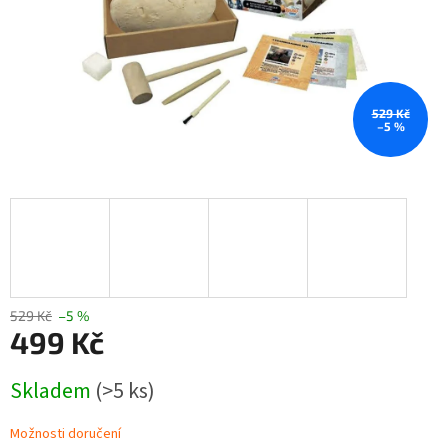
529 Kč
–5 %
529 Kč
–5 %
499 Kč
Měrná
Skladem
(>5 ks)
cena:
Možnosti doručení