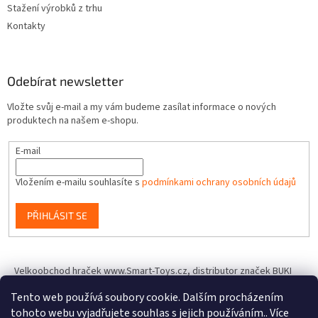
Stažení výrobků z trhu
Kontakty
Odebírat newsletter
Vložte svůj e-mail a my vám budeme zasílat informace o nových
produktech na našem e-shopu.
E-mail
Vložením e-mailu souhlasíte s
podmínkami ochrany osobních údajů
PŘIHLÁSIT SE
Velkoobchod hraček www.Smart-Toys.cz, distributor značek BUKI
France, Brainstorm Toys, Insect Lore, World Alive, T.A.O.S. a dalších
Tento web používá soubory cookie. Dalším procházením
tohoto webu vyjadřujete souhlas s jejich používáním.. Více