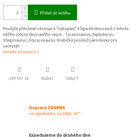
Přidat do košíku
Použijte přiložené nástroje k "vykopání" 4 figurek dinosaurů z tohoto
obřího (20cm) dinosauřího vejce... Tyranosaurus, Diplodocus,
Stegosaurus, Styracosaurus. Krabička poslouží jako miska pro
zachytán
Detailní informace
ZEPTAT SE
HLÍDAT
SDÍLET
Doprava ZDARMA
na odjednávky od 2000,- Kč*
Expedujeme do druhého dne