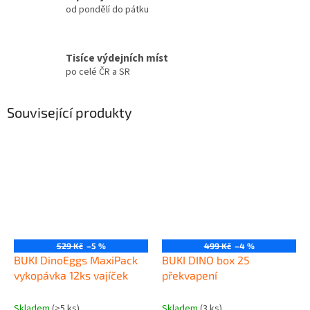
od pondělí do pátku
Tisíce výdejních míst
po celé ČR a SR
Související produkty
529 Kč
–5 %
499 Kč
–4 %
BUKI DinoEggs MaxiPack
BUKI DINO box 25
vykopávka 12ks vajíček
překvapení
Skladem
(>5 ks)
Skladem
(3 ks)