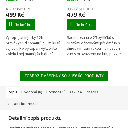
412 Kč bez DPH
396 Kč bez DPH
499 Kč
479 Kč
Do košíku
Do košíku
Vykopejte figurky 12ti
Sada obsahuje 25 pytlíčků s
pravěkých dinosaurů z 12ti kusů
ruznými dárkovými předměty s
vajíček. Po vykopání vytvoříte
dinosauří tématikou... dinosauří
kolekci nejznámějších druhů
zub s provázkem na krk, puzzle
dinosaurů a společně s
koster ruzných dinosaurů,
přiloženým plakátem vytvoříte
nalepovací textilní nášivky,...
skvělou...
ZOBRAZIT VŠECHNY SOUVISEJÍCÍ PRODUKTY
Popis
Podobné (8)
Hodnocení
Diskuze
Značka
Ostatní informace
Detailní popis produktu