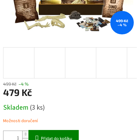
499 Kč
–4 %
499 Kč
–4 %
479 Kč
Měrná
Skladem
(3 ks)
cena:
Možnosti doručení
Přidat do košíku