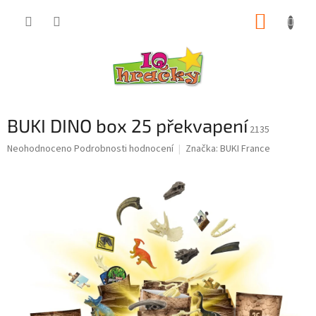
Přejít
NÁKUP
na
obsah
KOŠÍK
BUKI DINO box 25 překvapení
2135
Průměrné
Neohodnoceno
Podrobnosti hodnocení
Značka:
BUKI France
hodnocení
produktu
je
0,0
z
5
hvězdiček.