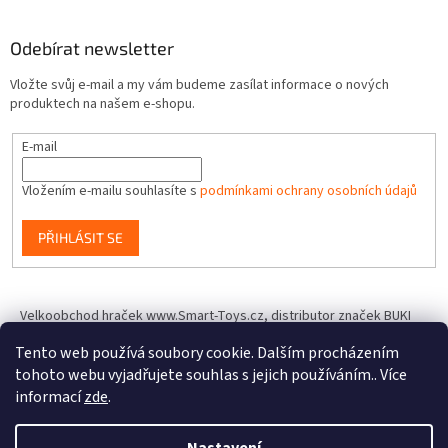
Odebírat newsletter
Vložte svůj e-mail a my vám budeme zasílat informace o nových
produktech na našem e-shopu.
E-mail
Vložením e-mailu souhlasíte s
podmínkami ochrany osobních údajů
PŘIHLÁSIT SE
Velkoobchod hraček www.Smart-Toys.cz, distributor značek BUKI
France, Brainstorm Toys, Insect Lore, World Alive, T.A.O.S. a dalších
Tento web používá soubory cookie. Dalším procházením
tohoto webu vyjadřujete souhlas s jejich používáním.. Více
informací
zde
.
Vytvořil Shoptet