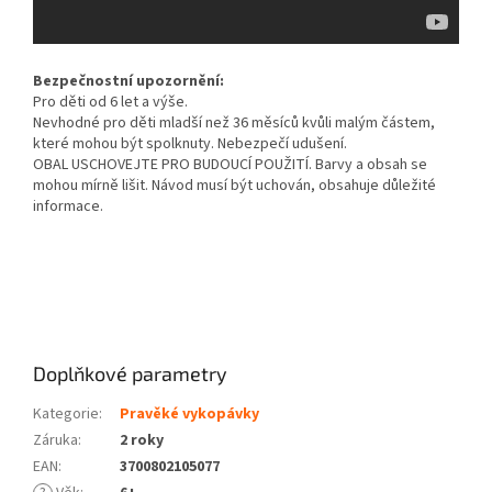
Bezpečnostní upozornění:
Pro děti od 6 let a výše.
Nevhodné pro děti mladší než 36 měsíců kvůli malým částem,
které mohou být spolknuty. Nebezpečí udušení.
OBAL USCHOVEJTE PRO BUDOUCÍ POUŽITÍ. Barvy a obsah se
mohou mírně lišit. Návod musí být uchován, obsahuje důležité
informace.
Doplňkové parametry
Kategorie
:
Pravěké vykopávky
Záruka
:
2 roky
EAN
:
3700802105077