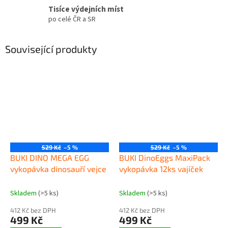
Tisíce výdejních míst
po celé ČR a SR
Související produkty
529 Kč
–5 %
529 Kč
–5 %
BUKI DINO MEGA EGG
BUKI DinoEggs MaxiPack
vykopávka dinosauří vejce
vykopávka 12ks vajíček
Skladem
(>5 ks)
Skladem
(>5 ks)
412 Kč bez DPH
412 Kč bez DPH
499 Kč
499 Kč