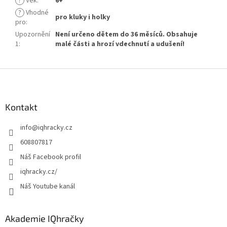
?
Věk
:
6+
?
Vhodné
pro kluky i holky
pro
:
Upozornění
Není určeno dětem do 36 měsíců. Obsahuje
1
:
malé části a hrozí vdechnutí a udušení!
Z
á
p
a
Kontakt
t
info
@
iqhracky.cz
í
608807817
Náš Facebook profil
iqhracky.cz/
Náš Youtube kanál
Akademie IQhračky