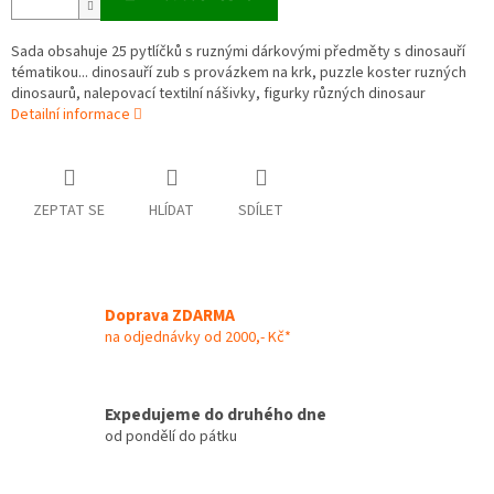
Sada obsahuje 25 pytlíčků s ruznými dárkovými předměty s dinosauří
tématikou... dinosauří zub s provázkem na krk, puzzle koster ruzných
dinosaurů, nalepovací textilní nášivky, figurky různých dinosaur
Detailní informace
ZEPTAT SE
HLÍDAT
SDÍLET
Doprava ZDARMA
na odjednávky od 2000,- Kč*
Expedujeme do druhého dne
od pondělí do pátku