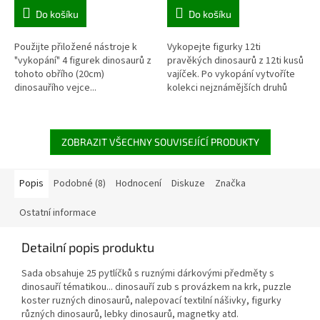
Do košíku
Do košíku
Použijte přiložené nástroje k
Vykopejte figurky 12ti
"vykopání" 4 figurek dinosaurů z
pravěkých dinosaurů z 12ti kusů
tohoto obřího (20cm)
vajíček. Po vykopání vytvoříte
dinosauřího vejce...
kolekci nejznámějších druhů
Tyranosaurus, Diplodocus,
dinosaurů a společně s
Stegosaurus, Styracosaurus.
přiloženým plakátem vytvoříte
Krabička poslouží...
skvělou...
ZOBRAZIT VŠECHNY SOUVISEJÍCÍ PRODUKTY
Popis
Podobné (8)
Hodnocení
Diskuze
Značka
Ostatní informace
Detailní popis produktu
Sada obsahuje 25 pytlíčků s ruznými dárkovými předměty s
dinosauří tématikou... dinosauří zub s provázkem na krk, puzzle
koster ruzných dinosaurů, nalepovací textilní nášivky, figurky
různých dinosaurů, lebky dinosaurů, magnetky atd.