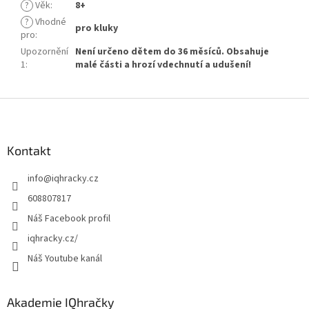
?
Věk
:
8+
?
Vhodné
pro kluky
pro
:
Upozornění
Není určeno dětem do 36 měsíců. Obsahuje
1
:
malé části a hrozí vdechnutí a udušení!
Z
á
p
a
Kontakt
t
info
@
iqhracky.cz
í
608807817
Náš Facebook profil
iqhracky.cz/
Náš Youtube kanál
Akademie IQhračky