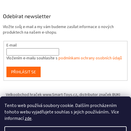
Odebírat newsletter
Vložte svůj e-mail a my vám budeme zasílat informace o nových
produktech na našem e-shopu.
E-mail
Vložením e-mailu souhlasíte s
podmínkami ochrany osobních údajů
PŘIHLÁSIT SE
Velkoobchod hraček www.Smart-Toys.cz, distributor značek BUKI
France, Brainstorm Toys, Insect Lore, World Alive, T.A.O.S. a dalších
Tento web používá soubory cookie. Dalším procházením
tohoto webu vyjadřujete souhlas s jejich používáním.. Více
informací
zde
.
Vytvořil Shoptet