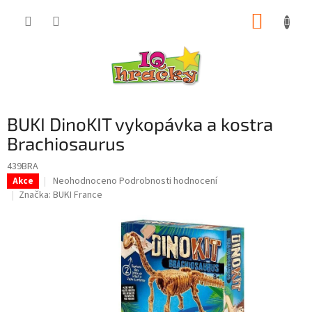
Přejít
NÁKUP
na
obsah
KOŠÍK
BUKI DinoKIT vykopávka a kostra
Brachiosaurus
439BRA
Průměrné
Neohodnoceno
Podrobnosti hodnocení
Akce
hodnocení
Značka:
BUKI France
produktu
je
0,0
z
5
hvězdiček.