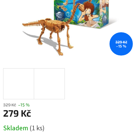
329 Kč
–15 %
329 Kč
–15 %
279 Kč
Měrná
Skladem
(1 ks)
cena: