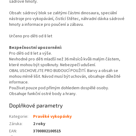
sádrové hmoty.
Obsah: sádrový blok se zalitými částmi dinosaura, speciální
nástroje pro vykopávání, čistící štětec, náhradní dávka sádrové
hmoty a informace pro poučení a zábavu.
Určeno pro děti od 8 let
Bezpečnostní upozornění:
Pro děti od 8 let a výše.
Nevhodné pro děti mladší než 36 měsíců kvůli malým částem,
které mohou být spolknuty. Nebezpečí udušení.
OBAL USCHOVEJTE PRO BUDOUCÍ POUŽITÍ. Barvy a obsah se
mohou mírně lišit. Návod musí být uchován, obsahuje důležité
informace.
Používat pouze pod přímým dohledem dospělé osoby.
Obsahuje funkční ostré body a hrany.
Doplňkové parametry
Kategorie
:
Pravěké vykopávky
Záruka
:
2 roky
EAN
:
3700802100515