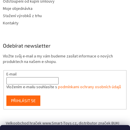
Odstoupení od kupní smlouvy
Moje objednávka
Stažení výrobků z trhu
Kontakty
Odebírat newsletter
Vložte svůj e-mail a my vám budeme zasílat informace o nových
produktech na našem e-shopu.
E-mail
Vložením e-mailu souhlasíte s
podmínkami ochrany osobních údajů
PŘIHLÁSIT SE
Velkoobchod hraček www.Smart-Toys.cz, distributor značek BUKI
France, Brainstorm Toys, Insect Lore, World Alive, T.A.O.S. a dalších