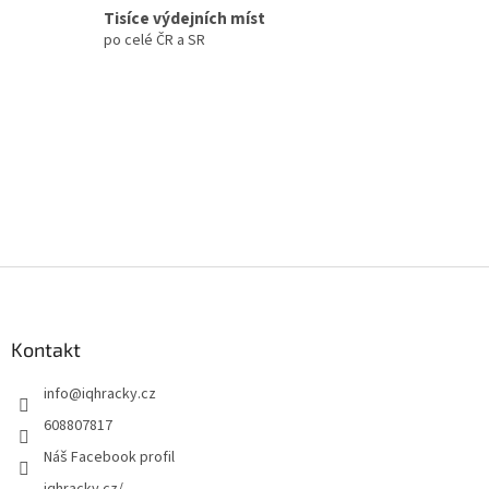
p
Tisíce výdejních míst
i
po celé ČR a SR
s
u
Z
á
p
a
Kontakt
t
info
@
iqhracky.cz
í
608807817
Náš Facebook profil
iqhracky.cz/