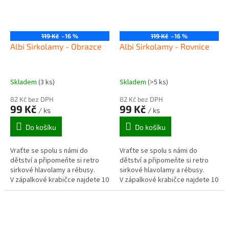
119 Kč
–16 %
119 Kč
–16 %
Albi Sirkolamy - Obrazce
Albi Sirkolamy - Rovnice
Skladem
(3 ks)
Skladem
(>5 ks)
82 Kč bez DPH
82 Kč bez DPH
99 Kč
99 Kč
/ ks
/ ks
Do košíku
Do košíku
Vraťte se spolu s námi do
Vraťte se spolu s námi do
dětství a připomeňte si retro
dětství a připomeňte si retro
sirkové hlavolamy a rébusy.
sirkové hlavolamy a rébusy.
V zápalkové krabičce najdete 10
V zápalkové krabičce najdete 10
zadání hlavolamů, které vám
zadání hlavolamů, které vám
nedají spát.
nedají spát.