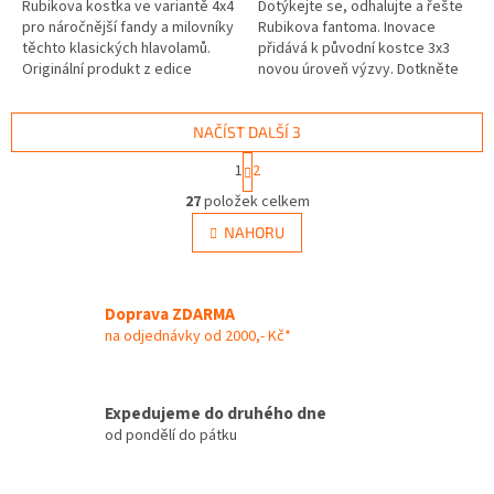
Rubikova kostka ve variantě 4x4
Dotýkejte se, odhalujte a řešte
pro náročnější fandy a milovníky
Rubikova fantoma. Inovace
těchto klasických hlavolamů.
přidává k původní kostce 3x3
Originální produkt z edice
novou úroveň výzvy. Dotkněte
Rubik's. Rubikova kostka je
se dlaždiček kostky, abyste
převážně určená pro...
dočasně odhalili barvu.
Vyřešte...
NAČÍST DALŠÍ 3
S
1
2
t
O
r
27
položek celkem
v
á
l
NAHORU
n
á
k
d
o
v
a
á
Doprava ZDARMA
c
n
í
na odjednávky od 2000,- Kč*
í
p
r
v
Expedujeme do druhého dne
k
od pondělí do pátku
y
v
ý