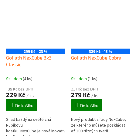
dost originální? Potom vložte
tvrdého kartonu a je
dárek do boxu s hlavolamem a
zabezpečena důmyslným...
přidejte...
299 Kč
–23 %
329 Kč
–15 %
Goliath NexCube 3x3
Goliath NexCube Cobra
Classic
Skladem
(4 ks)
Skladem
(1 ks)
189 Kč bez DPH
231 Kč bez DPH
229 Kč
279 Kč
/ ks
/ ks
Do košíku
Do košíku
Snad každý na světě zná
Nový produkt z řady NexCube,
Rubikovu
ze kterého můžete poskládat
kostku. NexCube je nová inovativní
až 100 různých tvarů.