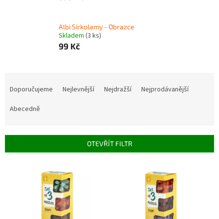
Albi Sirkolamy - Obrazce
Skladem
(3 ks)
99 Kč
Ř
a
Doporučujeme
Nejlevnější
Nejdražší
Nejprodávanější
z
e
Abecedně
n
í
p
OTEVŘÍT FILTR
r
o
V
d
ý
u
p
k
i
t
s
ů