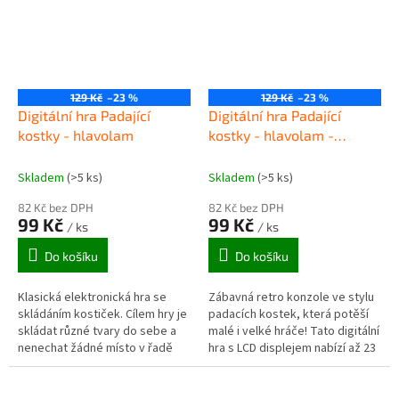
129 Kč
–23 %
129 Kč
–23 %
Digitální hra Padající
Digitální hra Padající
kostky - hlavolam
kostky - hlavolam -
GamePad
Skladem
(>5 ks)
Skladem
(>5 ks)
82 Kč bez DPH
82 Kč bez DPH
99 Kč
99 Kč
/ ks
/ ks
Do košíku
Do košíku
Klasická elektronická hra se
Zábavná retro konzole ve stylu
skládáním kostiček. Cílem hry je
padacích kostek, která potěší
skládat různé tvary do sebe a
malé i velké hráče! Tato digitální
nenechat žádné místo v řadě
hra s LCD displejem nabízí až 23
prázdné. Po zaplnění celé řady
různých her – od klasických
se posune vše o řadu dolů....
kostek a hlavolamů...