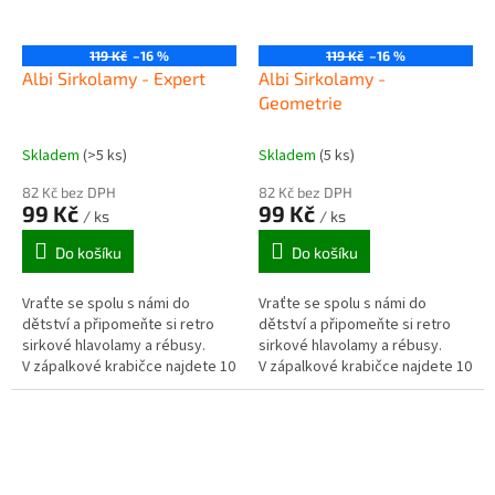
119 Kč
–16 %
119 Kč
–16 %
Albi Sirkolamy - Expert
Albi Sirkolamy -
Geometrie
Skladem
(>5 ks)
Skladem
(5 ks)
82 Kč bez DPH
82 Kč bez DPH
99 Kč
99 Kč
/ ks
/ ks
Do košíku
Do košíku
Vraťte se spolu s námi do
Vraťte se spolu s námi do
dětství a připomeňte si retro
dětství a připomeňte si retro
sirkové hlavolamy a rébusy.
sirkové hlavolamy a rébusy.
V zápalkové krabičce najdete 10
V zápalkové krabičce najdete 10
zadání hlavolamů, které vám
zadání hlavolamů, které vám
nedají spát.
nedají spát.