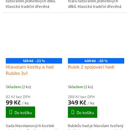
natočením jednotlivých dílků.
tvarů natočením jednotlivých
Klasická tradiční dřevěná
dílků. Klasická tradiční dřevěná
dětská skládačka ze dřeva.
dětská skládačka s hlavičkou
Ideální pro děti na rozvíjení
zvířátka ze dřeva, ve...
jemné...
129 Kč
–23 %
439 Kč
–20 %
Hlavolam kostky a had
Rubik 2 spojovací hadi
Rubiks 3v1
Skladem
(2 ks)
Skladem
(2 ks)
82 Kč bez DPH
288 Kč bez DPH
99 Kč
349 Kč
/ ks
/ ks
Do košíku
Do košíku
Sada hlavolamových kostek
Rubikův had je hlavolam tvořený