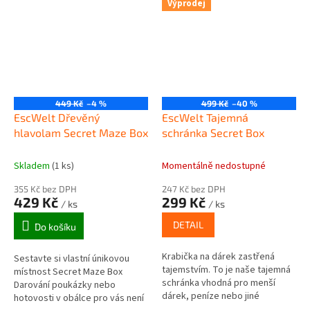
do tajné přihrádky truhlice.
Kreativní dárková krabička
Výprodej
Žádné...
Schovejte...
449 Kč
–4 %
499 Kč
–40 %
EscWelt Dřevěný
EscWelt Tajemná
hlavolam Secret Maze Box
schránka Secret Box
Skladem
(1 ks)
Momentálně nedostupné
355 Kč bez DPH
247 Kč bez DPH
429 Kč
299 Kč
/ ks
/ ks
DETAIL
Do košíku
Krabička na dárek zastřená
Sestavte si vlastní únikovou
tajemstvím. To je naše tajemná
místnost Secret Maze Box
schránka vhodná pro menší
Darování poukázky nebo
dárek, peníze nebo jiné
hotovosti v obálce pro vás není
překvapení. Schránka je z