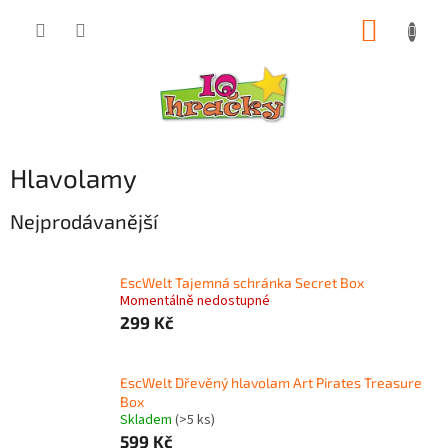
Přejít
NÁKUP
na
obsah
KOŠÍK
Hlavolamy
Nejprodávanější
EscWelt Tajemná schránka Secret Box
Momentálně nedostupné
299 Kč
EscWelt Dřevěný hlavolam Art Pirates Treasure
Box
Skladem
(>5 ks)
599 Kč