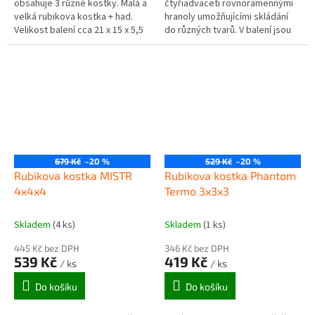
obsahuje 3 různé kostky. Malá a
čtyřiadvaceti rovnoramennými
velká rubikova kostka + had.
hranoly umožňujícími skládání
Velikost balení cca 21 x 15 x 5,5
do různých tvarů. V balení jsou
cm. Doporučený věk 6+
dva Rubikovi hadi (2x 24
hranolů), které je možné...
679 Kč
–20 %
529 Kč
–20 %
Rubikova kostka MISTR
Rubikova kostka Phantom
4x4x4
Termo 3x3x3
Skladem
(4 ks)
Skladem
(1 ks)
445 Kč bez DPH
346 Kč bez DPH
539 Kč
419 Kč
/ ks
/ ks
Do košíku
Do košíku