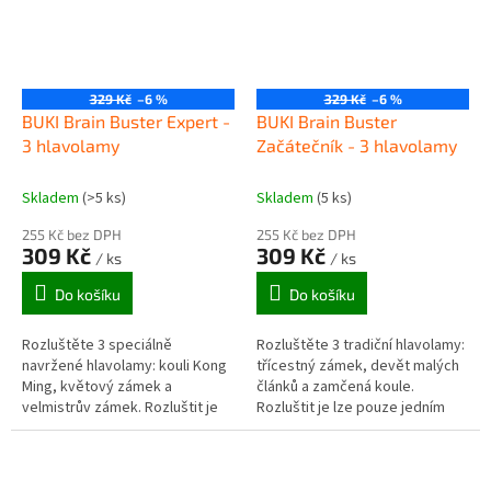
329 Kč
–6 %
329 Kč
–6 %
BUKI Brain Buster Expert -
BUKI Brain Buster
3 hlavolamy
Začátečník - 3 hlavolamy
Skladem
(>5 ks)
Skladem
(5 ks)
255 Kč bez DPH
255 Kč bez DPH
309 Kč
309 Kč
/ ks
/ ks
Do košíku
Do košíku
Rozluštěte 3 speciálně
Rozluštěte 3 tradiční hlavolamy:
navržené hlavolamy: kouli Kong
třícestný zámek, devět malých
Ming, květový zámek a
článků a zamčená koule.
velmistrův zámek. Rozluštit je
Rozluštit je lze pouze jedním
lze pouze jedním způsobem.
způsobem. Najděte tajný
Najděte tajný mechanismus,
mechanismus, rozeberte je a
rozeberte je...
pak...