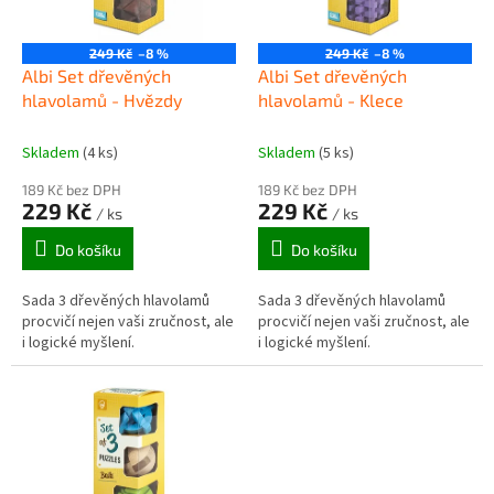
p
r
o
249 Kč
–8 %
249 Kč
–8 %
d
Albi Set dřevěných
Albi Set dřevěných
u
hlavolamů - Hvězdy
hlavolamů - Klece
k
t
Skladem
(4 ks)
Skladem
(5 ks)
ů
189 Kč bez DPH
189 Kč bez DPH
229 Kč
229 Kč
/ ks
/ ks
Do košíku
Do košíku
Sada 3 dřevěných hlavolamů
Sada 3 dřevěných hlavolamů
procvičí nejen vaši zručnost, ale
procvičí nejen vaši zručnost, ale
i logické myšlení.
i logické myšlení.