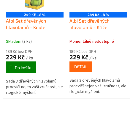
249 Kč
–8 %
249 Kč
–8 %
Albi Set dřevěných
Albi Set dřevěných
hlavolamů - Koule
hlavolamů - Kříže
Skladem
(3 ks)
Momentálně nedostupné
189 Kč bez DPH
189 Kč bez DPH
229 Kč
229 Kč
/ ks
/ ks
DETAIL
Do košíku
Sada 3 dřevěných hlavolamů
Sada 3 dřevěných hlavolamů
procvičí nejen vaši zručnost, ale
procvičí nejen vaši zručnost, ale
i logické myšlení.
i logické myšlení.