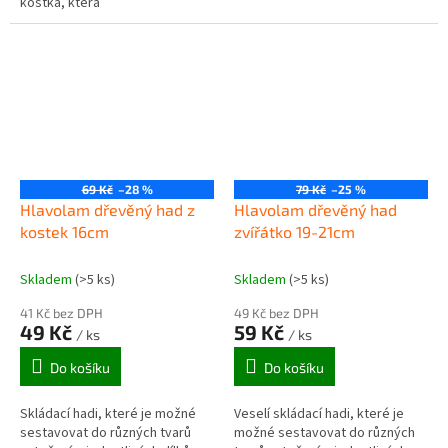
kostka, která
je zaměřena na pohodlné
otáčení jednotlivými vrstvami.
69 Kč
–28 %
79 Kč
–25 %
Hlavolam dřevěný had z
Hlavolam dřevěný had
kostek 16cm
zvířátko 19-21cm
Skladem
(>5 ks)
Skladem
(>5 ks)
41 Kč bez DPH
49 Kč bez DPH
49 Kč
59 Kč
/ ks
/ ks
Do košíku
Do košíku
Skládací hadi, které je možné
Veselí skládací hadi, které je
sestavovat do různých tvarů
možné sestavovat do různých