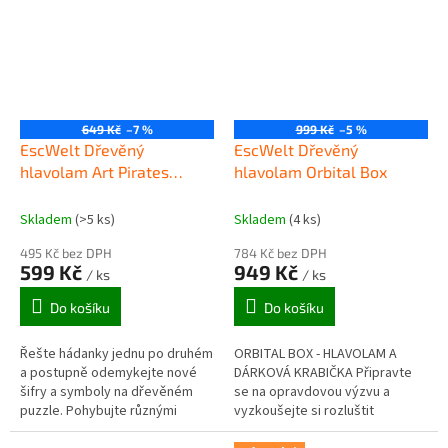
649 Kč
–7 %
999 Kč
–5 %
EscWelt Dřevěný
EscWelt Dřevěný
hlavolam Art Pirates
hlavolam Orbital Box
Treasure Box
Skladem
(>5 ks)
Skladem
(4 ks)
495 Kč bez DPH
784 Kč bez DPH
599 Kč
949 Kč
/ ks
/ ks
Do košíku
Do košíku
Řešte hádanky jednu po druhém
ORBITAL BOX - HLAVOLAM A
a postupně odemykejte nové
DÁRKOVÁ KRABIČKA Připravte
šifry a symboly na dřevěném
se na opravdovou výzvu a
puzzle. Pohybujte různými
vyzkoušejte si rozluštit
mechanismy, abyste se dostali
tajemství krabičky OrbitalBox.