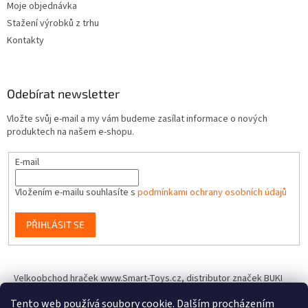
Moje objednávka
Stažení výrobků z trhu
Kontakty
Odebírat newsletter
Vložte svůj e-mail a my vám budeme zasílat informace o nových
produktech na našem e-shopu.
E-mail
Vložením e-mailu souhlasíte s
podmínkami ochrany osobních údajů
PŘIHLÁSIT SE
Velkoobchod hraček www.Smart-Toys.cz, distributor značek BUKI
France, Brainstorm Toys, Insect Lore, World Alive, T.A.O.S. a dalších
Tento web používá soubory cookie. Dalším procházením