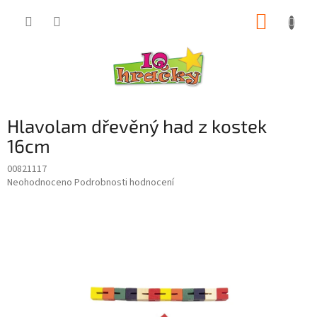
Přejít
NÁKUP
na
obsah
KOŠÍK
Hlavolam dřevěný had z kostek
16cm
00821117
Průměrné
Neohodnoceno
Podrobnosti hodnocení
hodnocení
produktu
je
0,0
z
5
hvězdiček.