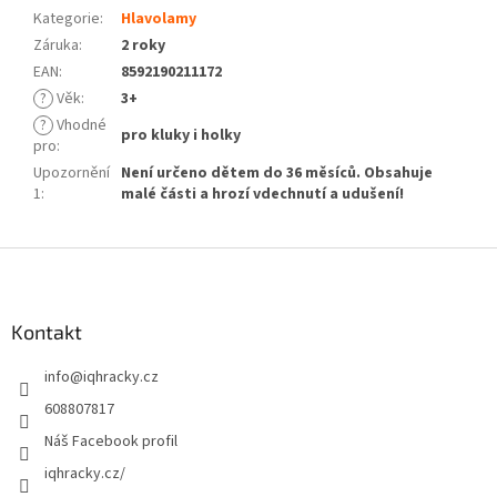
Kategorie
:
Hlavolamy
Záruka
:
2 roky
EAN
:
8592190211172
?
Věk
:
3+
?
Vhodné
pro kluky i holky
pro
:
Upozornění
Není určeno dětem do 36 měsíců. Obsahuje
1
:
malé části a hrozí vdechnutí a udušení!
Z
á
p
a
Kontakt
t
info
@
iqhracky.cz
í
608807817
Náš Facebook profil
iqhracky.cz/