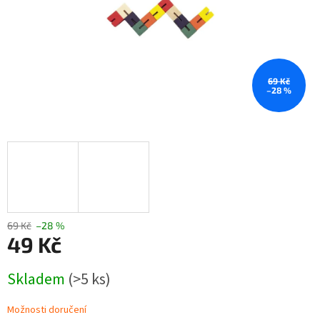
69 Kč
–28 %
69 Kč
–28 %
49 Kč
Měrná
Skladem
(>5 ks)
cena:
Možnosti doručení