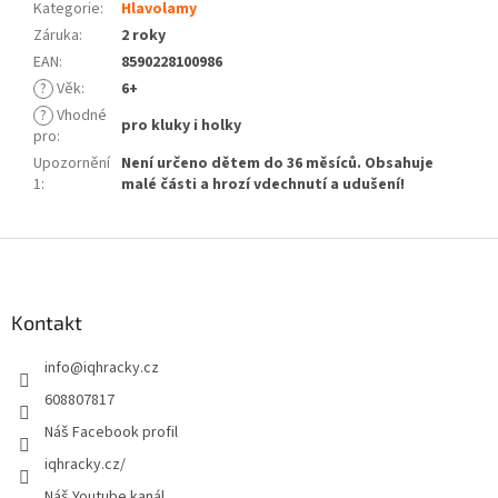
Kategorie
:
Hlavolamy
Záruka
:
2 roky
EAN
:
8590228100986
?
Věk
:
6+
?
Vhodné
pro kluky i holky
pro
:
Upozornění
Není určeno dětem do 36 měsíců. Obsahuje
1
:
malé části a hrozí vdechnutí a udušení!
Z
á
p
a
Kontakt
t
info
@
iqhracky.cz
í
608807817
Náš Facebook profil
iqhracky.cz/
Náš Youtube kanál