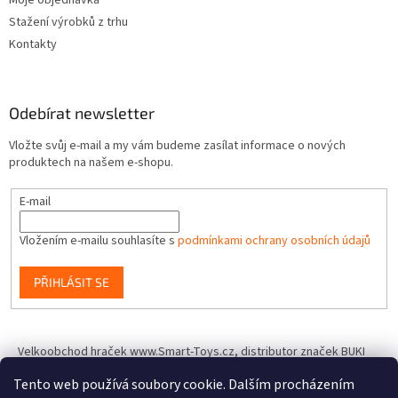
Moje objednávka
Stažení výrobků z trhu
Kontakty
Odebírat newsletter
Vložte svůj e-mail a my vám budeme zasílat informace o nových
produktech na našem e-shopu.
E-mail
Vložením e-mailu souhlasíte s
podmínkami ochrany osobních údajů
PŘIHLÁSIT SE
Velkoobchod hraček www.Smart-Toys.cz, distributor značek BUKI
France, Brainstorm Toys, Insect Lore, World Alive, T.A.O.S. a dalších
Tento web používá soubory cookie. Dalším procházením