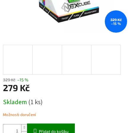
329 Kč
–15 %
329 Kč
–15 %
279 Kč
Měrná
Skladem
(1 ks)
cena:
Možnosti doručení
Přidat do košíku