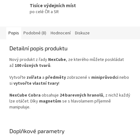
Tisíce výdejních míst
po celé ČR a SR
Popis
Podobné (8)
Hodnocení
Diskuze
Detailní popis produktu
Nový produkt z řady
NexCube
, ze kterého můžete poskládat
až
100 různých tvarů
.
Vytvořte
zvířata
a
předměty
zobrazené v
miniprůvodci
nebo
si
vytvořte vlastní tvary
!
NexCube Cobra
obsahuje
24 barevných hranolů
, z nichž každý
lze otáčet. Díky
magnetům
se s hlavolamem příjemně
manipuluje.
Doplňkové parametry