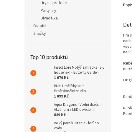
Hry na profese
Popi
Párty hry
Divadélka
Det
Ostatní
Značky
Hra 
nach
všech
nejv
Top 10 produktů
Rubi
Insect Lore Motýlí zahrádka (3-5
mech
housenek) - Butterfly Garden
1 079 Kč
Origi
BUKI Hrnčířský kruh
Profesionální studio
1 099 Kč
Rubik
Aqua Dragons - Vodní dráčci -
Rubik
Akvárium s LED osvětlením
Rubik
849 Kč
Velký parník Titanic - loď do
vody