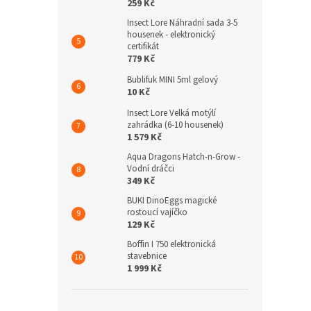
259 Kč
Insect Lore Náhradní sada 3-5
housenek - elektronický
certifikát
779 Kč
Bublifuk MINI 5ml gelový
10 Kč
Insect Lore Velká motýlí
zahrádka (6-10 housenek)
1 579 Kč
Aqua Dragons Hatch-n-Grow -
Vodní dráčci
349 Kč
BUKI DinoEggs magické
rostoucí vajíčko
129 Kč
Boffin I 750 elektronická
stavebnice
1 999 Kč