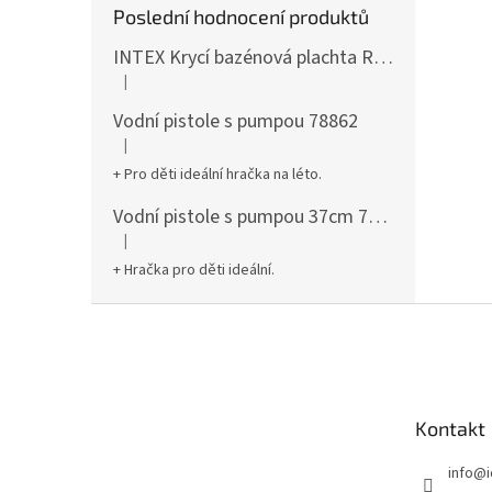
Poslední hodnocení produktů
INTEX Krycí bazénová plachta Round 305cm 28030
|
Hodnocení produktu je 5 z 5 hvězdiček.
Vodní pistole s pumpou 78862
|
Hodnocení produktu je 5 z 5 hvězdiček.
+ Pro děti ideální hračka na léto.
Vodní pistole s pumpou 37cm 78961
|
Hodnocení produktu je 5 z 5 hvězdiček.
+ Hračka pro děti ideální.
Z
á
p
a
t
Kontakt
í
info
@