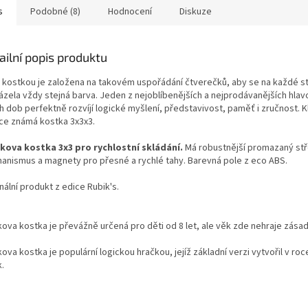
s
Podobné (8)
Hodnocení
Diskuze
ailní popis produktu
s kostkou je založena na takovém uspořádání čtverečků, aby se na každé s
ázela vždy stejná barva. Jeden z nejoblíbenějších a nejprodávanějších hla
 dob perfektně rozvíjí logické myšlení, představivost, paměť i zručnost. K
íce známá kostka 3x3x3.
kova kostka 3x3 pro rychlostní skládání.
Má robustnější promazaný st
anismus a magnety pro přesné a rychlé tahy. Barevná pole z eco ABS.
nální produkt z edice Rubik's.
ova kostka je převážně určená pro děti od 8 let, ale věk zde nehraje zásadn
ova kostka je populární logickou hračkou, jejíž základní verzi vytvořil v ro
.