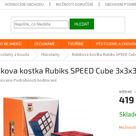
HODNOCENÍ OBCHODU
MOŽNOSTI DORUČENÍ
OBCHODNÍ PODMÍ
HLEDAT
O NEJMENŠÍ
ZKOUMÁME
TVOŘÍME
PĚSTUJEME A CHOVÁ
avolamy a kouzla
Hlavolamy
Rubikova kostka Rubiks SPEED Cub
ikova kostka Rubiks SPEED Cube 3x3x
né
noceno
Podrobnosti hodnocení
ní
u
499 Kč
419
Měrná
Skla
cena:
ek.
Možnosti