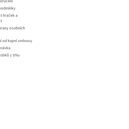
oručení
podmínky
t hraček a
st
hrany osobních
 od kupní smlouvy
dnávka
robků z trhu