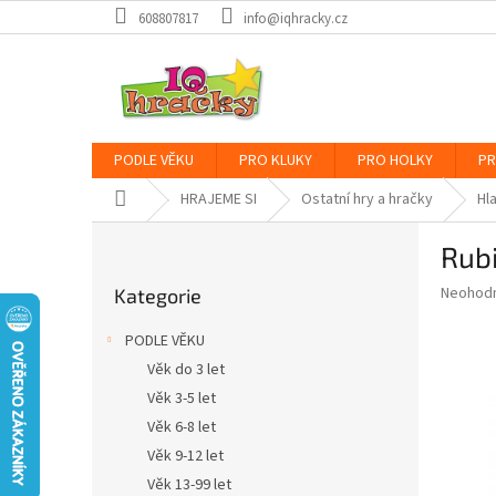
Přejít
608807817
info@iqhracky.cz
na
obsah
PODLE VĚKU
PRO KLUKY
PRO HOLKY
PR
Domů
HRAJEME SI
Ostatní hry a hračky
Hl
P
Rub
o
Přeskočit
s
Průměr
Neohod
Kategorie
kategorie
t
hodnoce
r
produkt
PODLE VĚKU
a
je
Věk do 3 let
0,0
n
z
Věk 3-5 let
n
5
í
Věk 6-8 let
hvězdič
p
Věk 9-12 let
a
Věk 13-99 let