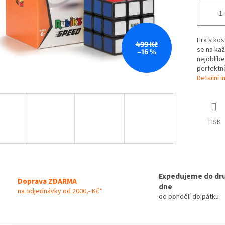
Hra s kos
499 Kč
se na kaž
–16 %
nejoblíbe
perfektně
Detailní 
TISK
Expedujeme do dr
Doprava ZDARMA
dne
na odjednávky od 2000,- Kč*
od pondělí do pátku