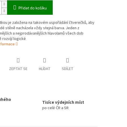
Přidat do košíku
tkou je založena na takovém uspořádání čtverečků, aby
dé stěně nacházela vždy stejná barva. Jeden z
nějších a nejprodávanějších hlavolamů všech dob
 rozvíjí logické
informace
ZEPTAT SE
HLÍDAT
SDÍLET
uhého
Tisíce výdejních míst
po celé ČR a SR