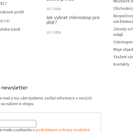
Možnosti d
7817
Obchodní 
15.7.2026
cebook profil
Bezpečnos
Jak vybrat mikroskop pro
ky.cz/
udržitelno
dítě?
Zásady oc
utube kanál
13.7.2026
údajů
Odstoupení
Moje obje
Stažení vý
Kontakty
 newsletter
 e-mail a my vám budeme zasílat informace o nových
 na našem e-shopu.
e-mailu souhlasíte s
podmínkami ochrany osobních