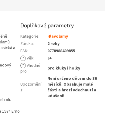
Doplňkové parametry
těně
Kategorie
:
Hlavolamy
volamů
Záruka
:
2 roky
lasická a
EAN
:
0778988409855
?
Věk
:
6+
ředový
?
Vhodné
pro kluky i holky
pro
:
Není určeno dětem do 36
Upozornění
měsíců. Obsahuje malé
1
:
části a hrozí vdechnutí a
udušení!
í roli.
ce 1974 Erno