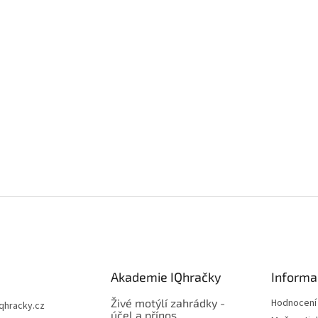
Akademie IQhračky
Informa
Živé motýlí zahrádky -
Hodnocení
iqhracky.cz
účel a přínos