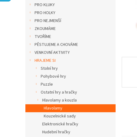
n
PRO KLUKY
e
PRO HOLKY
l
PRO NEJMENŠÍ
ZKOUMÁME
TVOŘÍME
PĚSTUJEME A CHOVÁME
VENKOVNÍ AKTIVITY
HRAJEME SI
Stolní hry
Pohybové hry
Puzzle
Ostatní hry a hračky
Hlavolamy a kouzla
Hlavolamy
Kouzelnické sady
Elektronické hračky
Hudební hračky