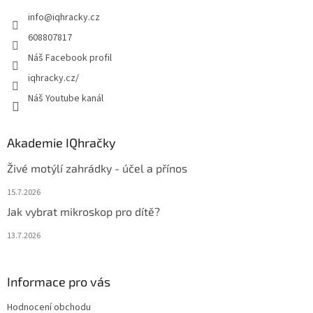
t
info
@
iqhracky.cz
í
608807817
Náš Facebook profil
iqhracky.cz/
Náš Youtube kanál
Akademie IQhračky
Živé motýlí zahrádky - účel a přínos
15.7.2026
Jak vybrat mikroskop pro dítě?
13.7.2026
Informace pro vás
Hodnocení obchodu