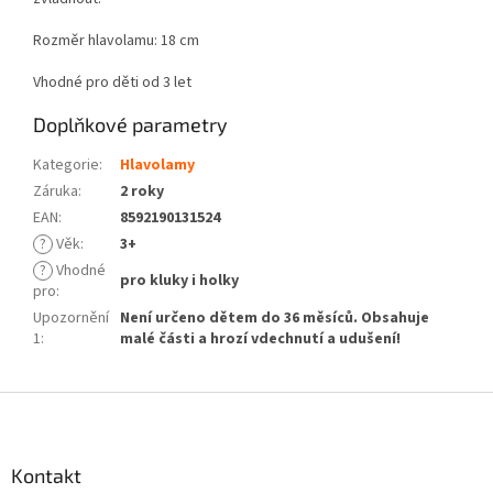
Rozměr hlavolamu: 18 cm
Vhodné pro děti od 3 let
Doplňkové parametry
Kategorie
:
Hlavolamy
Záruka
:
2 roky
EAN
:
8592190131524
?
Věk
:
3+
?
Vhodné
pro kluky i holky
pro
:
Upozornění
Není určeno dětem do 36 měsíců. Obsahuje
1
:
malé části a hrozí vdechnutí a udušení!
Z
á
p
a
Kontakt