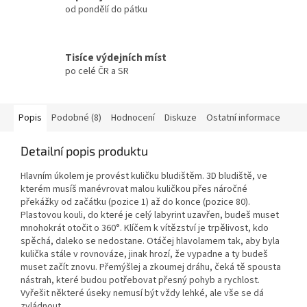
od pondělí do pátku
Tisíce výdejních míst
po celé ČR a SR
Popis
Podobné (8)
Hodnocení
Diskuze
Ostatní informace
Detailní popis produktu
Hlavním úkolem je provést kuličku bludištěm. 3D bludiště, ve
kterém musíš manévrovat malou kuličkou přes náročné
překážky od začátku (pozice 1) až do konce (pozice 80).
Plastovou kouli, do které je celý labyrint uzavřen, budeš muset
mnohokrát otočit o 360°. Klíčem k vítězství je trpělivost, kdo
spěchá, daleko se nedostane. Otáčej hlavolamem tak, aby byla
kulička stále v rovnováze, jinak hrozí, že vypadne a ty budeš
muset začít znovu. Přemýšlej a zkoumej dráhu, čeká tě spousta
nástrah, které budou potřebovat přesný pohyb a rychlost.
Vyřešit některé úseky nemusí být vždy lehké, ale vše se dá
zvládnout.