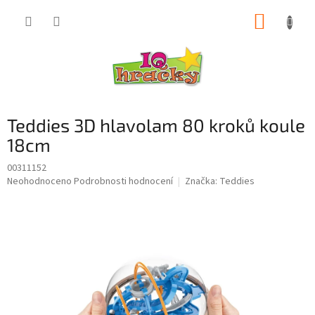
Přejít
NÁKUP
na
obsah
KOŠÍK
Teddies 3D hlavolam 80 kroků koule
18cm
00311152
Průměrné
Neohodnoceno
Podrobnosti hodnocení
Značka:
Teddies
hodnocení
produktu
je
0,0
z
5
hvězdiček.