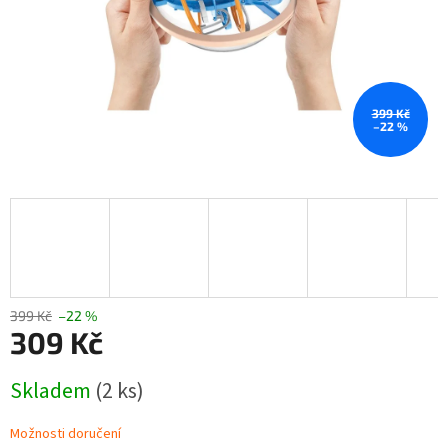
399 Kč
–22 %
399 Kč
–22 %
309 Kč
Měrná
Skladem
(2 ks)
cena:
Možnosti doručení