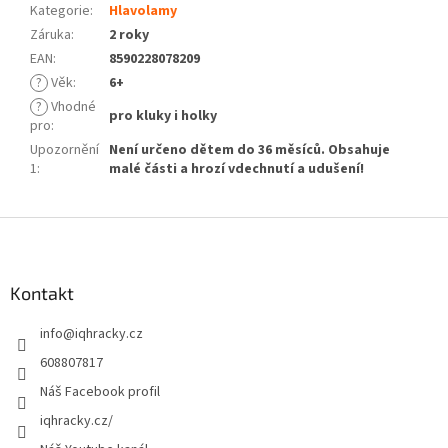
Kategorie
:
Hlavolamy
Záruka
:
2 roky
EAN
:
8590228078209
?
Věk
:
6+
?
Vhodné
pro kluky i holky
pro
:
Upozornění
Není určeno dětem do 36 měsíců. Obsahuje
1
:
malé části a hrozí vdechnutí a udušení!
Z
á
p
a
Kontakt
t
info
@
iqhracky.cz
í
608807817
Náš Facebook profil
iqhracky.cz/