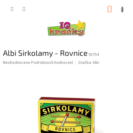
Přejít
NÁKUP
na
obsah
KOŠÍK
Albi Sirkolamy - Rovnice
93754
Průměrné
Neohodnoceno
Podrobnosti hodnocení
Značka:
Albi
hodnocení
produktu
je
0,0
z
5
hvězdiček.