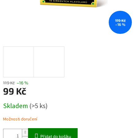
119 Kč
–16 %
119 Kč
–16 %
99 Kč
Měrná
Skladem
(>5 ks)
cena:
Možnosti doručení
Přidat do košíku