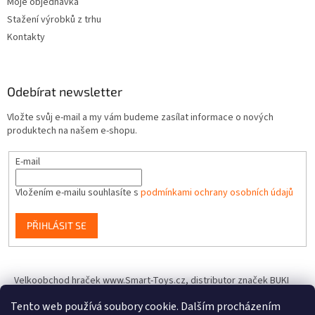
Moje objednávka
Stažení výrobků z trhu
Kontakty
Odebírat newsletter
Vložte svůj e-mail a my vám budeme zasílat informace o nových
produktech na našem e-shopu.
E-mail
Vložením e-mailu souhlasíte s
podmínkami ochrany osobních údajů
PŘIHLÁSIT SE
Velkoobchod hraček www.Smart-Toys.cz, distributor značek BUKI
France, Brainstorm Toys, Insect Lore, World Alive, T.A.O.S. a dalších
Tento web používá soubory cookie. Dalším procházením