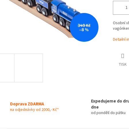
Osobní v
349 Kč
vagónke
–8 %
Detailní 
TISK
Expedujeme do dr
Doprava ZDARMA
dne
na odjednávky od 2000,- Kč*
od pondělí do pátku