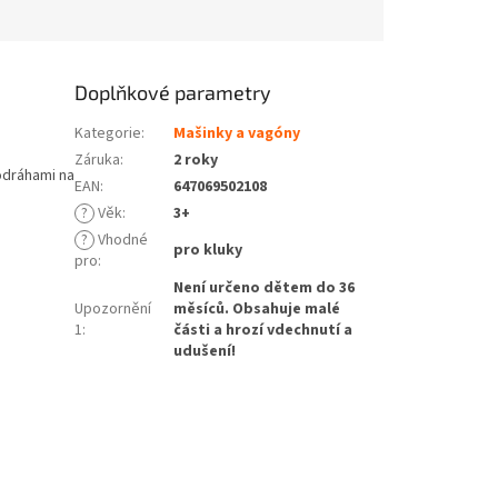
Doplňkové parametry
Kategorie
:
Mašinky a vagóny
Záruka
:
2 roky
odráhami na
EAN
:
647069502108
?
Věk
:
3+
?
Vhodné
pro kluky
pro
:
Není určeno dětem do 36
Upozornění
měsíců. Obsahuje malé
1
:
části a hrozí vdechnutí a
udušení!