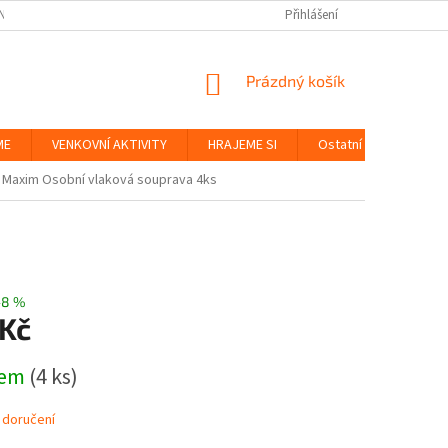
NKY
BEZPEČNOST HRAČEK A UDRŽITELNOST
Přihlášení
ZÁSADY OCHRANY OS
NÁKUPNÍ
Prázdný košík
KOŠÍK
ME
VENKOVNÍ AKTIVITY
HRAJEME SI
Ostatní
Značky
Maxim Osobní vlaková souprava 4ks
–8 %
 Kč
dem
(4 ks)
 doručení