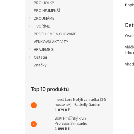
PRO HOLKY
Popi
PRO NEJMENŠÍ
ZKOUMÁME
Det
TVOŘÍME
PĚSTUJEME A CHOVÁME
Osob
VENKOVNÍ AKTIVITY
Vláč
HRAJEME SI
trhu 
Ostatní
Vhodn
Značky
Top 10 produktů
Insect Lore Motýlí zahrádka (3-5
housenek) - Butterfly Garden
1 079 Kč
BUKI Hrnčířský kruh
Profesionální studio
1 099 Kč