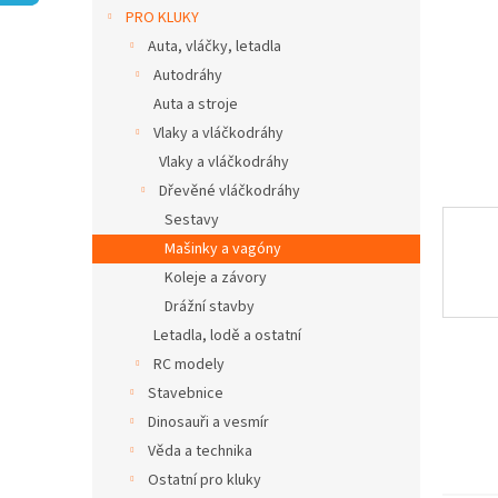
n
PRO KLUKY
e
Auta, vláčky, letadla
l
Autodráhy
Auta a stroje
Vlaky a vláčkodráhy
Vlaky a vláčkodráhy
Dřevěné vláčkodráhy
Sestavy
Mašinky a vagóny
Koleje a závory
Drážní stavby
Letadla, lodě a ostatní
RC modely
Stavebnice
Dinosauři a vesmír
Věda a technika
Ostatní pro kluky