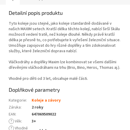
Detailní popis produktu
Tyto koleje jsou stejné, jako koleje standardně dodávané v
našich MAXIM setech. Kratší délka těchto kolejí, nabízí širší škálu
možností vedení tratě, než koleje dlouhé. Někdy právě kratší
délka je přesně to, co potřebujete k vyřešení železniční situace.
Umožňuje zapojovat do hry různé doplňky a tím zdokonalovat
služby, které železniční doprava nabízí.
Vláčkodráhy a doplňky Maxim lze kombinovat se všemi dalšími
dřevěnými vláčkodráhami na trhu (Brio, Bino, Heros, Thomas aj.).
Vhodné pro děti od 3 let, obsahuje malé části.
Doplňkové parametry
Kategorie
:
Koleje a závory
Záruka
:
2 roky
EAN
:
647069509022
?
Věk
:
3+
?
Vhodné