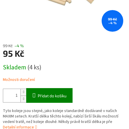
99 Kč
–4 %
99 Kč
–4 %
95 Kč
Měrná
Skladem
(4 ks)
cena:
Možnosti doručení
Přidat do košíku
Tyto koleje jsou stejné, jako koleje standardně dodávané v našich
MAXIM setech. Kratší délka těchto kolejí, nabízí širší škálu možností
vedení tratě, než koleje dlouhé. Někdy právě kratší délka je pře
Detailní informace