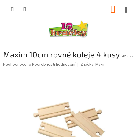
Přejít
NÁKUP
na
obsah
KOŠÍK
Maxim 10cm rovné koleje 4 kusy
509022
Průměrné
Neohodnoceno
Podrobnosti hodnocení
Značka:
Maxim
hodnocení
produktu
je
0,0
z
5
hvězdiček.