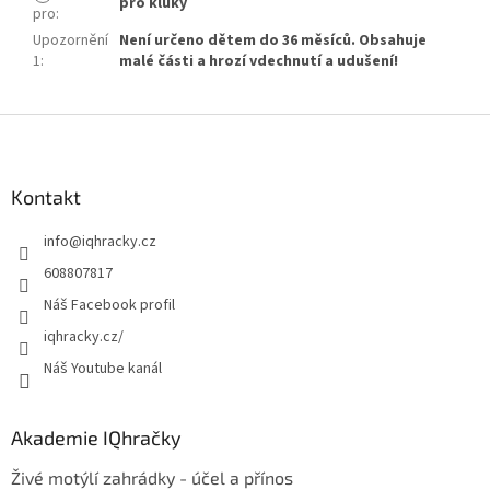
pro kluky
pro
:
Upozornění
Není určeno dětem do 36 měsíců. Obsahuje
1
:
malé části a hrozí vdechnutí a udušení!
Z
á
p
a
Kontakt
t
info
@
iqhracky.cz
í
608807817
Náš Facebook profil
iqhracky.cz/
Náš Youtube kanál
Akademie IQhračky
Živé motýlí zahrádky - účel a přínos