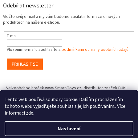
Odebírat newsletter
Vložte svůj e-mail a my vám budeme zasílat informace o nových
produktech na našem e-shopu.
E-mail
Vložením e-mailu souhlasíte s
podmínkami ochrany osobních údajů
PŘIHLÁSIT SE
Velkoobchod hraček www.Smart-Toys.cz, distributor značek BUKI
France, Brainstorm Toys, Insect Lore, World Alive, T.A.O.S. a dalších
Tento web používá soubory cookie. Dalším procházením
tohoto webu vyjadřujete souhlas s jejich používáním.. Více
informací
zde
.
Vytvořil Shoptet
Nastavení