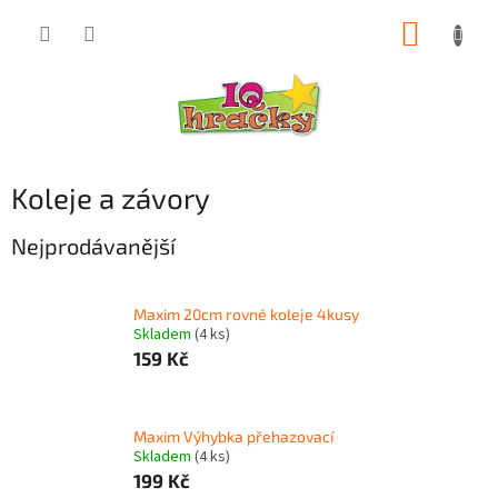
Přejít
NÁKUP
na
obsah
KOŠÍK
Koleje a závory
Nejprodávanější
Maxim 20cm rovné koleje 4kusy
Skladem
(4 ks)
159 Kč
Maxim Výhybka přehazovací
Skladem
(4 ks)
199 Kč