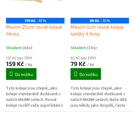
179 Kč
–11 %
89 Kč
–11 %
Maxim 20cm rovné koleje
Maxim 5cm rovné koleje
4kusy
spojky 4 kusy
Skladem
(4 ks)
Skladem
(3 ks)
131 Kč bez DPH
65 Kč bez DPH
159 Kč
79 Kč
/ ks
/ ks
Do košíku
Do košíku
Tyto koleje jsou stejné, jako
Tyto koleje jsou stejné, jako
koleje standardně dodávané v
koleje standardně dodávané v
našich MAXIM setech. Rovné
našich MAXIM setech. Naše děti
koleje rozšíří vaše uspořádání v
jsou někdy jako dospělí, často
jakémkoliv směru. Dají se použít
se setkáte s tím, že na obou
i jako slepé koleje na...
koncích dráhy vyjde stejný...