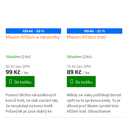
139 Kč
–28 %
119 Kč
–25 %
Maxim Křížení a nárazníky
Maxim Křížení tratí
Skladem
(2 ks)
Skladem
(2 ks)
82 Kč bez DPH
74 Kč bez DPH
99 Kč
89 Kč
/ ks
/ ks
Do košíku
Do košíku
Pomocí těchto nárazníkových
Někdy se vlaky potřebují dostat
konců tratí, se vlak zastaví tak,
zpět na tu správnou kolej. To je
že nevykolejí na konci tratě.
důvod proč Maxim vyrobil toto
Průsečník je zase dobrý ke
křížení tratí. Oboustranné
křížení tratí, když nechcete
křížení se připojuje ke dvěma
použít most. Mladí inženýři...
paralelním kusům dráhy,...