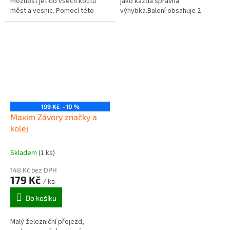
možnost jet do všech koutů
jako každá správná
měst a vesnic. Pomocí této
výhybka.Balení obsahuje 2
výhybky mohou všechny druhy
kusyVláčkodráhy a doplňky
vlaků odbočit nebo zůstat na
Maxim lze kombinovat se všemi
přímé koleji...
dalšími dřevěnými...
199 Kč
–10 %
Maxim Závory značky a
kolej
Skladem
(1 ks)
148 Kč bez DPH
179 Kč
/ ks
Do košíku
Malý železniční přejezd,