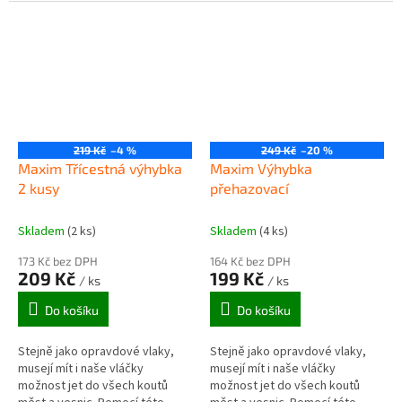
navedly mašinku trasou přes
naznačuje, je ve tvaru T. Lehce jí
park a zpátky. Doporučujeme...
připojíte ke kolejím všech...
219 Kč
–4 %
249 Kč
–20 %
Maxim Třícestná výhybka
Maxim Výhybka
2 kusy
přehazovací
Skladem
(2 ks)
Skladem
(4 ks)
173 Kč bez DPH
164 Kč bez DPH
209 Kč
199 Kč
/ ks
/ ks
Do košíku
Do košíku
Stejně jako opravdové vlaky,
Stejně jako opravdové vlaky,
musejí mít i naše vláčky
musejí mít i naše vláčky
možnost jet do všech koutů
možnost jet do všech koutů