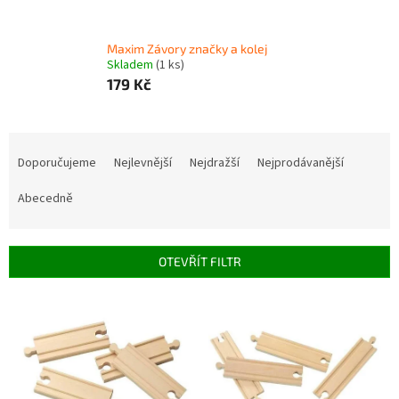
Maxim Závory značky a kolej
Skladem
(1 ks)
179 Kč
Ř
a
Doporučujeme
Nejlevnější
Nejdražší
Nejprodávanější
z
e
Abecedně
n
í
p
OTEVŘÍT FILTR
r
o
V
d
ý
u
p
k
i
t
s
ů