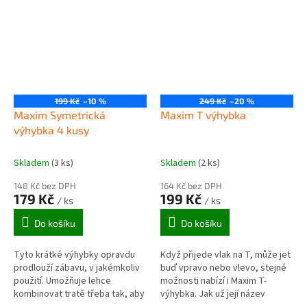
uspořádání....
199 Kč
–10 %
249 Kč
–20 %
Maxim Symetrická
Maxim T výhybka
výhybka 4 kusy
Skladem
(3 ks)
Skladem
(2 ks)
148 Kč bez DPH
164 Kč bez DPH
179 Kč
199 Kč
/ ks
/ ks
Do košíku
Do košíku
Tyto krátké výhybky opravdu
Když přijede vlak na T, může jet
prodlouží zábavu, v jakémkoliv
buď vpravo nebo vlevo, stejné
použití. Umožňuje lehce
možnosti nabízí i Maxim T-
kombinovat tratě třeba tak, aby
výhybka. Jak už její název