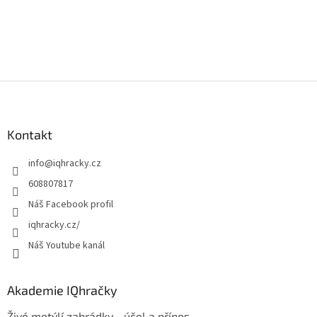
Z
á
p
a
Kontakt
t
info
@
iqhracky.cz
í
608807817
Náš Facebook profil
iqhracky.cz/
Náš Youtube kanál
Akademie IQhračky
Živé motýlí zahrádky - účel a přínos