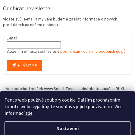
Odebírat newsletter
Vložte svůj e-mail a my vám budeme zasílat informace o nových
produktech na našem e-shopu.
E-mail
Vložením e-mailu souhlasíte s
podmínkami ochrany osobních údajů
PŘIHLÁSIT SE
Velkoobchod hraček www.Smart-Toys.cz, distributor značek BUKI
France, Brainstorm Toys, Insect Lore, World Alive, T.A.O.S. a dalších
Tento web používá soubory cookie. Dalším procházením
tohoto webu vyjadřujete souhlas s jejich používáním.. Více
informací
zde
.
Vytvořil Shoptet
Nastavení