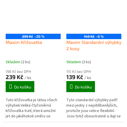
299 Kč
–20 %
149 Kč
–6 %
Maxim Křižovatka
Maxim Standardní výhybky
2 kusy
Skladem
(2 ks)
Skladem
(3 ks)
198 Kč bez DPH
115 Kč bez DPH
239 Kč
139 Kč
/ ks
/ ks
Do košíku
Do košíku
Tato křižovatka je tátou všech
Tyto standardní výhybky patří
výhybek.Veliká čtyřsměrná
mezi jedny z nejoblíbenějších,
křižovatka tratí, která umožní
protože jsou velice flexibilní.
jet do jakéhokoli směru se
Jsou totiž oboustranné a dají se
mašince bude chtít, to
použít k vybočení do obou
umožňuje nekonečné možnosti
stran. Vzhledem k tomu,...