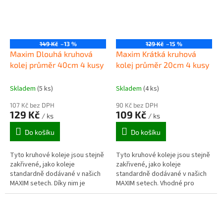
149 Kč
–13 %
129 Kč
–15 %
Maxim Dlouhá kruhová
Maxim Krátká kruhová
kolej průměr 40cm 4 kusy
kolej průměr 20cm 4 kusy
Skladem
(5 ks)
Skladem
(4 ks)
107 Kč bez DPH
90 Kč bez DPH
129 Kč
109 Kč
/ ks
/ ks
Do košíku
Do košíku
Tyto kruhové koleje jsou stejně
Tyto kruhové koleje jsou stejně
zakřivené, jako koleje
zakřivené, jako koleje
standardně dodávané v našich
standardně dodávané v našich
MAXIM setech. Díky nim je
MAXIM setech. Vhodné pro
možné utvořit kruh o průměru
přesnější křivky tratě, umožňuje
40cm. Vlastně lze vláčky posílat
širší škálu kombinací vedení
zpět...
tratě...