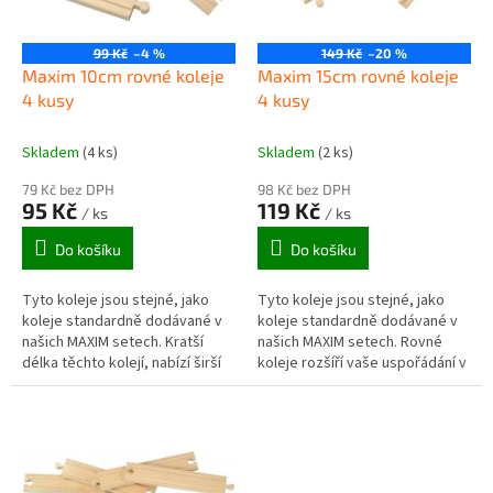
p
r
o
99 Kč
–4 %
149 Kč
–20 %
d
Maxim 10cm rovné koleje
Maxim 15cm rovné koleje
u
4 kusy
4 kusy
k
t
Skladem
(4 ks)
Skladem
(2 ks)
ů
79 Kč bez DPH
98 Kč bez DPH
95 Kč
119 Kč
/ ks
/ ks
Do košíku
Do košíku
Tyto koleje jsou stejné, jako
Tyto koleje jsou stejné, jako
koleje standardně dodávané v
koleje standardně dodávané v
našich MAXIM setech. Kratší
našich MAXIM setech. Rovné
délka těchto kolejí, nabízí širší
koleje rozšíří vaše uspořádání v
škálu možností vedení tratě,
jakémkoliv směru. Dají se použít
než koleje dlouhé. Někdy...
i jako slepé koleje na...