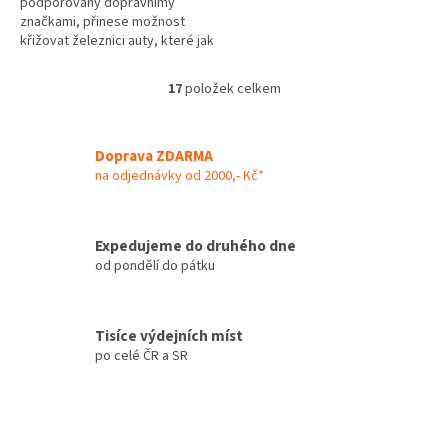
podporovaný dopravnímy
značkami, přinese možnost
křižovat železnici auty, které jak
je známo do kolejiště vjíždějí s
velkou opatrností. Díky
17
položek celkem
O
pohyblivým...
v
l
á
Doprava ZDARMA
d
na odjednávky od 2000,- Kč*
a
c
í
Expedujeme do druhého dne
p
od pondělí do pátku
r
v
k
y
Tisíce výdejních míst
v
po celé ČR a SR
ý
p
i
s
u