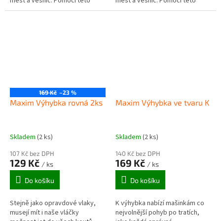
měst a vesnic. Pomocí této
měst a vesnic. Pomocí této
výhybky mohou všechny druhy
výhybky mohou všechny druhy
vlaků jet doleva, doprava, nebo
vlaků odbočit nebo zůstat na
zůstat na...
přímé koleji...
169 Kč
–23 %
Maxim Výhybka rovná 2ks
Maxim Výhybka ve tvaru K
Skladem
(2 ks)
Skladem
(2 ks)
107 Kč bez DPH
140 Kč bez DPH
129 Kč
169 Kč
/ ks
/ ks
Do košíku
Do košíku
Stejně jako opravdové vlaky,
K výhybka nabízí mašinkám co
musejí mít i naše vláčky
nejvolnější pohyb po tratích,