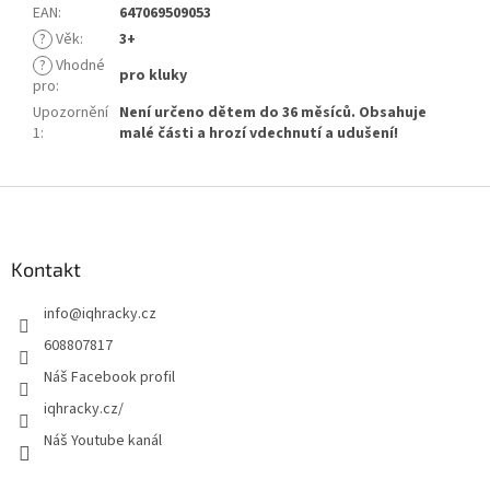
EAN
:
647069509053
?
Věk
:
3+
?
Vhodné
pro kluky
pro
:
Upozornění
Není určeno dětem do 36 měsíců. Obsahuje
1
:
malé části a hrozí vdechnutí a udušení!
Z
á
p
a
Kontakt
t
info
@
iqhracky.cz
í
608807817
Náš Facebook profil
iqhracky.cz/
Náš Youtube kanál