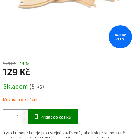
149 Kč
–13 %
149 Kč
–13 %
129 Kč
Měrná
Skladem
(5 ks)
cena:
Možnosti doručení
Přidat do košíku
Tyto kruhové koleje jsou stejně zakřivené, jako koleje standardně