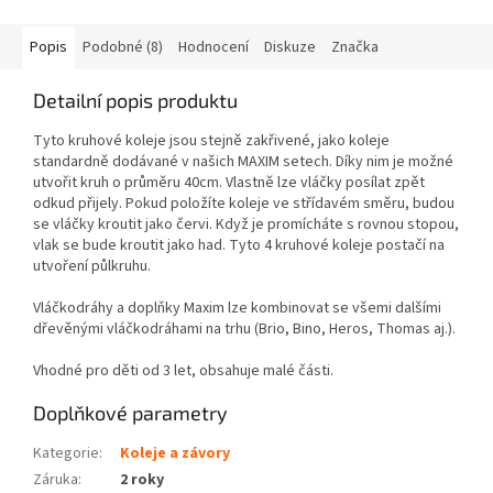
Popis
Podobné (8)
Hodnocení
Diskuze
Značka
Detailní popis produktu
Tyto kruhové koleje jsou stejně zakřivené, jako koleje
standardně dodávané v našich MAXIM setech. Díky nim je možné
utvořit kruh o průměru 40cm. Vlastně lze vláčky posílat zpět
odkud přijely. Pokud položíte koleje ve střídavém směru, budou
se vláčky kroutit jako červi. Když je promícháte s rovnou stopou,
vlak se bude kroutit jako had. Tyto 4 kruhové koleje postačí na
utvoření půlkruhu.
Vláčkodráhy a doplňky Maxim lze kombinovat se všemi dalšími
dřevěnými vláčkodráhami na trhu (Brio, Bino, Heros, Thomas aj.).
Vhodné pro děti od 3 let, obsahuje malé části.
Doplňkové parametry
Kategorie
:
Koleje a závory
Záruka
:
2 roky