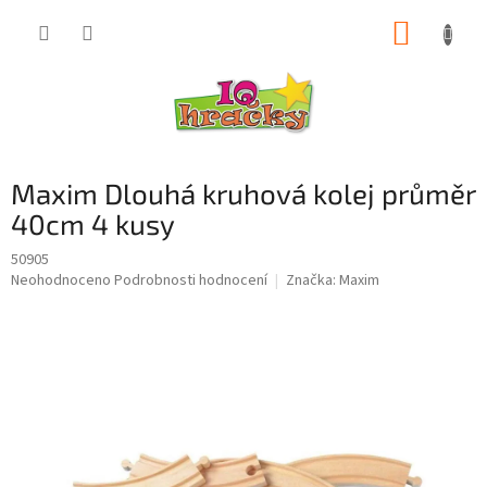
Přejít
NÁKUP
na
obsah
KOŠÍK
Maxim Dlouhá kruhová kolej průměr
40cm 4 kusy
50905
Průměrné
Neohodnoceno
Podrobnosti hodnocení
Značka:
Maxim
hodnocení
produktu
je
0,0
z
5
hvězdiček.