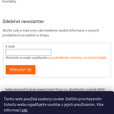
Kontakty
Odebírat newsletter
Vložte svůj e-mail a my vám budeme zasílat informace o nových
produktech na našem e-shopu.
E-mail
Vložením e-mailu souhlasíte s
podmínkami ochrany osobních údajů
PŘIHLÁSIT SE
Velkoobchod hraček www.Smart-Toys.cz, distributor značek BUKI
France, Brainstorm Toys, Insect Lore, World Alive, T.A.O.S. a dalších
Tento web používá soubory cookie. Dalším procházením
tohoto webu vyjadřujete souhlas s jejich používáním.. Více
informací
zde
.