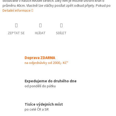
dodávané v našich MAXIM setech. Díky nim je možné utvořit kruh o
průměru 40cm. Vlastně lze vláčky posílat zpět odkud přijely. Pokud po
Detailní informace
ZEPTAT SE
HLÍDAT
SDÍLET
Doprava ZDARMA
na odjednávky od 2000,- Kč*
Expedujeme do druhého dne
od pondělí do pátku
Tisíce výdejních míst
po celé ČR a SR