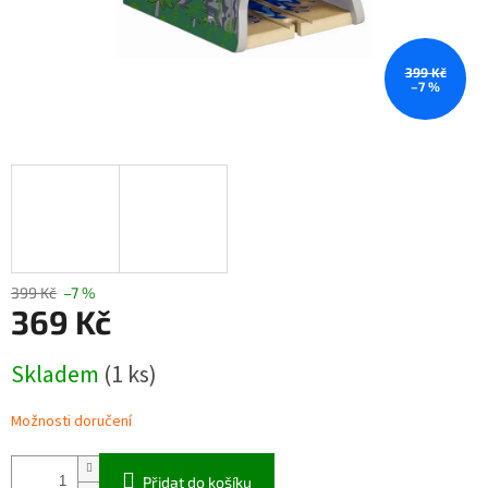
399 Kč
–7 %
399 Kč
–7 %
369 Kč
Měrná
Skladem
(1 ks)
cena:
Možnosti doručení
Přidat do košíku