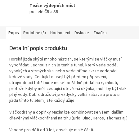
Tisíce výdejních míst
po celé ČR a SR
Popis
Podobné (8)
Hodnocení
Diskuze
Značka
Detailní popis produktu
Horská jízda skýtá mnoho nástrah, se kterými se vláčky musí
vypořádat. Jednou z nich je tenhle tunel, který vede podél
vysokých a strmých skal nebo vede přímo skrze vodopád
ledové vody. Cestující musejí být předem připraveni,
strojvedoucí totiž bude muset pořádně přidat na rychlosti,
protože kdyby měli cestující otevřená okýnka, mohl by být vlak
plný vody. Dobrodružství je vždycky velká zábava a proto si
jízdu tímto tulelem jistě každý užije.
Vláčkodráhy a doplňky Maxim lze kombinovat se všemi dalšími
dřevěnými vláčkodráhami na trhu (Brio, Bino, Heros, Thomas aj.).
Vhodné pro děti od 3 let, obsahuje malé části.