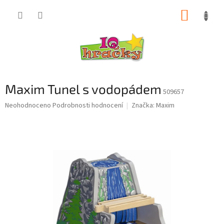
Přejít
NÁKUP
na
obsah
KOŠÍK
Maxim Tunel s vodopádem
509657
Průměrné
Neohodnoceno
Podrobnosti hodnocení
Značka:
Maxim
hodnocení
produktu
je
0,0
z
5
hvězdiček.