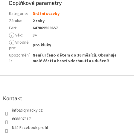
Doplňkové parametry
Kategorie
:
Drážní stavby
Záruka
:
2 roky
EAN
:
647069509657
?
Věk
:
3+
?
Vhodné
pro kluky
pro
:
Upozornění
Není určeno dětem do 36 měsíců. Obsahuje
1
:
malé části a hrozí vdechnutí a udušení!
Z
á
p
a
Kontakt
t
info
@
iqhracky.cz
í
608807817
Náš Facebook profil