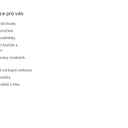
ce pro vás
 obchodu
oručení
podmínky
t hraček a
st
hrany osobních
 od kupní smlouvy
dnávka
robků z trhu