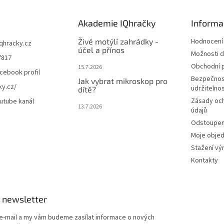
Akademie IQhračky
Informa
Živé motýlí zahrádky -
Hodnocení
iqhracky.cz
účel a přínos
Možnosti d
7817
Obchodní 
15.7.2026
cebook profil
Bezpečnos
Jak vybrat mikroskop pro
ky.cz/
udržitelno
dítě?
Zásady oc
utube kanál
13.7.2026
údajů
Odstoupení
Moje obje
Stažení vý
Kontakty
 newsletter
 e-mail a my vám budeme zasílat informace o nových