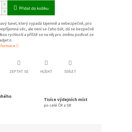
Přidat do košíku
mavý tunel, který vypadá tajemně a nebezpečně, pro
epříjemná věc, ale není se čeho bát, dá se bezpečně
lkou rychlostí a příště se na něj pro změnu podívat ze
adjet n
informace
ZEPTAT SE
HLÍDAT
SDÍLET
uhého
Tisíce výdejních míst
po celé ČR a SR