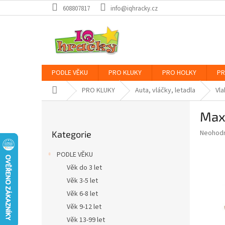
Přejít
608807817
info@iqhracky.cz
na
obsah
PODLE VĚKU
PRO KLUKY
PRO HOLKY
PR
Domů
PRO KLUKY
Auta, vláčky, letadla
Vla
P
Max
o
Přeskočit
s
Průměr
Neohod
Kategorie
kategorie
t
hodnoce
r
produkt
PODLE VĚKU
a
je
Věk do 3 let
0,0
n
z
Věk 3-5 let
n
5
í
Věk 6-8 let
hvězdič
p
Věk 9-12 let
a
Věk 13-99 let