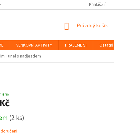
NKY
BEZPEČNOST HRAČEK A UDRŽITELNOST
Přihlášení
ZÁSADY OCHRANY OS
NÁKUPNÍ
Prázdný košík
KOŠÍK
ME
VENKOVNÍ AKTIVITY
HRAJEME SI
Ostatní
Značky
im Tunel s nadjezdem
13 %
 Kč
dem
(2 ks)
 doručení