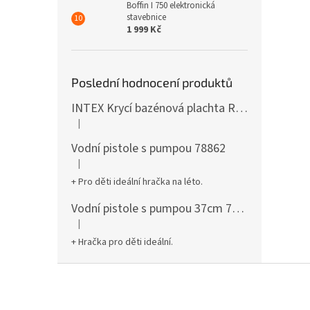
Boffin I 750 elektronická
stavebnice
1 999 Kč
Poslední hodnocení produktů
INTEX Krycí bazénová plachta Round 305cm 28030
|
Hodnocení produktu je 5 z 5 hvězdiček.
Vodní pistole s pumpou 78862
|
Hodnocení produktu je 5 z 5 hvězdiček.
+ Pro děti ideální hračka na léto.
Vodní pistole s pumpou 37cm 78961
|
Hodnocení produktu je 5 z 5 hvězdiček.
+ Hračka pro děti ideální.
Z
á
p