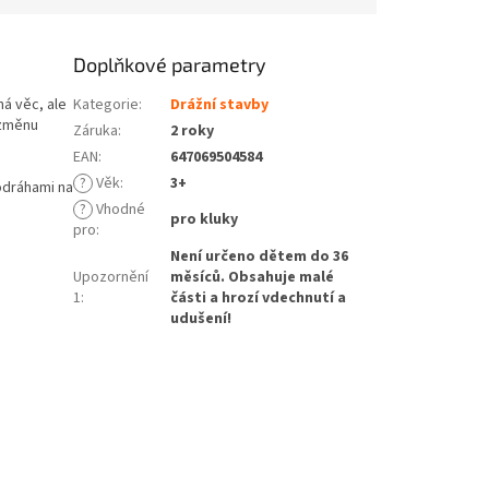
Doplňkové parametry
á věc, ale
Kategorie
:
Drážní stavby
 změnu
Záruka
:
2 roky
EAN
:
647069504584
?
Věk
:
3+
odráhami na
?
Vhodné
pro kluky
pro
:
Není určeno dětem do 36
Upozornění
měsíců. Obsahuje malé
1
:
části a hrozí vdechnutí a
udušení!