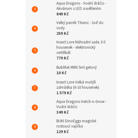
Aqua Dragons - Vodní dráčci -
Akvárium s LED osvětlením
849 Kč
Velký parník Titanic - loď do
vody
259 Kč
Insect Lore Náhradní sada 3-5
housenek - elektronický
certifikát
779 Kč
Bublifuk MINI 5ml gelový
10 Kč
Insect Lore Velká motýlí
zahrádka (6-10 housenek)
1 579 Kč
Aqua Dragons Hatch-n-Grow -
Vodní dráčci
349 Kč
BUKI DinoEggs magické
rostoucí vajíčko
129 Kč