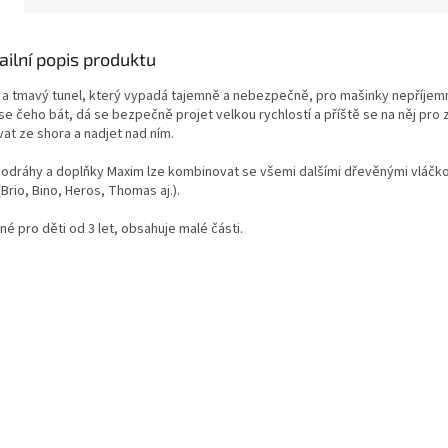
ailní popis produktu
 a tmavý tunel, který vypadá tajemně a nebezpečně, pro mašinky nepříjemn
 se čeho bát, dá se bezpečně projet velkou rychlostí a příště se na něj pro
at ze shora a nadjet nad ním.
kodráhy a doplňky Maxim lze kombinovat se všemi dalšími dřevěnými vláčk
(Brio, Bino, Heros, Thomas aj.).
é pro děti od 3 let, obsahuje malé části.