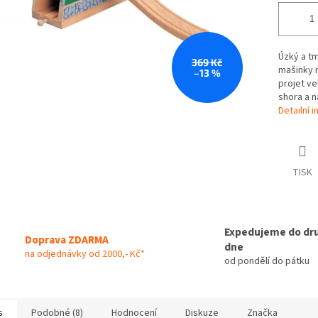
Úzký a t
369 Kč
mašinky n
–13 %
projet ve
shora a n
Detailní 
TISK
Expedujeme do dr
Doprava ZDARMA
dne
na odjednávky od 2000,- Kč*
od pondělí do pátku
s
Podobné (8)
Hodnocení
Diskuze
Značka