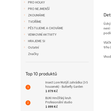
PRO HOLKY
PRO NEJMENŠÍ
Det
ZKOUMÁME
TVOŘÍME
Úzký
PĚSTUJEME A CHOVÁME
není
podív
VENKOVNÍ AKTIVITY
HRAJEME SI
Vláč
trhu 
Ostatní
Značky
Vhodn
Top 10 produktů
Insect Lore Motýlí zahrádka (3-5
housenek) - Butterfly Garden
1 079 Kč
BUKI Hrnčířský kruh
Profesionální studio
1 099 Kč