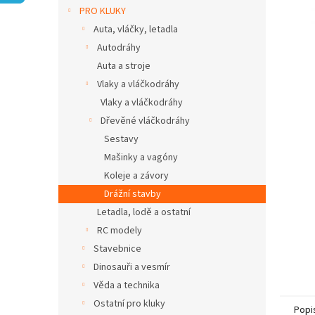
n
PRO KLUKY
e
Auta, vláčky, letadla
l
Autodráhy
Auta a stroje
Vlaky a vláčkodráhy
Vlaky a vláčkodráhy
Dřevěné vláčkodráhy
Sestavy
Mašinky a vagóny
Koleje a závory
Drážní stavby
Letadla, lodě a ostatní
RC modely
Stavebnice
Dinosauři a vesmír
Věda a technika
Ostatní pro kluky
Popi