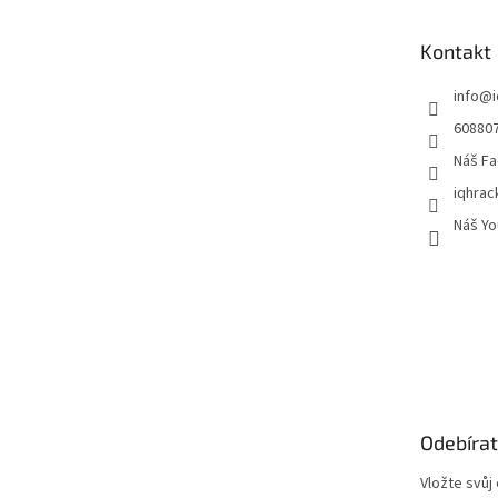
a
t
Kontakt
í
info
@
60880
Náš Fa
iqhrac
Náš Yo
Odebírat
Vložte svůj