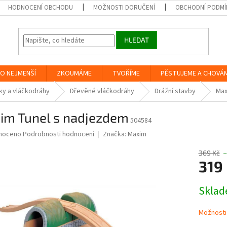
HODNOCENÍ OBCHODU
MOŽNOSTI DORUČENÍ
OBCHODNÍ PODMÍ
HLEDAT
O NEJMENŠÍ
ZKOUMÁME
TVOŘÍME
PĚSTUJEME A CHOVÁ
ky a vláčkodráhy
Dřevěné vláčkodráhy
Drážní stavby
Max
im Tunel s nadjezdem
504584
né
noceno
Podrobnosti hodnocení
Značka:
Maxim
ní
u
369 Kč
–
319
Měrná
Skla
cena:
ek.
Možnosti