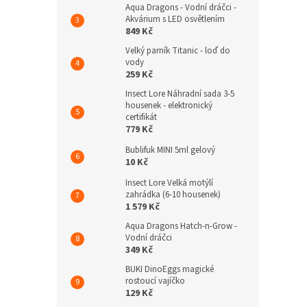
Aqua Dragons - Vodní dráčci -
Akvárium s LED osvětlením
849 Kč
Velký parník Titanic - loď do
vody
259 Kč
Insect Lore Náhradní sada 3-5
housenek - elektronický
certifikát
779 Kč
Bublifuk MINI 5ml gelový
10 Kč
Insect Lore Velká motýlí
zahrádka (6-10 housenek)
1 579 Kč
Aqua Dragons Hatch-n-Grow -
Vodní dráčci
349 Kč
BUKI DinoEggs magické
rostoucí vajíčko
129 Kč