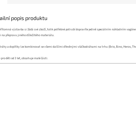
ailní popis produktu
řítomná výstavba si žádá své zboží, tolik potřebné potrubí dopravíte jedině speciálním nákladním vagóne
i na přepravu jiného důležitého materiálu.
dráhy a doplňky lze kombinovat se všemi dalšími dřevěnými vláčkodráhami na trhu (Brio, Bino, Heros, Tho
pro děti od 3 let, obsahuje malé části.