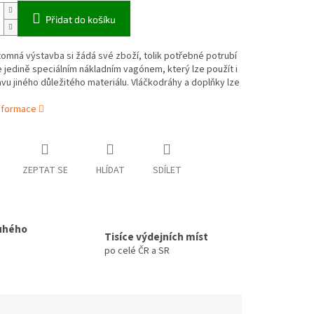
Přidat do košíku
omná výstavba si žádá své zboží, tolik potřebné potrubí
 jedině speciálním nákladním vagónem, který lze použít i
vu jiného důležitého materiálu. Vláčkodráhy a doplňky lze
informace
ZEPTAT SE
HLÍDAT
SDÍLET
uhého
Tisíce výdejních míst
po celé ČR a SR