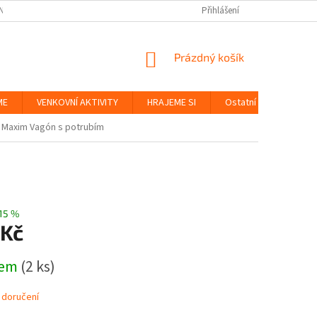
NKY
BEZPEČNOST HRAČEK A UDRŽITELNOST
Přihlášení
ZÁSADY OCHRANY OS
NÁKUPNÍ
Prázdný košík
KOŠÍK
ME
VENKOVNÍ AKTIVITY
HRAJEME SI
Ostatní
Značky
Maxim Vagón s potrubím
15 %
 Kč
dem
(2 ks)
 doručení