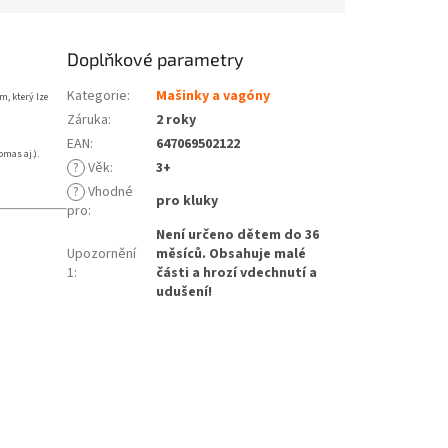
Doplňkové parametry
Kategorie
:
Mašinky a vagóny
m, který lze
Záruka
:
2 roky
EAN
:
647069502122
mas aj.).
?
Věk
:
3+
?
Vhodné
pro kluky
pro
:
Není určeno dětem do 36
Upozornění
měsíců. Obsahuje malé
1
:
části a hrozí vdechnutí a
udušení!