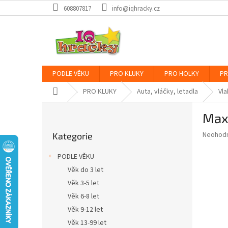
Přejít
608807817
info@iqhracky.cz
na
obsah
PODLE VĚKU
PRO KLUKY
PRO HOLKY
PR
Domů
PRO KLUKY
Auta, vláčky, letadla
Vla
P
Max
o
Přeskočit
s
Průměr
Neohod
Kategorie
kategorie
t
hodnoce
r
produkt
PODLE VĚKU
a
je
Věk do 3 let
0,0
n
z
Věk 3-5 let
n
5
í
Věk 6-8 let
hvězdič
p
Věk 9-12 let
a
Věk 13-99 let