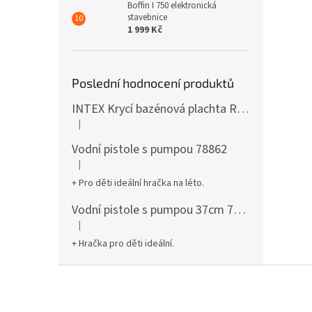
Boffin I 750 elektronická
stavebnice
1 999 Kč
Poslední hodnocení produktů
INTEX Krycí bazénová plachta Round 305cm 28030
|
Hodnocení produktu je 5 z 5 hvězdiček.
Vodní pistole s pumpou 78862
|
Hodnocení produktu je 5 z 5 hvězdiček.
+ Pro děti ideální hračka na léto.
Vodní pistole s pumpou 37cm 78961
|
Hodnocení produktu je 5 z 5 hvězdiček.
+ Hračka pro děti ideální.
Z
á
p