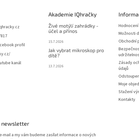
Akademie IQhračky
Informa
Živé motýlí zahrádky -
Hodnocení
iqhracky.cz
účel a přínos
Možnosti d
7817
Obchodní 
15.7.2026
cebook profil
Bezpečnos
Jak vybrat mikroskop pro
ky.cz/
udržitelno
dítě?
Zásady oc
utube kanál
13.7.2026
údajů
Odstoupení
Moje obje
Stažení vý
Kontakty
 newsletter
 e-mail a my vám budeme zasílat informace o nových