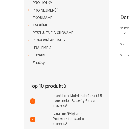
PRO HOLKY
PRO NEJMENŠÍ
Det
ZKOUMÁME
TVOŘÍME
Všudyp
PĚSTUJEME A CHOVÁME
použít 
VENKOVNÍ AKTIVITY
Vláčko
HRAJEME SI
Ostatní
Vhodné 
Značky
Top 10 produktů
Insect Lore Motýlí zahrádka (3-5
housenek) - Butterfly Garden
1 079 Kč
BUKI Hrnčířský kruh
Profesionální studio
1 099 Kč