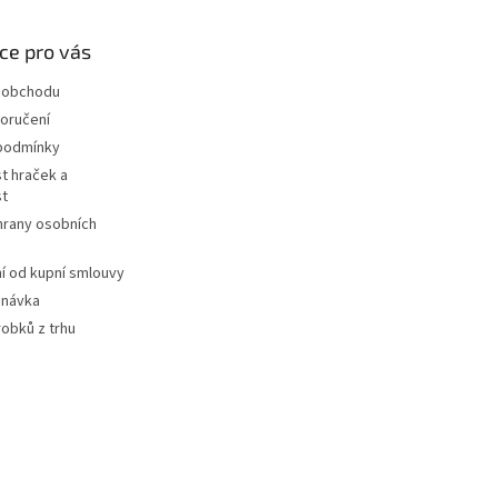
ce pro vás
 obchodu
oručení
podmínky
t hraček a
st
hrany osobních
 od kupní smlouvy
dnávka
robků z trhu