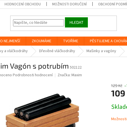
HODNOCENÍ OBCHODU
MOŽNOSTI DORUČENÍ
OBCHODNÍ PODMÍ
HLEDAT
O NEJMENŠÍ
ZKOUMÁME
TVOŘÍME
PĚSTUJEME A CHOVÁ
ky a vláčkodráhy
Dřevěné vláčkodráhy
Mašinky a vagóny
im Vagón s potrubím
502122
né
noceno
Podrobnosti hodnocení
Značka:
Maxim
ní
u
129 Kč
–
109
Měrná
Skla
cena:
ek.
Možnosti