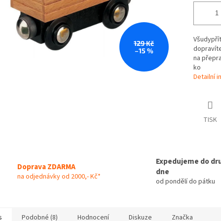
Všudypřít
129 Kč
dopravíte
–15 %
na přepra
ko
Detailní 
TISK
Expedujeme do dr
Doprava ZDARMA
dne
na odjednávky od 2000,- Kč*
od pondělí do pátku
s
Podobné (8)
Hodnocení
Diskuze
Značka