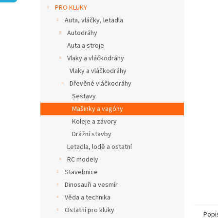
n
PRO KLUKY
e
Auta, vláčky, letadla
l
Autodráhy
Auta a stroje
Vlaky a vláčkodráhy
Vlaky a vláčkodráhy
Dřevěné vláčkodráhy
Sestavy
Mašinky a vagóny
Koleje a závory
Drážní stavby
Letadla, lodě a ostatní
RC modely
Stavebnice
Dinosauři a vesmír
Věda a technika
Ostatní pro kluky
Popi