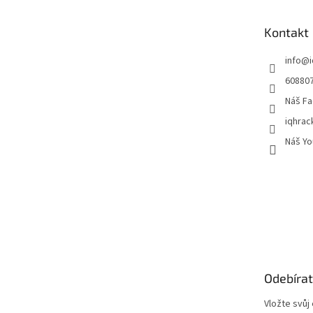
a
t
Kontakt
í
info
@
60880
Náš Fa
iqhrac
Náš Yo
Odebírat
Vložte svůj