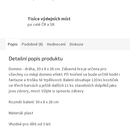
Tisíce výdejních míst
po celé ČR a SR
Popis
Podobné (8)
Hodnocení
Diskuze
Detailní popis produktu
Domino - dráha, 30 x 8 x 26 cm. Zábavná hra je určena pro
všechny co milují domino efekt. Při tvoření se bude určitě hodit i
fantazie a trošku té trpělivosti. Balení obsahuje 120 ks kostiček
ve třech barvách a ještě dalších 11 ks stavebních dolpňků jako
jsou závory, most. Užijte si spoustu zábavy.
Rozměr balení: 30 x 8 x 26 cm
Materiál: plast
Vhodné pro děti od 3 let