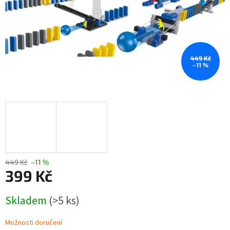
449 Kč
–11 %
449 Kč
–11 %
399 Kč
Měrná
Skladem
(>5 ks)
cena:
Možnosti doručení