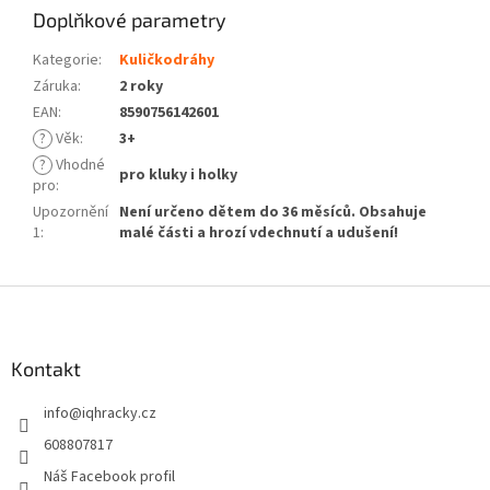
Doplňkové parametry
Kategorie
:
Kuličkodráhy
Záruka
:
2 roky
EAN
:
8590756142601
?
Věk
:
3+
?
Vhodné
pro kluky i holky
pro
:
Upozornění
Není určeno dětem do 36 měsíců. Obsahuje
1
:
malé části a hrozí vdechnutí a udušení!
Z
á
p
a
Kontakt
t
info
@
iqhracky.cz
í
608807817
Náš Facebook profil