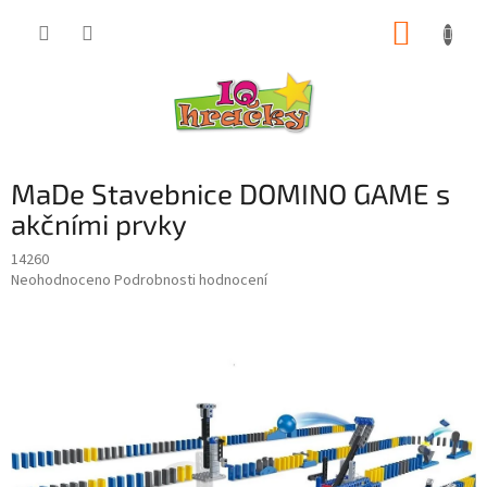
Přejít
NÁKUP
na
obsah
KOŠÍK
MaDe Stavebnice DOMINO GAME s
akčními prvky
14260
Průměrné
Neohodnoceno
Podrobnosti hodnocení
hodnocení
produktu
je
0,0
z
5
hvězdiček.