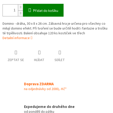
Přidat do košíku
Domino - dráha, 30 x 8 x 26 cm. Zábavná hra je určena pro všechny co
milují domino efekt. Při tvoření se bude určitě hodit i fantazie a trošku
té trpělivosti. Balení obsahuje 120 ks kostiček ve třech
Detailní informace
ZEPTAT SE
HLÍDAT
SDÍLET
Doprava ZDARMA
na odjednávky od 2000,- Kč*
Expedujeme do druhého dne
od pondělí do pátku