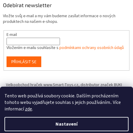
Odebírat newsletter
Vložte svůj e-mail a my vám budeme zasílat informace o nových
produktech na našem e-shopu.
E-mail
Vložením e-mailu souhlasíte s
podmínkami ochrany osobních údajů
PŘIHLÁSIT SE
Velkoobchod hraček www.Smart-Toys.cz, distributor značek BUKI
France, Brainstorm Toys, Insect Lore, World Alive, T.A.O.S. a dalších
Tento web používá soubory cookie. Dalším procházením
tohoto webu vyjadřujete souhlas s jejich používáním.. Více
informací
zde
.
Vytvořil Shoptet
Nastavení