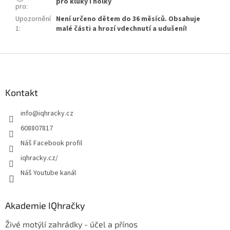
pro kluky i holky
pro
:
Upozornění
Není určeno dětem do 36 měsíců. Obsahuje
1
:
malé části a hrozí vdechnutí a udušení!
Z
á
p
a
Kontakt
t
info
@
iqhracky.cz
í
608807817
Náš Facebook profil
iqhracky.cz/
Náš Youtube kanál
Akademie IQhračky
Živé motýlí zahrádky - účel a přínos