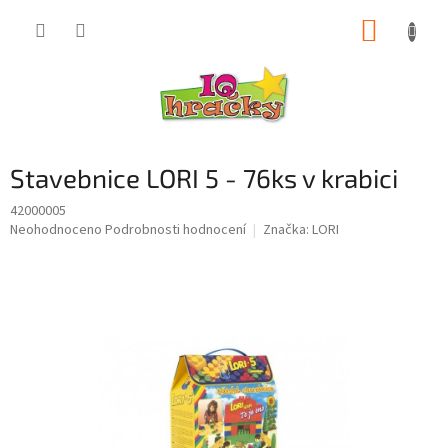
Přejít
NÁKUP
na
obsah
KOŠÍK
Stavebnice LORI 5 - 76ks v krabici
42000005
Průměrné
Neohodnoceno
Podrobnosti hodnocení
Značka:
LORI
hodnocení
produktu
je
0,0
z
5
hvězdiček.