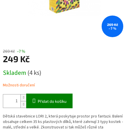
269 Kč
–7 %
269 Kč
–7 %
249 Kč
Měrná
Skladem
(4 ks)
cena:
Možnosti doručení
Přidat do košíku
Dětská stavebnice LORI 2, která poskytuje prostor pro fantazii. Balení
obsahuje celkem 35 ks plastových dílků, které zahrnují 3 typy kostek -
malé, střední a velké. Zkonstruovat si tak můžeš různé sta