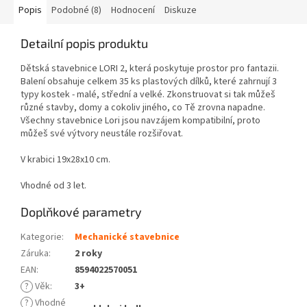
Popis
Podobné (8)
Hodnocení
Diskuze
Detailní popis produktu
Dětská stavebnice LORI 2, která poskytuje prostor pro fantazii.
Balení obsahuje celkem 35 ks plastových dílků, které zahrnují 3
typy kostek - malé, střední a velké. Zkonstruovat si tak můžeš
různé stavby, domy a cokoliv jiného, co Tě zrovna napadne.
Všechny stavebnice Lori jsou navzájem kompatibilní, proto
můžeš své výtvory neustále rozšiřovat.
V krabici 19x28x10 cm.
Vhodné od 3 let.
Doplňkové parametry
Kategorie
:
Mechanické stavebnice
Záruka
:
2 roky
EAN
:
8594022570051
?
Věk
:
3+
?
Vhodné