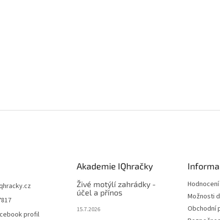
Akademie IQhračky
Informa
Živé motýlí zahrádky -
Hodnocení
iqhracky.cz
účel a přínos
Možnosti d
7817
Obchodní 
15.7.2026
cebook profil