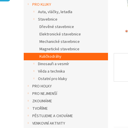
n
PRO KLUKY
e
Auta, vláčky, letadla
l
Stavebnice
Dřevěné stavebnice
Elektronické stavebnice
Mechanické stavebnice
Magnetické stavebnice
Kuličkodráhy
Dinosauři a vesmír
Věda a technika
Ostatní pro kluky
PRO HOLKY
PRO NEJMENŠÍ
ZKOUMÁME
TVOŘÍME
PĚSTUJEME A CHOVÁME
VENKOVNÍ AKTIVITY