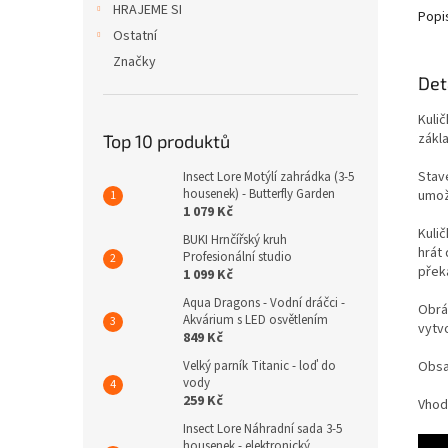
HRAJEME SI
Popi
Ostatní
Značky
Det
Kuli
zákla
Top 10 produktů
Stav
Insect Lore Motýlí zahrádka (3-5
housenek) - Butterfly Garden
umož
1 079 Kč
Kulič
BUKI Hrnčířský kruh
hrát
Profesionální studio
překá
1 099 Kč
Aqua Dragons - Vodní dráčci -
Obrá
Akvárium s LED osvětlením
vytvo
849 Kč
Obsah
Velký parník Titanic - loď do
vody
259 Kč
Vhodn
Insect Lore Náhradní sada 3-5
housenek - elektronický