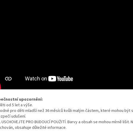
ečnostní upozornění:
ěti od 5 let a výše.
odné pro děti mladší než 36 měsíců kvůli malým částem, které mohou být s
zpečí udušení.
 USCHOVEJTE PRO BUDOUCÍ POUŽITÍ. Barvy a obsah se mohou mírně lišit. 
uchován, obsahuje důležité informace.