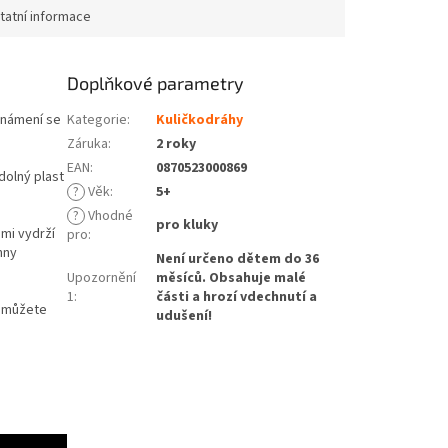
tatní informace
Doplňkové parametry
známení se
Kategorie
:
Kuličkodráhy
Záruka
:
2 roky
EAN
:
0870523000869
dolný plast
?
Věk
:
5+
?
Vhodné
pro kluky
imi vydrží
pro
:
hny
Není určeno dětem do 36
Upozornění
měsíců. Obsahuje malé
1
:
části a hrozí vdechnutí a
í můžete
udušení!