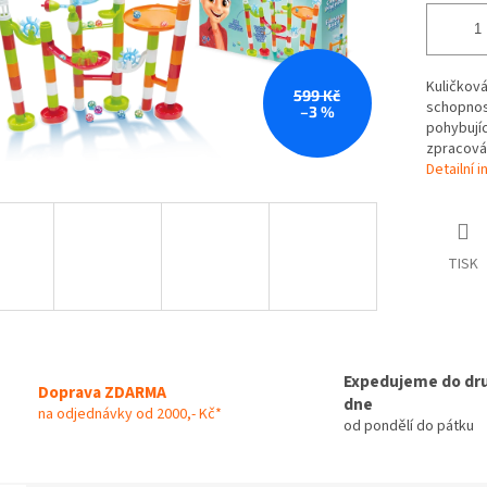
Kuličková
599 Kč
schopnost
–3 %
pohybujíc
zpracová
Detailní 
TISK
Expedujeme do dr
Doprava ZDARMA
dne
na odjednávky od 2000,- Kč*
od pondělí do pátku