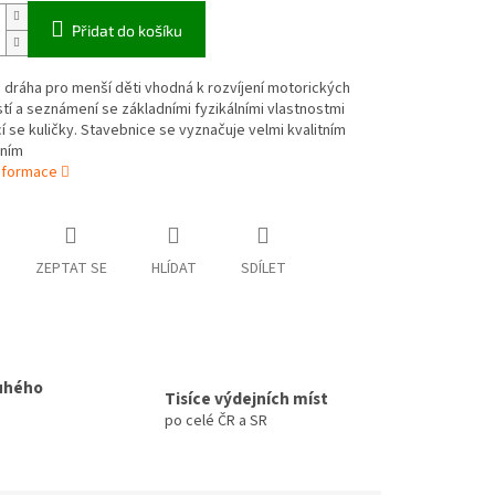
Přidat do košíku
 dráha pro menší děti vhodná k rozvíjení motorických
í a seznámení se základními fyzikálními vlastnostmi
í se kuličky. Stavebnice se vyznačuje velmi kvalitním
ním
informace
ZEPTAT SE
HLÍDAT
SDÍLET
uhého
Tisíce výdejních míst
po celé ČR a SR