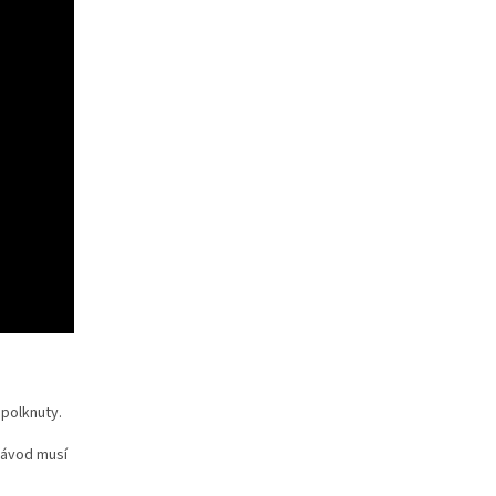
polknuty.
Návod musí