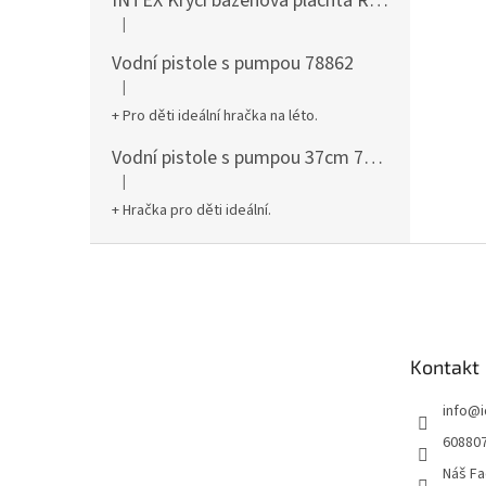
INTEX Krycí bazénová plachta Round 305cm 28030
|
Hodnocení produktu je 5 z 5 hvězdiček.
Vodní pistole s pumpou 78862
|
Hodnocení produktu je 5 z 5 hvězdiček.
+ Pro děti ideální hračka na léto.
Vodní pistole s pumpou 37cm 78961
|
Hodnocení produktu je 5 z 5 hvězdiček.
+ Hračka pro děti ideální.
Z
á
p
a
t
Kontakt
í
info
@
60880
Náš Fa