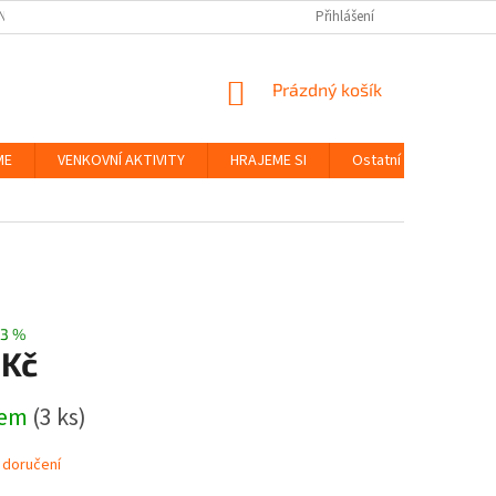
NKY
BEZPEČNOST HRAČEK A UDRŽITELNOST
Přihlášení
ZÁSADY OCHRANY OS
NÁKUPNÍ
Prázdný košík
KOŠÍK
ME
VENKOVNÍ AKTIVITY
HRAJEME SI
Ostatní
Značky
3 %
 Kč
dem
(3 ks)
 doručení