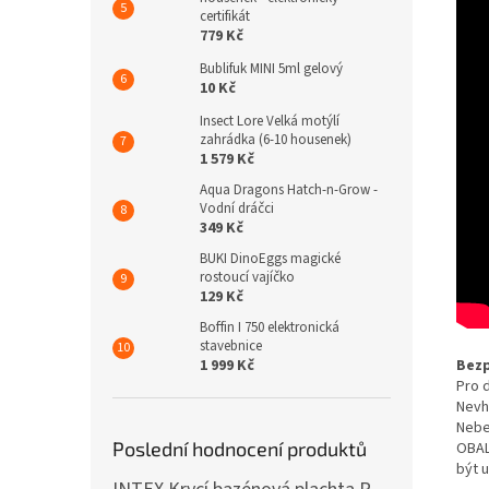
certifikát
779 Kč
Bublifuk MINI 5ml gelový
10 Kč
Insect Lore Velká motýlí
zahrádka (6-10 housenek)
1 579 Kč
Aqua Dragons Hatch-n-Grow -
Vodní dráčci
349 Kč
BUKI DinoEggs magické
rostoucí vajíčko
129 Kč
Boffin I 750 elektronická
stavebnice
Bezp
1 999 Kč
Pro d
Nevh
Nebe
Poslední hodnocení produktů
OBAL
být 