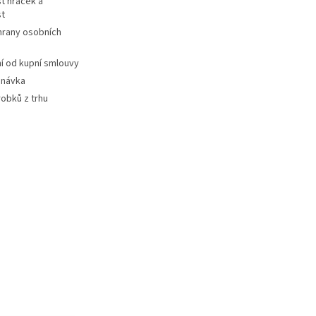
t hraček a
st
hrany osobních
 od kupní smlouvy
dnávka
robků z trhu