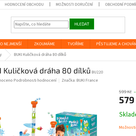
HODNOCENÍ OBCHODU
MOŽNOSTI DORUČENÍ
OBCHODNÍ PODMÍ
HLEDAT
O NEJMENŠÍ
ZKOUMÁME
TVOŘÍME
PĚSTUJEME A CHOVÁ
y
BUKI Kuličková dráha 80 dílků
 Kuličková dráha 80 dílků
BU220
né
noceno
Podrobnosti hodnocení
Značka:
BUKI France
ní
u
599 Kč
–
579
Měrná
Skla
cena:
ek.
Možnosti