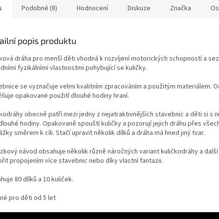
s
Podobné (8)
Hodnocení
Diskuze
Značka
Os
ailní popis produktu
čková dráha pro menší děti vhodná k rozvíjení motorických schopností a se
dními fyzikálními vlastnostmi pohybující se kuličky.
ebnice se vyznačuje velmi kvalitním zpracováním a použitým materiálem. O
ňuje opakované použití dlouhé hodiny hraní.
kodráhy obecně patří mezi jedny z nejatraktivnějších stavebnic a děti si s n
 dlouhé hodiny. Opakovaně spouští kuličky a pozorují jejich dráhu přes všec
žky směrem k cíli. Stačí upravit několik dílků a dráha má hned jiný tvar.
zkový návod obsahuje několik různě náročných variant kuličkodráhy a dalš
řit propojením více stavebnic nebo díky vlastní fantazii.
uje 80 dílků a 10 kuliček.
é pro děti od 5 let