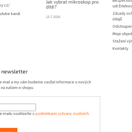
Bezpečnos
Jak vybrat mikroskop pro
ky.cz/
udržitelno
dítě?
Zásady oc
utube kanál
13.7.2026
údajů
Odstoupení
Moje obje
Stažení vý
Kontakty
 newsletter
 e-mail a my vám budeme zasílat informace o nových
 na našem e-shopu.
e-mailu souhlasíte s
podmínkami ochrany osobních