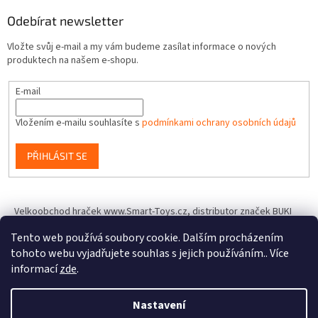
Odebírat newsletter
Vložte svůj e-mail a my vám budeme zasílat informace o nových
produktech na našem e-shopu.
E-mail
Vložením e-mailu souhlasíte s
podmínkami ochrany osobních údajů
PŘIHLÁSIT SE
Velkoobchod hraček www.Smart-Toys.cz, distributor značek BUKI
France, Brainstorm Toys, Insect Lore, World Alive, T.A.O.S. a dalších
Tento web používá soubory cookie. Dalším procházením
tohoto webu vyjadřujete souhlas s jejich používáním.. Více
informací
zde
.
Vytvořil Shoptet
Nastavení