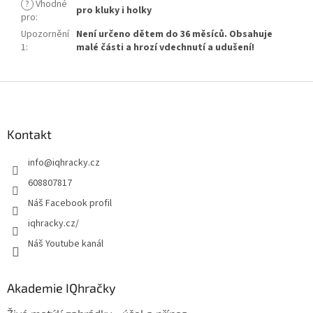
?
Vhodné
pro kluky i holky
pro
:
Upozornění
Není určeno dětem do 36 měsíců. Obsahuje
1
:
malé části a hrozí vdechnutí a udušení!
Z
á
p
a
Kontakt
t
info
@
iqhracky.cz
í
608807817
Náš Facebook profil
iqhracky.cz/
Náš Youtube kanál
Akademie IQhračky