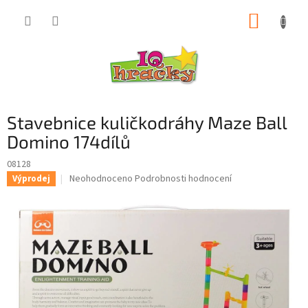
Přejít
NÁKUP
na
obsah
KOŠÍK
Stavebnice kuličkodráhy Maze Ball
Domino 174dílů
08128
Průměrné
Neohodnoceno
Podrobnosti hodnocení
Výprodej
hodnocení
produktu
je
0,0
z
5
hvězdiček.