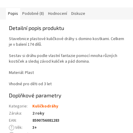
Popis
Podobné (8)
Hodnocení
Diskuze
Detailní popis produktu
Stavebnice plastové kuličkové dráhy s domino kostkami. Celkem
je v balení 174 dílů.
Sestav si dráhu podle vlastní fantazie pomocí mnoha různých
kostiček a sleduj závod kuliček a pád domina.
Materiál: Plast
Vhodné pro děti od 3 let
Doplňkové parametry
Kategorie
:
Kuličkodráhy
Záruka
:
2 roky
EAN
:
8590756081283
?
Věk
:
3+