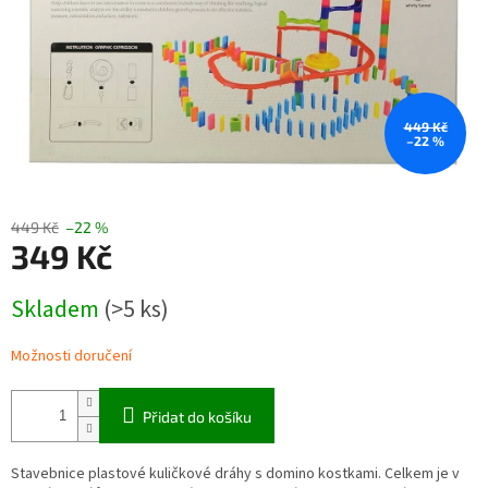
449 Kč
–22 %
449 Kč
–22 %
349 Kč
Měrná
Skladem
(>5 ks)
cena:
Možnosti doručení
Přidat do košíku
Stavebnice plastové kuličkové dráhy s domino kostkami. Celkem je v