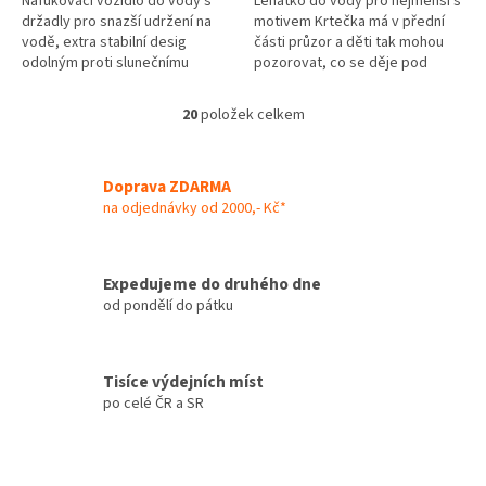
Nafukovací vozidlo do vody s
Lehátko do vody pro nejmenší s
držadly pro snazší udržení na
motivem Krtečka má v přední
vodě, extra stabilní desig
části průzor a děti tak mohou
odolným proti slunečnímu
pozorovat, co se děje pod
záření. Dvě nafukovací komory.
vodní hladinou. Rozměr 52x75
Součástí balení Věk: 3+...
cm. Cena za 1 ks, barva dle...
20
položek celkem
O
v
l
á
Doprava ZDARMA
d
na odjednávky od 2000,- Kč*
a
c
í
Expedujeme do druhého dne
p
od pondělí do pátku
r
v
k
y
Tisíce výdejních míst
v
po celé ČR a SR
ý
p
i
s