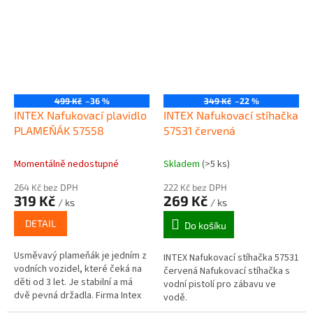
Velikost...
499 Kč
–36 %
349 Kč
–22 %
INTEX Nafukovací plavidlo
INTEX Nafukovací stíhačka
PLAMEŇÁK 57558
57531 červená
Momentálně nedostupné
Skladem
(>5 ks)
264 Kč bez DPH
222 Kč bez DPH
319 Kč
269 Kč
/ ks
/ ks
DETAIL
Do košíku
Usměvavý plameňák je jedním z
INTEX Nafukovací stíhačka 57531
vodních vozidel, které čeká na
červená Nafukovací stíhačka s
děti od 3 let. Je stabilní a má
vodní pistolí pro zábavu ve
dvě pevná držadla. Firma Intex
vodě.
obhajuje svoji kvalitu výrobků