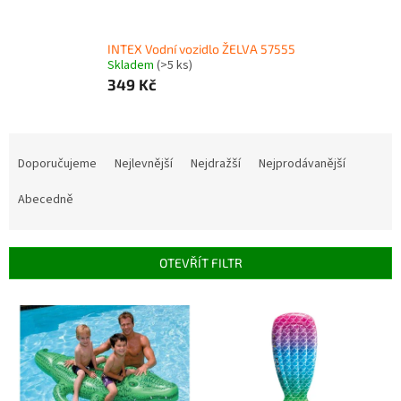
INTEX Vodní vozidlo ŽELVA 57555
Skladem
(>5 ks)
349 Kč
Ř
a
Doporučujeme
Nejlevnější
Nejdražší
Nejprodávanější
z
e
Abecedně
n
í
p
OTEVŘÍT FILTR
r
o
V
d
ý
u
p
k
i
t
s
ů