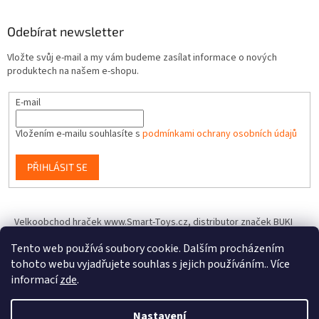
Odebírat newsletter
Vložte svůj e-mail a my vám budeme zasílat informace o nových
produktech na našem e-shopu.
E-mail
Vložením e-mailu souhlasíte s
podmínkami ochrany osobních údajů
PŘIHLÁSIT SE
Velkoobchod hraček www.Smart-Toys.cz, distributor značek BUKI
France, Brainstorm Toys, Insect Lore, World Alive, T.A.O.S. a dalších
Tento web používá soubory cookie. Dalším procházením
tohoto webu vyjadřujete souhlas s jejich používáním.. Více
informací
zde
.
Vytvořil Shoptet
Nastavení