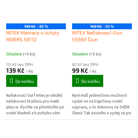
199 Kč
–30 %
149 Kč
–33 %
INTEX Matrace s úchyty
INTEX Nafukovací člun
RIDERS 58172
59380 Člun
Skladem
(>5 ks)
Skladem
(>5 ks)
115 Kč bez DPH
82 Kč bez DPH
139 Kč
99 Kč
/ ks
/ ks
Do košíku
Do košíku
Nafukovací Surf Intex je ideální
Nyní máš jedinečnou možnost
nafukovací hračkou pro malé
vydat se na báječnou vodní
plavce. Rychle se přemístíte po
výpravu, a to dokonce na SVÉM
vodní hladině a k pohybu vám
člunu! Tak nasedni a vydej se po
slouží hlavně nohy. Díky
vodě. Dětský člun ve tvaru
robustním madlům je surf
závodního auta je vhodný na...
dobře...