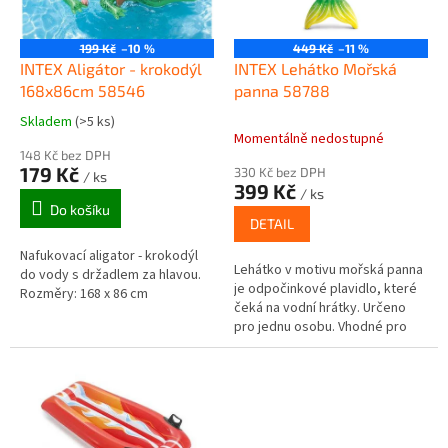
p
r
o
199 Kč
–10 %
449 Kč
–11 %
d
INTEX Aligátor - krokodýl
INTEX Lehátko Mořská
u
168x86cm 58546
panna 58788
k
Skladem
(>5 ks)
Průměrné
t
Momentálně nedostupné
hodnocení
ů
148 Kč bez DPH
produktu
179 Kč
330 Kč bez DPH
/ ks
je
399 Kč
/ ks
5,0
Do košíku
z
DETAIL
5
Nafukovací aligator - krokodýl
hvězdiček.
Lehátko v motivu mořská panna
do vody s držadlem za hlavou.
je odpočinkové plavidlo, které
Rozměry: 168 x 86 cm
čeká na vodní hrátky. Určeno
pro jednu osobu. Vhodné pro
děti od 6 let Rozměry: 180 x 79
cm Nosnost: 100 kg...