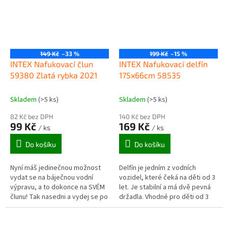
149 Kč
–33 %
199 Kč
–15 %
INTEX Nafukovací člun
INTEX Nafukovací delfín
59380 Zlatá rybka 2021
175x66cm 58535
Skladem
(>5 ks)
Skladem
(>5 ks)
82 Kč bez DPH
140 Kč bez DPH
99 Kč
169 Kč
/ ks
/ ks
Do košíku
Do košíku
Nyní máš jedinečnou možnost
Delfín je jedním z vodních
vydat se na báječnou vodní
vozidel, které čeká na děti od 3
výpravu, a to dokonce na SVÉM
let. Je stabilní a má dvě pevná
člunu! Tak nasedni a vydej se po
držadla. Vhodné pro děti od 3
vodě. Dětský člun ve tvaru zlaté
let Rozměry: 175 x 66 cm
rybky je vhodný na...
Nafukovací hračky a potřeby...