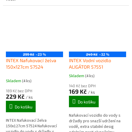
děti od 3 let. Přibližná velikost je
114 x 69 cm. Max....
299 Kč
–23 %
249 Kč
–32 %
INTEX Nafukovací želva
INTEX Vodní vozidlo
150x127cm 57524
ALIGÁTOR 57551
Skladem
(4 ks)
Průměrné
Skladem
(4 ks)
hodnocení
140 Kč bez DPH
produktu
169 Kč
189 Kč bez DPH
/ ks
je
229 Kč
/ ks
5,0
Do košíku
z
Do košíku
5
Nafukovací vozidlo do vody s
hvězdiček.
INTEX Nafukovací želva
držadly pro snazší udržení na
150x127cm 57524 Nafukovací
vodě, extra stabilní desig
vozidlo do vody s držadly s