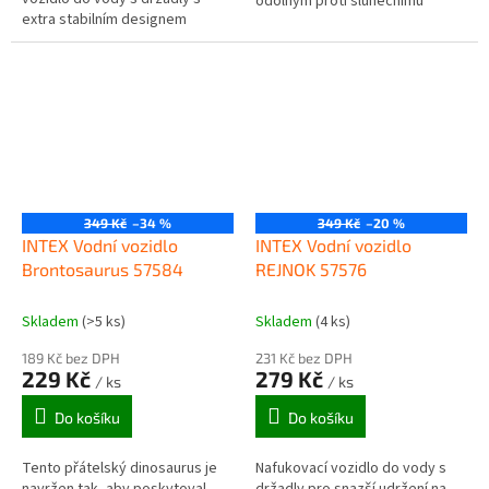
odolným proti slunečnímu
extra stabilním designem
záření. Dvě nafukovací komory.
odolným proti slunečnímu
Součástí balení opravná sada....
záření. Součástí balení opravná
sada. Dvě...
349 Kč
–34 %
349 Kč
–20 %
INTEX Vodní vozidlo
INTEX Vodní vozidlo
Brontosaurus 57584
REJNOK 57576
Skladem
(>5 ks)
Skladem
(4 ks)
189 Kč bez DPH
231 Kč bez DPH
229 Kč
279 Kč
/ ks
/ ks
Do košíku
Do košíku
Tento přátelský dinosaurus je
Nafukovací vozidlo do vody s