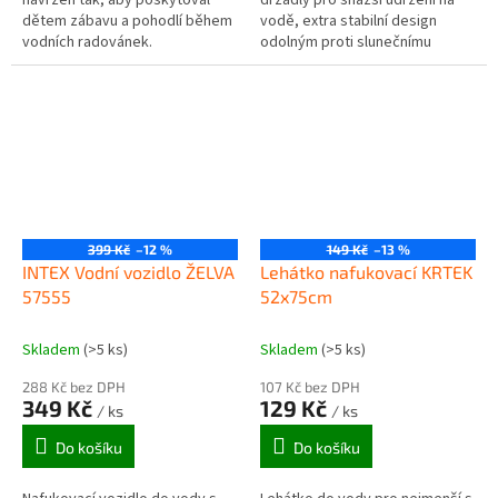
navržen tak, aby poskytoval
držadly pro snazší udržení na
dětem zábavu a pohodlí během
vodě, extra stabilní design
vodních radovánek.
odolným proti slunečnímu
záření. Dvě nafukovací komory.
399 Kč
–12 %
149 Kč
–13 %
INTEX Vodní vozidlo ŽELVA
Lehátko nafukovací KRTEK
57555
52x75cm
Skladem
(>5 ks)
Skladem
(>5 ks)
288 Kč bez DPH
107 Kč bez DPH
349 Kč
129 Kč
/ ks
/ ks
Do košíku
Do košíku