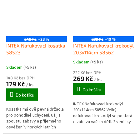
249 Kč
–28 %
299 Kč
–10 %
INTEX Nafukovací kosatka
INTEX Nafukovací krokodýl
58523
203x114cm 58562
Skladem
(>5 ks)
Průměrné
Skladem
(>5 ks)
hodnocení
222 Kč bez DPH
produktu
269 Kč
148 Kč bez DPH
/ ks
je
179 Kč
/ ks
5,0
Do košíku
z
Do košíku
5
INTEX Nafukovací krokodýl
hvězdiček.
Kosatka má dvě pevná držadla
203x114cm 58562 Velký
pro pohodlné uchycení. Užij si
nafukovací krokodýl se postará
spoustu zábavy a příjemného
o zábavu vašich dětí. 2 ventilky
osvěžení v horkých letních
na nafukování, pevný vinyl, 4
dnech. Kosatka je vhodná pro
úchyty. Součástí balení je
bazény, rybníky i moře.
opravná...