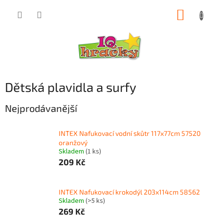
Přejít
NÁKUP
na
obsah
KOŠÍK
Dětská plavidla a surfy
Nejprodávanější
INTEX Nafukovací vodní skůtr 117x77cm 57520
oranžový
Skladem
(1 ks)
209 Kč
INTEX Nafukovací krokodýl 203x114cm 58562
Skladem
(>5 ks)
269 Kč