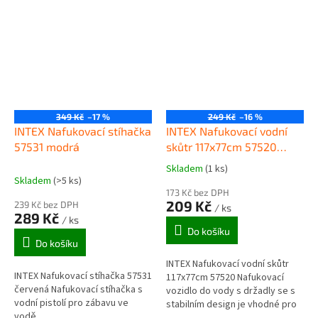
pro rekreaci a...
349 Kč
–17 %
249 Kč
–16 %
INTEX Nafukovací stíhačka
INTEX Nafukovací vodní
57531 modrá
skůtr 117x77cm 57520
oranžový
Skladem
(1 ks)
Průměrné
Skladem
(>5 ks)
hodnocení
173 Kč bez DPH
produktu
209 Kč
239 Kč bez DPH
/ ks
je
289 Kč
/ ks
5,0
Do košíku
z
Do košíku
5
INTEX Nafukovací vodní skůtr
hvězdiček.
INTEX Nafukovací stíhačka 57531
117x77cm 57520 Nafukovací
červená Nafukovací stíhačka s
vozidlo do vody s držadly se s
vodní pistolí pro zábavu ve
stabilním design je vhodné pro
vodě.