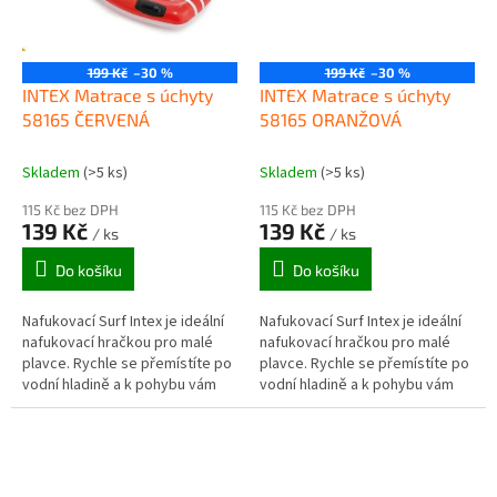
199 Kč
–30 %
199 Kč
–30 %
INTEX Matrace s úchyty
INTEX Matrace s úchyty
58165 ČERVENÁ
58165 ORANŽOVÁ
Skladem
(>5 ks)
Skladem
(>5 ks)
115 Kč bez DPH
115 Kč bez DPH
139 Kč
139 Kč
/ ks
/ ks
Do košíku
Do košíku
Nafukovací Surf Intex je ideální
Nafukovací Surf Intex je ideální
nafukovací hračkou pro malé
nafukovací hračkou pro malé
plavce. Rychle se přemístíte po
plavce. Rychle se přemístíte po
vodní hladině a k pohybu vám
vodní hladině a k pohybu vám
slouží hlavně nohy. Díky
slouží hlavně nohy. Díky
robustním madlům je surf
robustním madlům je surf
dobře...
dobře...