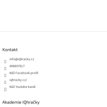
u
Z
á
p
a
Kontakt
t
info
@
iqhracky.cz
í
608807817
Náš Facebook profil
iqhracky.cz/
Náš Youtube kanál
Akademie IQhračky