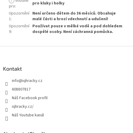
?
Vhodné
pro kluky i holky
pro
:
Upozornění
Není určeno dětem do 36 měsíců. Obsahuje
1
:
malé části a hrozí vdechnutí a udušení!
Upozornění
Používat pouze v mělké vodě a pod dohledem
9
:
dospělé osoby. Není záchranná pomůcka.
Z
á
p
a
Kontakt
t
info
@
iqhracky.cz
í
608807817
Náš Facebook profil
iqhracky.cz/
Náš Youtube kanál