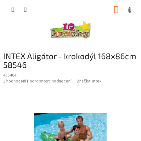
Přejít
NÁKUP
na
obsah
KOŠÍK
INTEX Aligátor - krokodýl 168x86cm
58546
455464
Průměrné
1 hodnocení
Podrobnosti hodnocení
Značka:
Intex
hodnocení
produktu
je
5,0
z
5
hvězdiček.