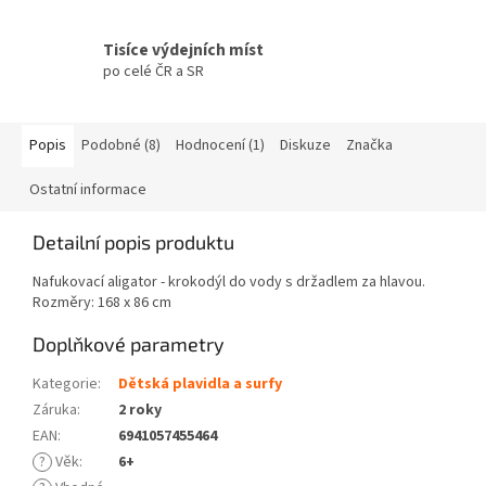
Tisíce výdejních míst
po celé ČR a SR
Popis
Podobné (8)
Hodnocení (1)
Diskuze
Značka
Ostatní informace
Detailní popis produktu
Nafukovací aligator - krokodýl do vody s držadlem za hlavou.
Rozměry: 168 x 86 cm
Doplňkové parametry
Kategorie
:
Dětská plavidla a surfy
Záruka
:
2 roky
EAN
:
6941057455464
?
Věk
:
6+