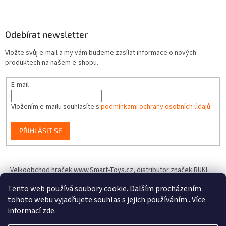
Odebírat newsletter
Vložte svůj e-mail a my vám budeme zasílat informace o nových
produktech na našem e-shopu.
E-mail
Vložením e-mailu souhlasíte s
podmínkami ochrany osobních údajů
PŘIHLÁSIT SE
Velkoobchod hraček www.Smart-Toys.cz, distributor značek BUKI
France, Brainstorm Toys, Insect Lore, World Alive, T.A.O.S. a dalších
Tento web používá soubory cookie. Dalším procházením
tohoto webu vyjadřujete souhlas s jejich používáním.. Více
informací
zde
.