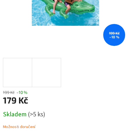
199 Kč
–10 %
199 Kč
–10 %
179 Kč
Měrná
Skladem
(>5 ks)
cena:
Možnosti doručení