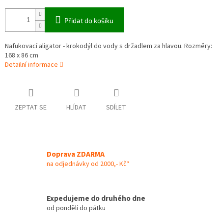
Přidat do košíku
Nafukovací aligator - krokodýl do vody s držadlem za hlavou. Rozměry:
168 x 86 cm
Detailní informace
ZEPTAT SE
HLÍDAT
SDÍLET
Doprava ZDARMA
na odjednávky od 2000,- Kč*
Expedujeme do druhého dne
od pondělí do pátku