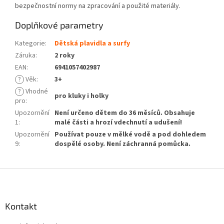
bezpečnostní normy na zpracování a použité materiály.
Doplňkové parametry
Kategorie
:
Dětská plavidla a surfy
Záruka
:
2 roky
EAN
:
6941057402987
?
Věk
:
3+
?
Vhodné
pro kluky i holky
pro
:
Upozornění
Není určeno dětem do 36 měsíců. Obsahuje
1
:
malé části a hrozí vdechnutí a udušení!
Upozornění
Používat pouze v mělké vodě a pod dohledem
9
:
dospělé osoby. Není záchranná pomůcka.
Z
á
p
a
Kontakt
t