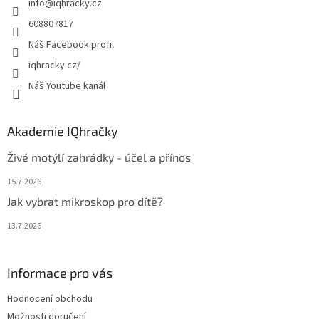
info
@
iqhracky.cz
í
608807817
Náš Facebook profil
iqhracky.cz/
Náš Youtube kanál
Akademie IQhračky
Živé motýlí zahrádky - účel a přínos
15.7.2026
Jak vybrat mikroskop pro dítě?
13.7.2026
Informace pro vás
Hodnocení obchodu
Možnosti doručení