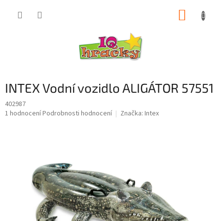
Přejít
NÁKUP
na
obsah
KOŠÍK
INTEX Vodní vozidlo ALIGÁTOR 57551
402987
Průměrné
1 hodnocení
Podrobnosti hodnocení
Značka:
Intex
hodnocení
produktu
je
5,0
z
5
hvězdiček.