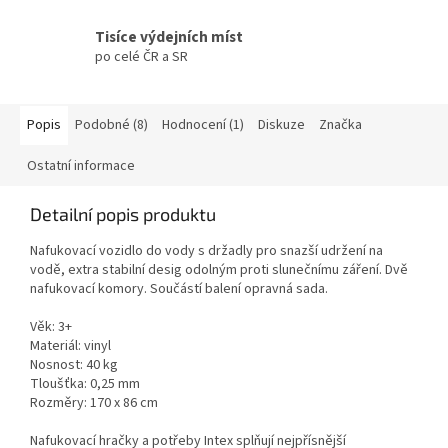
Tisíce výdejních míst
po celé ČR a SR
Popis
Podobné (8)
Hodnocení (1)
Diskuze
Značka
Ostatní informace
Detailní popis produktu
Nafukovací vozidlo do vody s držadly pro snazší udržení na
vodě, extra stabilní desig odolným proti slunečnímu záření. Dvě
nafukovací komory. Součástí balení opravná sada.
Věk: 3+
Materiál: vinyl
Nosnost: 40 kg
Tloušťka: 0,25 mm
Rozměry: 170 x 86 cm
Nafukovací hračky a potřeby Intex splňují nejpřísnější