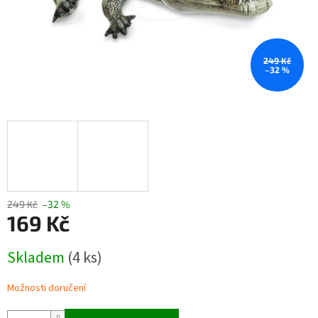
249 Kč
–32 %
249 Kč
–32 %
169 Kč
Měrná
Skladem
(4 ks)
cena:
Možnosti doručení