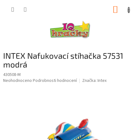
Přejít
NÁKUP
na
obsah
KOŠÍK
INTEX Nafukovací stíhačka 57531
modrá
430508-M
Průměrné
Neohodnoceno
Podrobnosti hodnocení
Značka:
Intex
hodnocení
produktu
je
0,0
z
5
hvězdiček.