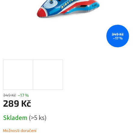
349 Kč
–17 %
349 Kč
–17 %
289 Kč
Měrná
Skladem
(>5 ks)
cena:
Možnosti doručení