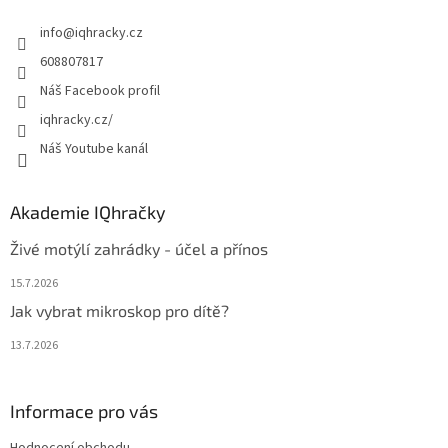
t
info
@
iqhracky.cz
í
608807817
Náš Facebook profil
iqhracky.cz/
Náš Youtube kanál
Akademie IQhračky
Živé motýlí zahrádky - účel a přínos
15.7.2026
Jak vybrat mikroskop pro dítě?
13.7.2026
Informace pro vás