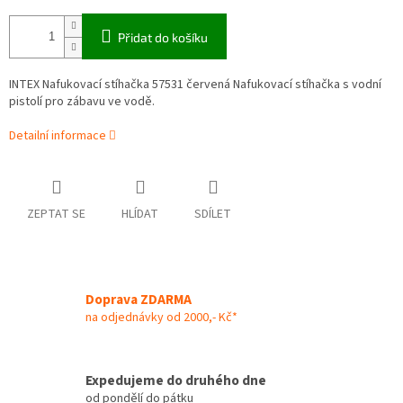
Přidat do košíku
INTEX Nafukovací stíhačka 57531 červená Nafukovací stíhačka s vodní
pistolí pro zábavu ve vodě.
Detailní informace
ZEPTAT SE
HLÍDAT
SDÍLET
Doprava ZDARMA
na odjednávky od 2000,- Kč*
Expedujeme do druhého dne
od pondělí do pátku