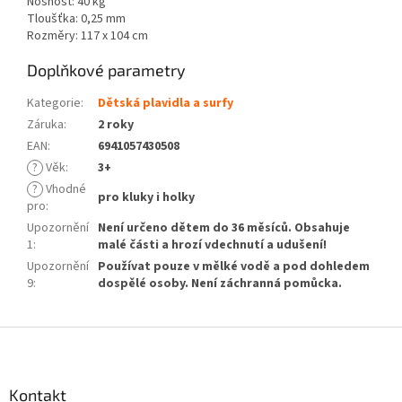
Nosnost: 40 kg
Tloušťka: 0,25 mm
Rozměry: 117 x 104 cm
Doplňkové parametry
Kategorie
:
Dětská plavidla a surfy
Záruka
:
2 roky
EAN
:
6941057430508
?
Věk
:
3+
?
Vhodné
pro kluky i holky
pro
:
Upozornění
Není určeno dětem do 36 měsíců. Obsahuje
1
:
malé části a hrozí vdechnutí a udušení!
Upozornění
Používat pouze v mělké vodě a pod dohledem
9
:
dospělé osoby. Není záchranná pomůcka.
Z
á
p
a
Kontakt