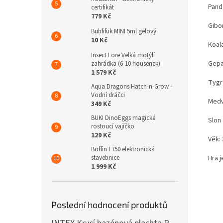
Pand
certifikát
779 Kč
Gibo
Bublifuk MINI 5ml gelový
10 Kč
Koal
Insect Lore Velká motýlí
Gepa
zahrádka (6-10 housenek)
1 579 Kč
Tygr
Aqua Dragons Hatch-n-Grow -
Vodní dráčci
Medv
349 Kč
BUKI DinoEggs magické
Slon 
rostoucí vajíčko
129 Kč
Věk: 
Boffin I 750 elektronická
Hra 
stavebnice
1 999 Kč
Poslední hodnocení produktů