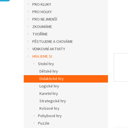
n
PRO KLUKY
e
PRO HOLKY
l
PRO NEJMENŠÍ
ZKOUMÁME
TVOŘÍME
PĚSTUJEME A CHOVÁME
VENKOVNÍ AKTIVITY
HRAJEME SI
Stolní hry
Dětské hry
Didaktické hry
Logické hry
Karetní hry
Strategické hry
Kvízové hry
Pohybové hry
Puzzle