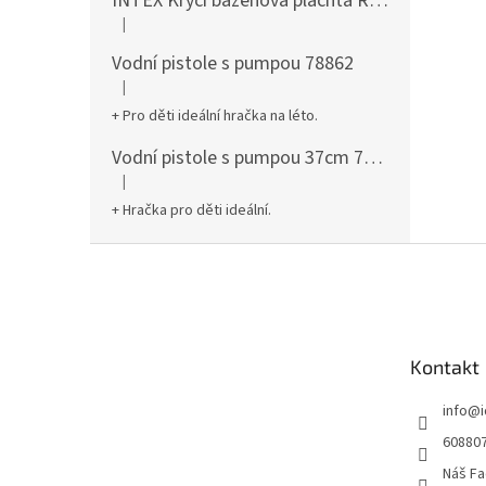
INTEX Krycí bazénová plachta Round 305cm 28030
|
Hodnocení produktu je 5 z 5 hvězdiček.
Vodní pistole s pumpou 78862
|
Hodnocení produktu je 5 z 5 hvězdiček.
+ Pro děti ideální hračka na léto.
Vodní pistole s pumpou 37cm 78961
|
Hodnocení produktu je 5 z 5 hvězdiček.
+ Hračka pro děti ideální.
Z
á
p
a
t
Kontakt
í
info
@
60880
Náš Fa