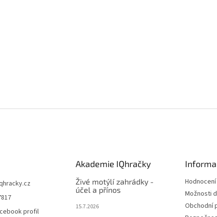
Akademie IQhračky
Informa
Živé motýlí zahrádky -
Hodnocení
iqhracky.cz
účel a přínos
Možnosti d
7817
Obchodní 
15.7.2026
cebook profil