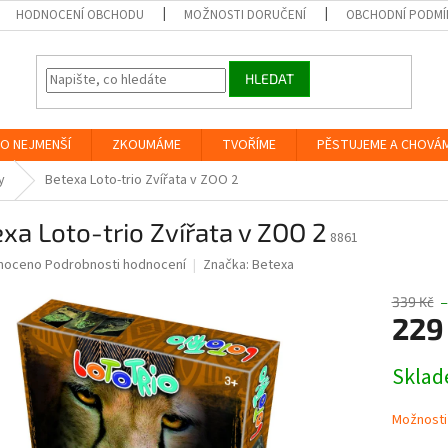
HODNOCENÍ OBCHODU
MOŽNOSTI DORUČENÍ
OBCHODNÍ PODMÍ
HLEDAT
O NEJMENŠÍ
ZKOUMÁME
TVOŘÍME
PĚSTUJEME A CHOVÁ
y
Betexa Loto-trio Zvířata v ZOO 2
xa Loto-trio Zvířata v ZOO 2
8861
né
noceno
Podrobnosti hodnocení
Značka:
Betexa
ní
u
339 Kč
–
229
Měrná
Skla
cena:
ek.
Možnosti