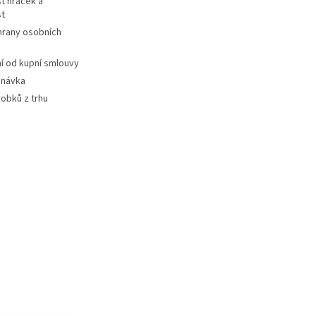
t hraček a
st
hrany osobních
 od kupní smlouvy
dnávka
robků z trhu