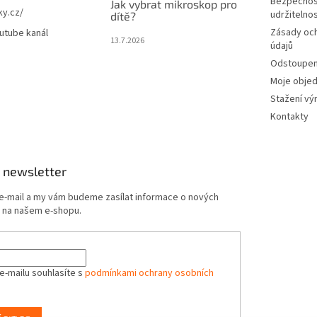
Bezpečnos
Jak vybrat mikroskop pro
ky.cz/
udržitelno
dítě?
Zásady oc
utube kanál
13.7.2026
údajů
Odstoupení
Moje obje
Stažení vý
Kontakty
 newsletter
 e-mail a my vám budeme zasílat informace o nových
 na našem e-shopu.
e-mailu souhlasíte s
podmínkami ochrany osobních