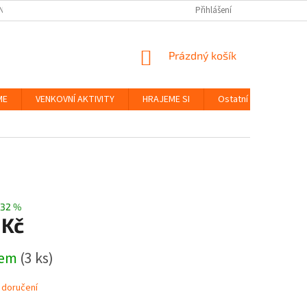
NKY
BEZPEČNOST HRAČEK A UDRŽITELNOST
Přihlášení
ZÁSADY OCHRANY OS
NÁKUPNÍ
Prázdný košík
KOŠÍK
ME
VENKOVNÍ AKTIVITY
HRAJEME SI
Ostatní
Značky
32 %
 Kč
dem
(3 ks)
 doručení