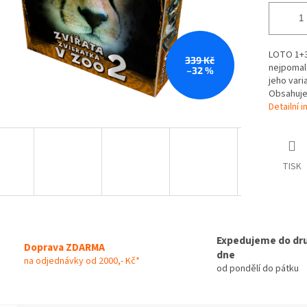
LOTO 1+3
339 Kč
nejpomale
–32 %
jeho vari
Obsahuje
Detailní 
TISK
Expedujeme do dr
Doprava ZDARMA
dne
na odjednávky od 2000,- Kč*
od pondělí do pátku