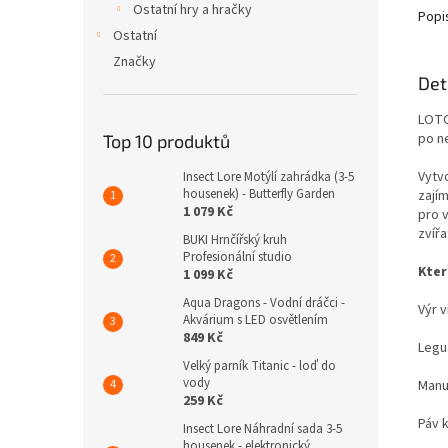
Ostatní hry a hračky
Popi
Ostatní
Značky
Det
LOTO
po n
Top 10 produktů
Vytv
Insect Lore Motýlí zahrádka (3-5
housenek) - Butterfly Garden
zají
1 079 Kč
pro 
zvíř
BUKI Hrnčířský kruh
Profesionální studio
Kter
1 099 Kč
Aqua Dragons - Vodní dráčci -
Výr v
Akvárium s LED osvětlením
849 Kč
Legu
Velký parník Titanic - loď do
vody
Manu
259 Kč
Páv 
Insect Lore Náhradní sada 3-5
housenek - elektronický