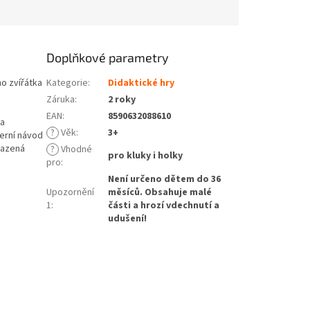
Doplňkové parametry
o zvířátka
Kategorie
:
Didaktické hry
Záruka
:
2 roky
EAN
:
8590632088610
ha
?
Věk
:
3+
erní návod
razená
?
Vhodné
pro kluky i holky
pro
:
Není určeno dětem do 36
Upozornění
měsíců. Obsahuje malé
1
:
části a hrozí vdechnutí a
udušení!