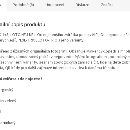
s
Podobné (8)
Hodnocení
Diskuze
Značka
ailní popis produktu
 1+3, LOTO NEJ-NEJ: Od nejmenšího zvířátka po největší, Od nejpomalejšíh
erychlejší, PEXE-TRIO, LOTO-TRIO a jeho varianty
ořeno z úžasných originálních fotografií. Obsahuje Mini-encyklopedii s mno
mavostmi, oboustranný plakát z nejpovedenějšími fotografiemi, podrobný h
všechny herní varianty, seznam zoologických zahrad z ČR, kde najdete zob
ata, QR kódy pro další zajímavé informace a videa k danému tématu
á zvířata zde najdete?
irginský
án zelený
l
korunkatý