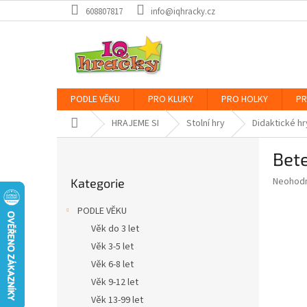
Přejít
608807817
info@iqhracky.cz
na
obsah
PODLE VĚKU
PRO KLUKY
PRO HOLKY
PR
Domů
HRAJEME SI
Stolní hry
Didaktické hr
P
Bete
o
Přeskočit
s
Průměr
Neohod
Kategorie
kategorie
t
hodnoce
r
produkt
PODLE VĚKU
a
je
Věk do 3 let
0,0
n
z
Věk 3-5 let
n
5
í
Věk 6-8 let
hvězdič
p
Věk 9-12 let
a
Věk 13-99 let