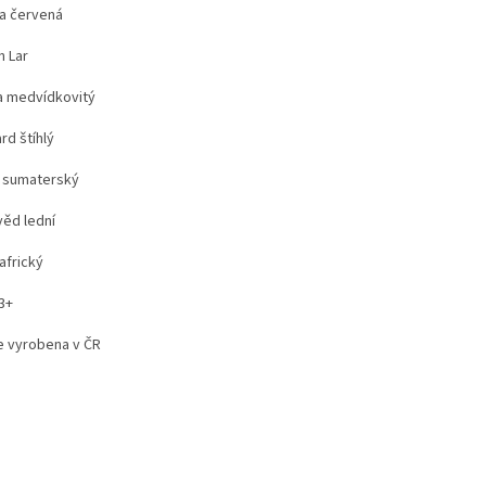
a červená
n Lar
a medvídkovitý
rd štíhlý
 sumaterský
ěd lední
africký
3+
je vyrobena v ČR