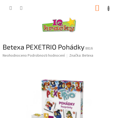
Přejít
NÁKUP
na
obsah
KOŠÍK
Betexa PEXETRIO Pohádky
8816
Průměrné
Neohodnoceno
Podrobnosti hodnocení
Značka:
Betexa
hodnocení
produktu
je
0,0
z
5
hvězdiček.