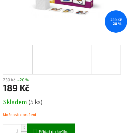
239 Kč
–20 %
239 Kč
–20 %
189 Kč
Měrná
Skladem
(5 ks)
cena:
Možnosti doručení
Přidat do košíku