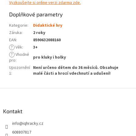
Vyzkoušejte si online verzi zdarma zde.
Doplňkové parametry
Kategorie
:
Didaktické hry
Záruka
:
2 roky
EAN
:
8590632088160
?
Věk
:
3+
?
Vhodné
pro kluky i holky
pro
:
Upozornění
Není určeno dětem do 36 měsíců. Obsahuje
1
:
malé části a hrozí vdechnutí a udušení!
Z
á
p
a
Kontakt
t
info
@
iqhracky.cz
í
608807817