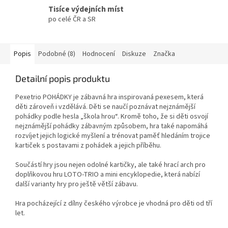
Tisíce výdejních míst
po celé ČR a SR
Popis
Podobné (8)
Hodnocení
Diskuze
Značka
Detailní popis produktu
Pexetrio POHÁDKY je zábavná hra inspirovaná pexesem, která
děti zároveň i vzdělává. Děti se naučí poznávat nejznámější
pohádky podle hesla „škola hrou“. Kromě toho, že si děti osvojí
nejznámější pohádky zábavným způsobem, hra také napomáhá
rozvíjet jejich logické myšlení a trénovat paměť hledáním trojice
kartiček s postavami z pohádek a jejich příběhu.
Součástí hry jsou nejen odolné kartičky, ale také hrací arch pro
doplňkovou hru LOTO-TRIO a mini encyklopedie, která nabízí
další varianty hry pro ještě větší zábavu.
Hra pocházející z dílny českého výrobce je vhodná pro děti od tří
let.