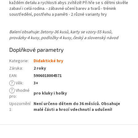
každém detalu a rychlosti abys zvítězil! Při hře se s dětmi skvěle
zabaví i celá rodina. - zábavné učení barev a tvarů - trénink
soustředění, postřehu a paměti - 2 různé varianty hry
Balení obsahuje: žetony-36 kusů, karty se vzory-55 kusů,
provázky-4 kusy, podložky-4 kusy, český a slovenský návod
Doplňkové parametry
Kategorie
:
Didaktické hry
Záruka
:
2 roky
EAN
:
5906018004571
?
Věk
:
3+
?
Vhodné
pro kluky i holky
pro
:
Upozornění
Není určeno dětem do 36 měsíců. Obsahuje
1
:
malé části a hrozí vdechnutí a udušení!
Z
á