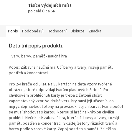
Tisíce výdejních míst
po celé ČR a SR
Popis
Podobné (8)
Hodnocení
Diskuze
Značka
Detailní popis produktu
Tvary, barvy, paměť - naučná hra
Popis: Zábavná naučná hra. Učí barvy a tvary, rozvíjí paměť,
postřeh a koncentraci.
Pro 2-4 hráče od 5 let. Na 55 kartách najdete vzory tvořené
obrázce, které odpovídají tvarům plastových žetonů. Po
chvilkovém prohlédnutí karty je třeba z žetonů složit
zapamatovaný vzor. Ve druhé verzi hry musí její účastníci co
nejrychleji navléct žetony na provázek. Jejich barva, tvar a počet
se musí shodovat s kartou, kterou si hráč na krátkou chvilku
prohlédl. Nečekaně zábavná hra, která učí barvy a tvary, rozvíjí
paměť, postřeh a koncentraci. Skládej žetony různách tvarů a
barev podle vzorové karty. Zapoj postřeh a paměť. Zaleží na