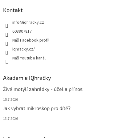
p
a
Kontakt
t
info
@
iqhracky.cz
í
608807817
Náš Facebook profil
iqhracky.cz/
Náš Youtube kanál
Akademie IQhračky
Živé motýlí zahrádky - účel a přínos
15.7.2026
Jak vybrat mikroskop pro dítě?
13.7.2026