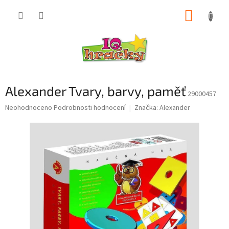
Přejít
NÁKUP
na
obsah
KOŠÍK
Alexander Tvary, barvy, paměť
29000457
Průměrné
Neohodnoceno
Podrobnosti hodnocení
Značka:
Alexander
hodnocení
produktu
je
0,0
z
5
hvězdiček.