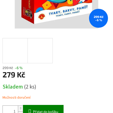
299 Kč
–6 %
299 Kč
–6 %
279 Kč
Měrná
Skladem
(2 ks)
cena:
Možnosti doručení
Přidat do košíku