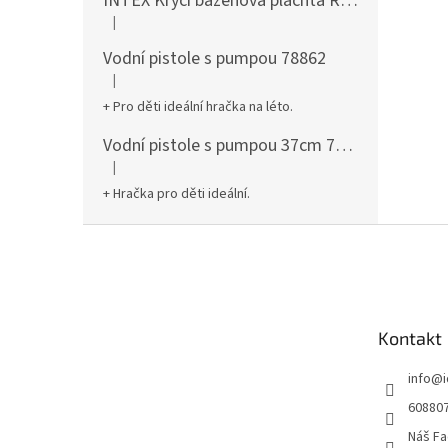
INTEX Krycí bazénová plachta Round 305cm 28030
|
Hodnocení produktu je 5 z 5 hvězdiček.
Vodní pistole s pumpou 78862
|
Hodnocení produktu je 5 z 5 hvězdiček.
+ Pro děti ideální hračka na léto.
Vodní pistole s pumpou 37cm 78961
|
Hodnocení produktu je 5 z 5 hvězdiček.
+ Hračka pro děti ideální.
Z
á
p
a
t
Kontakt
í
info
@
60880
Náš Fa