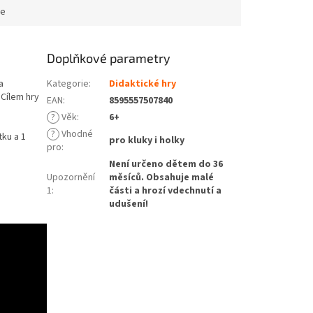
ce
Doplňkové parametry
a
Kategorie
:
Didaktické hry
 Cílem hry
EAN
:
8595557507840
?
Věk
:
6+
?
Vhodné
ku a 1
pro kluky i holky
pro
:
Není určeno dětem do 36
Upozornění
měsíců. Obsahuje malé
1
:
části a hrozí vdechnutí a
udušení!