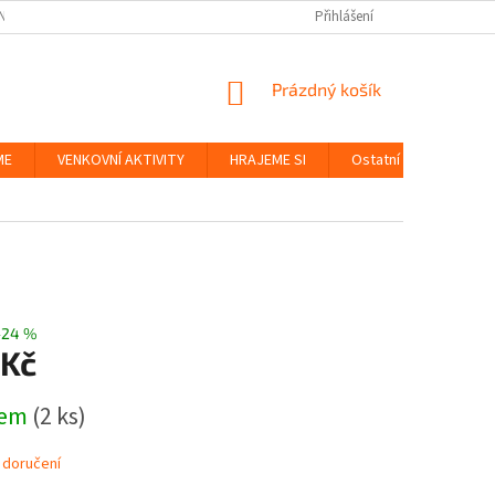
NKY
BEZPEČNOST HRAČEK A UDRŽITELNOST
Přihlášení
ZÁSADY OCHRANY OS
NÁKUPNÍ
Prázdný košík
KOŠÍK
ME
VENKOVNÍ AKTIVITY
HRAJEME SI
Ostatní
Značky
–24 %
 Kč
dem
(2 ks)
 doručení