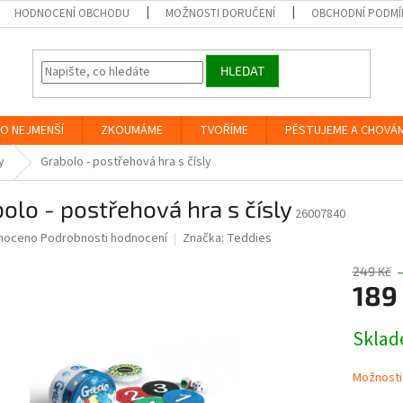
HODNOCENÍ OBCHODU
MOŽNOSTI DORUČENÍ
OBCHODNÍ PODMÍ
HLEDAT
O NEJMENŠÍ
ZKOUMÁME
TVOŘÍME
PĚSTUJEME A CHOVÁ
y
Grabolo - postřehová hra s čísly
olo - postřehová hra s čísly
26007840
né
noceno
Podrobnosti hodnocení
Značka:
Teddies
ní
u
249 Kč
189
Měrná
Skla
cena:
ek.
Možnosti