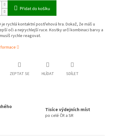
Přidat do košíku
e rychlá kontaktní postřehová hra. Dokaž, že máš u
lepší oči a nejrychlejší ruce. Kostky určí kombinaci barvy a
y musíš rychle reagovat.
informace
ZEPTAT SE
HLÍDAT
SDÍLET
uhého
Tisíce výdejních míst
po celé ČR a SR