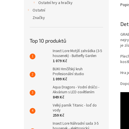
Ostatní hry a hračky
Popi
Ostatní
Značky
Det
GRAB
nejry
Top 10 produktů
je z
Insect Lore Motýlí zahrádka (3-5
housenek) - Butterfly Garden
Plec
1 079 Kč
kostk
BUKI Hrnčířský kruh
Hra j
Profesionální studio
1 099 Kč
Dopor
Aqua Dragons - Vodní dráčci -
Akvárium s LED osvětlením
849 Kč
Velký parník Titanic - loď do
vody
259 Kč
Insect Lore Náhradní sada 3-5
housenek - elektronický