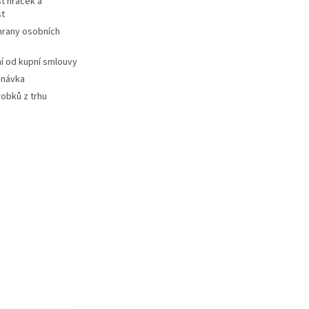
t hraček a
st
hrany osobních
 od kupní smlouvy
dnávka
robků z trhu