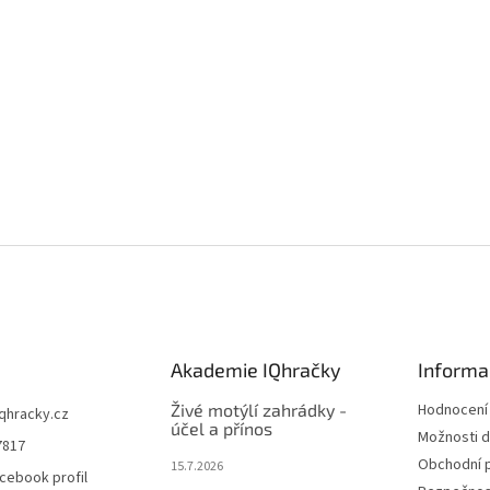
Akademie IQhračky
Informa
Živé motýlí zahrádky -
Hodnocení
iqhracky.cz
účel a přínos
Možnosti d
7817
Obchodní 
15.7.2026
cebook profil