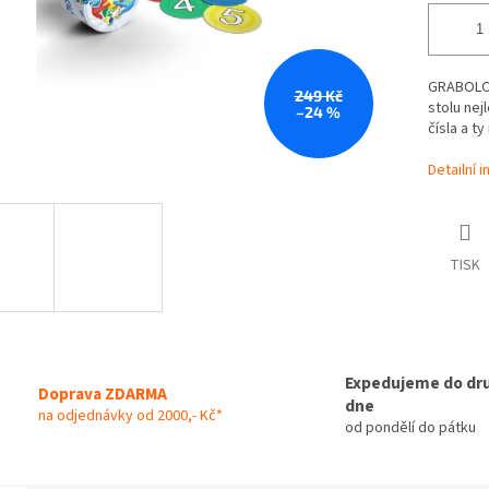
GRABOLO j
249 Kč
stolu nej
–24 %
čísla a t
Detailní 
TISK
Expedujeme do dr
Doprava ZDARMA
dne
na odjednávky od 2000,- Kč*
od pondělí do pátku