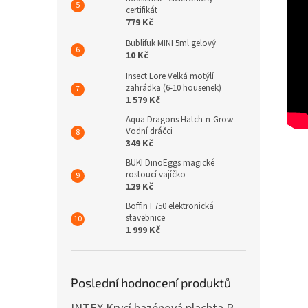
certifikát
779 Kč
Bublifuk MINI 5ml gelový
10 Kč
Insect Lore Velká motýlí
zahrádka (6-10 housenek)
1 579 Kč
Aqua Dragons Hatch-n-Grow -
Vodní dráčci
349 Kč
BUKI DinoEggs magické
rostoucí vajíčko
129 Kč
Boffin I 750 elektronická
stavebnice
1 999 Kč
Poslední hodnocení produktů