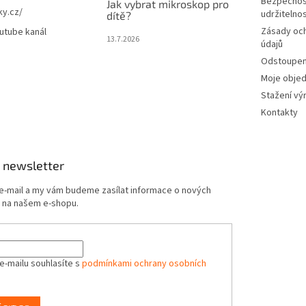
Bezpečnos
Jak vybrat mikroskop pro
ky.cz/
udržitelno
dítě?
Zásady oc
utube kanál
13.7.2026
údajů
Odstoupení
Moje obje
Stažení vý
Kontakty
 newsletter
 e-mail a my vám budeme zasílat informace o nových
 na našem e-shopu.
e-mailu souhlasíte s
podmínkami ochrany osobních