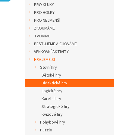
n
PRO KLUKY
e
PRO HOLKY
l
PRO NEJMENŠÍ
ZKOUMÁME
TVOŘÍME
PĚSTUJEME A CHOVÁME
VENKOVNÍ AKTIVITY
HRAJEME SI
Stolní hry
Dětské hry
Didaktické hry
Logické hry
Karetní hry
Strategické hry
Kvízové hry
Pohybové hry
Puzzle