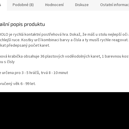
s
Podobné (8)
Hodnocení
Diskuze
Ostatní informa
ailní popis produktu
OLO je rychlá kontaktní postřehová hra. Dokaž, že máš u stolu nejlepší oči 
chlejší ruce. Kostky určí kombinaci barvy a čísla a ty musíš rychle reagovat.
ískat předepsaný počet karet.
hová krabička obsahuje 36 plastových voděodolných karet, 1 barevnou kost
u s čísly
e určena pro 3 - 5 hráčů, trvá 8 - 10 minut
učený věk 6 - 99 let.