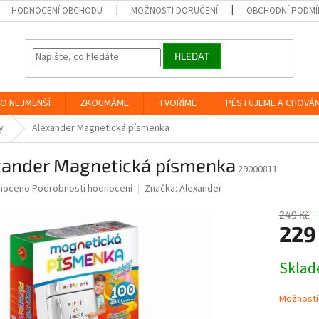
HODNOCENÍ OBCHODU
MOŽNOSTI DORUČENÍ
OBCHODNÍ PODMÍ
HLEDAT
O NEJMENŠÍ
ZKOUMÁME
TVOŘÍME
PĚSTUJEME A CHOVÁ
y
Alexander Magnetická písmenka
xander Magnetická písmenka
29000811
né
noceno
Podrobnosti hodnocení
Značka:
Alexander
ní
u
249 Kč
229
Měrná
Skla
cena:
ek.
Možnosti