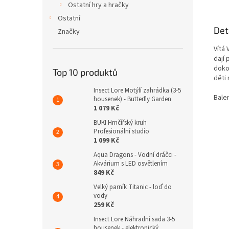
Ostatní hry a hračky
Ostatní
Det
Značky
Vítá
dají 
dokon
Top 10 produktů
děti 
Insect Lore Motýlí zahrádka (3-5
Bale
housenek) - Butterfly Garden
1 079 Kč
BUKI Hrnčířský kruh
Profesionální studio
1 099 Kč
Aqua Dragons - Vodní dráčci -
Akvárium s LED osvětlením
849 Kč
Velký parník Titanic - loď do
vody
259 Kč
Insect Lore Náhradní sada 3-5
housenek - elektronický