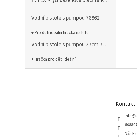
INTEX Krycí bazénová plachta Round 305cm 28030
|
Hodnocení produktu je 5 z 5 hvězdiček.
Vodní pistole s pumpou 78862
|
Hodnocení produktu je 5 z 5 hvězdiček.
+ Pro děti ideální hračka na léto.
Vodní pistole s pumpou 37cm 78961
|
Hodnocení produktu je 5 z 5 hvězdiček.
+ Hračka pro děti ideální.
Z
á
p
a
t
Kontakt
í
info
@
60880
Náš Fa