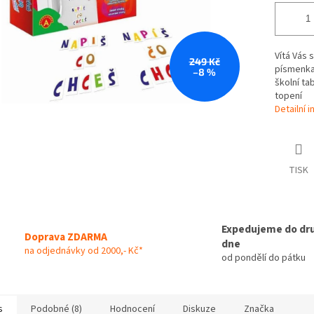
Vítá Vás
249 Kč
písmenka 
–8 %
školní ta
topení
Detailní 
TISK
Expedujeme do dr
Doprava ZDARMA
dne
na odjednávky od 2000,- Kč*
od pondělí do pátku
s
Podobné (8)
Hodnocení
Diskuze
Značka