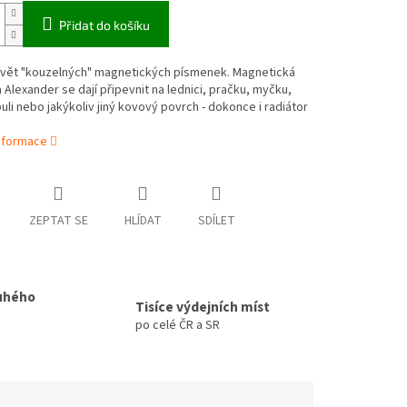
Přidat do košíku
 svět "kouzelných" magnetických písmenek. Magnetická
Alexander se dají připevnit na lednici, pračku, myčku,
buli nebo jakýkoliv jiný kovový povrch - dokonce i radiátor
informace
ZEPTAT SE
HLÍDAT
SDÍLET
uhého
Tisíce výdejních míst
po celé ČR a SR