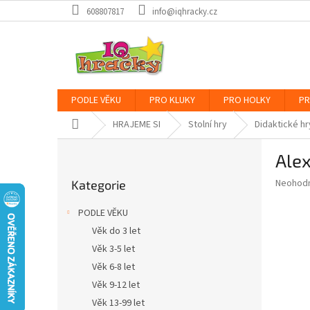
Přejít
608807817
info@iqhracky.cz
na
obsah
PODLE VĚKU
PRO KLUKY
PRO HOLKY
PR
Domů
HRAJEME SI
Stolní hry
Didaktické hr
P
Ale
o
Přeskočit
s
Průměr
Neohod
Kategorie
kategorie
t
hodnoce
r
produkt
PODLE VĚKU
a
je
Věk do 3 let
0,0
n
z
Věk 3-5 let
n
5
í
Věk 6-8 let
hvězdič
p
Věk 9-12 let
a
Věk 13-99 let