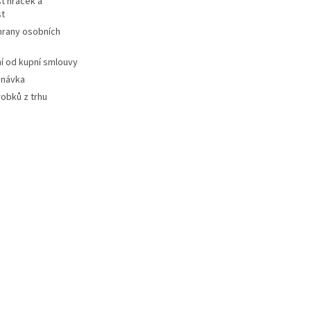
t hraček a
st
hrany osobních
 od kupní smlouvy
dnávka
robků z trhu