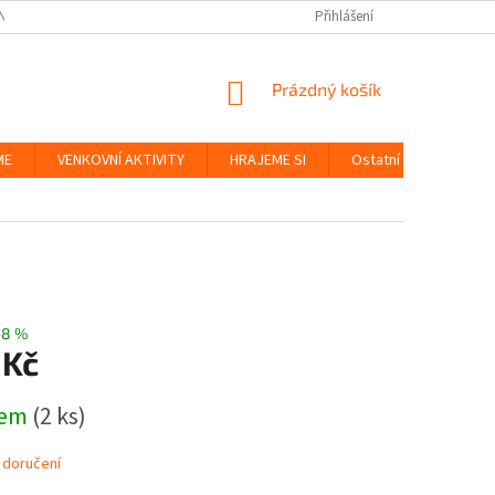
NKY
BEZPEČNOST HRAČEK A UDRŽITELNOST
Přihlášení
ZÁSADY OCHRANY OS
NÁKUPNÍ
Prázdný košík
KOŠÍK
ME
VENKOVNÍ AKTIVITY
HRAJEME SI
Ostatní
Značky
–8 %
 Kč
dem
(2 ks)
 doručení