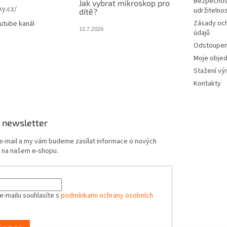
Bezpečnos
Jak vybrat mikroskop pro
ky.cz/
udržitelno
dítě?
Zásady oc
utube kanál
13.7.2026
údajů
Odstoupení
Moje obje
Stažení vý
Kontakty
 newsletter
 e-mail a my vám budeme zasílat informace o nových
 na našem e-shopu.
e-mailu souhlasíte s
podmínkami ochrany osobních