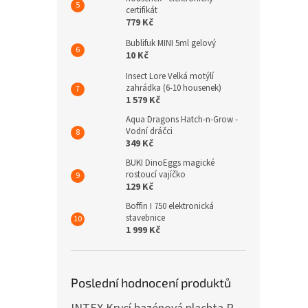
certifikát
779 Kč
Bublifuk MINI 5ml gelový
10 Kč
Insect Lore Velká motýlí
zahrádka (6-10 housenek)
1 579 Kč
Aqua Dragons Hatch-n-Grow -
Vodní dráčci
349 Kč
BUKI DinoEggs magické
rostoucí vajíčko
129 Kč
Boffin I 750 elektronická
stavebnice
1 999 Kč
Poslední hodnocení produktů