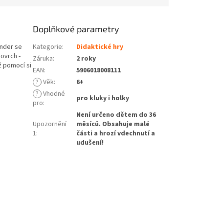
Doplňkové parametry
ander se
Kategorie
:
Didaktické hry
povrch -
Záruka
:
2 roky
ž pomocí si
EAN
:
5906018008111
?
Věk
:
6+
?
Vhodné
pro kluky i holky
pro
:
Není určeno dětem do 36
Upozornění
měsíců. Obsahuje malé
1
:
části a hrozí vdechnutí a
udušení!