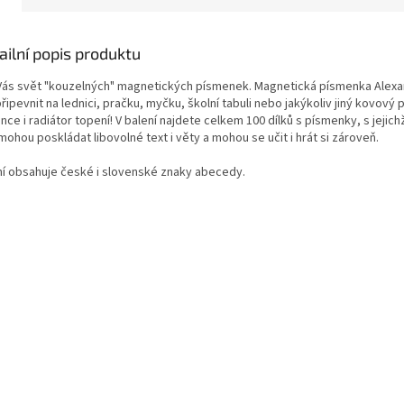
ailní popis produktu
 Vás svět "kouzelných" magnetických písmenek. Magnetická písmenka Alex
připevnit na lednici, pračku, myčku, školní tabuli nebo jakýkoliv jiný kovový 
ce i radiátor topení! V balení najdete celkem 100 dílků s písmenky, s jejich
mohou poskládat libovolné text i věty a mohou se učit i hrát si zároveň.
ní obsahuje české i slovenské znaky abecedy.