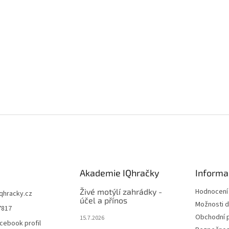
Akademie IQhračky
Informa
Živé motýlí zahrádky -
Hodnocení
iqhracky.cz
účel a přínos
Možnosti d
7817
Obchodní 
15.7.2026
cebook profil