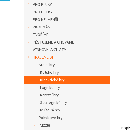
n
PRO KLUKY
e
PRO HOLKY
l
PRO NEJMENŠÍ
ZKOUMÁME
TVOŘÍME
PĚSTUJEME A CHOVÁME
VENKOVNÍ AKTIVITY
HRAJEME SI
Stolní hry
Dětské hry
Didaktické hry
Logické hry
Karetní hry
Strategické hry
Kvízové hry
Pohybové hry
Puzzle
Popi