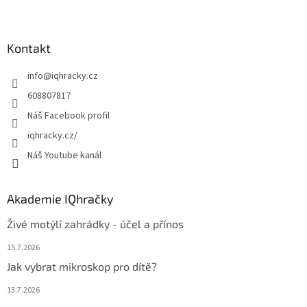
Z
á
p
a
Kontakt
t
info
@
iqhracky.cz
í
608807817
Náš Facebook profil
iqhracky.cz/
Náš Youtube kanál
Akademie IQhračky
Živé motýlí zahrádky - účel a přínos
15.7.2026
Jak vybrat mikroskop pro dítě?
13.7.2026