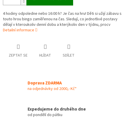
4 hodiny odpoledne nebo 16:00 h? Je čas na hru! Děti si užijí zábavu s
touto hrou bingo zaměřenou na čas. Sledují, co jednotlivé postavy
dělají v kteroukoliv denní dobu a kterýkoliv den v týdnu, procv
Detailní informace
ZEPTAT SE
HLÍDAT
SDÍLET
Doprava ZDARMA
na odjednávky od 2000,- Kč*
Expedujeme do druhého dne
od pondělí do pátku