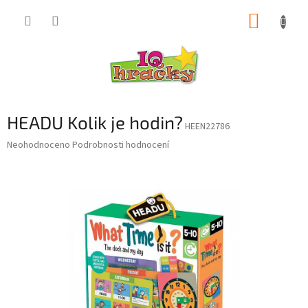
Přejít
NÁKUP
na
obsah
KOŠÍK
HEADU Kolik je hodin?
HEEN22786
Průměrné
Neohodnoceno
Podrobnosti hodnocení
hodnocení
produktu
je
0,0
z
5
hvězdiček.