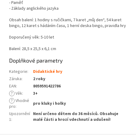
- Paměť
- Základy anglického jazyka
Obsah balení: 1 hodiny s ručičkami, 7 karet „můj den“, 54 karet
bingo, 12 karet s hádáním času, 1 herní deska bingo, pravidla hry
Doporučený věk: 5-10 let
Balení: 28,5 x 25,5 x 6,1 cm
Doplňkové parametry
Kategorie
:
Didaktické hry
Záruka
:
2 roky
EAN
:
8059591422786
?
Věk
:
3+
?
Vhodné
pro kluky i holky
pro
:
Upozornění
Není určeno dětem do 36 měsíců. Obsahuje
1
:
malé části a hrozí vdechnutí a udušení!