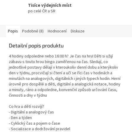
Tisíce výdejních míst
po celé ČR a SR
Popis
Podobné (8)
Hodnocení
Diskuze
Detailní popis produktu
4 hodiny odpoledne nebo 16:00 h? Je čas na hru! Děti si užijí
zábavu s touto hrou bingo zaměřenou na čas. Sledují, co
jednotlivé postavy dělají v kteroukoliv denní dobu a kterýkoliv
den v týdnu, procvičují si čtení a učí se říci čas v hodinách a
minutách na analogových, digitálních i jiných typech hodin. Herní
úrovně pro dospělé a děti, digitální a analogická notace, hodiny
a minuty, ráno a odpoledne, konvenční způsob určování času,
činnosti a dny v týdnu
Co hra u dětí rozvíjí?
- Digitální a analogový čas
- Den a týden
- Cyklický čas a pojem o čase
- Socializace a dodržování pravidel