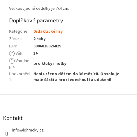
Velikost jedné cedulky je 7x4 cm.
Doplňkové parametry
Kategorie
:
Didaktické hry
Záruka
:
2 roky
EAN
:
5906018026825
?
Věk
:
3+
?
Vhodné
pro kluky i holky
pro
:
Upozornění
Není určeno dětem do 36 měsíců. Obsahuje
1
:
malé části a hrozí vdechnutí a udušení!
Z
á
p
a
Kontakt
t
info
@
iqhracky.cz
í