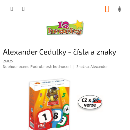
Přejít
NÁKUP
na
obsah
KOŠÍK
Alexander Cedulky - čísla a znaky
26825
Průměrné
Neohodnoceno
Podrobnosti hodnocení
Značka:
Alexander
hodnocení
produktu
je
0,0
z
5
hvězdiček.