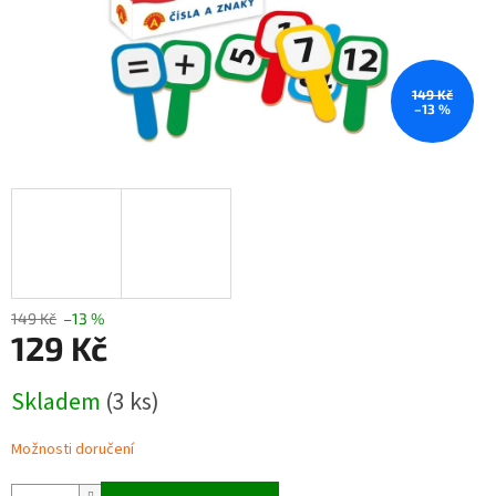
149 Kč
–13 %
149 Kč
–13 %
129 Kč
Měrná
Skladem
(3 ks)
cena:
Možnosti doručení