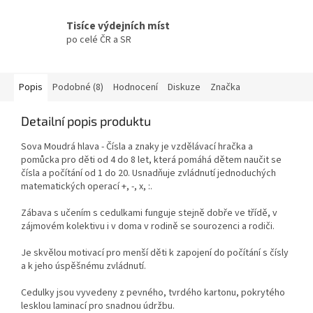
Tisíce výdejních míst
po celé ČR a SR
Popis
Podobné (8)
Hodnocení
Diskuze
Značka
Detailní popis produktu
Sova Moudrá hlava - Čísla a znaky je vzdělávací hračka a
pomůcka pro děti od 4 do 8 let, která pomáhá dětem naučit se
čísla a počítání od 1 do 20. Usnadňuje zvládnutí jednoduchých
matematických operací +, -, x, :.
Zábava s učením s cedulkami funguje stejně dobře ve třídě, v
zájmovém kolektivu i v doma v rodině se sourozenci a rodiči.
Je skvělou motivací pro menší děti k zapojení do počítání s čísly
a k jeho úspěšnému zvládnutí.
Cedulky jsou vyvedeny z pevného, tvrdého kartonu, pokrytého
lesklou laminací pro snadnou údržbu.