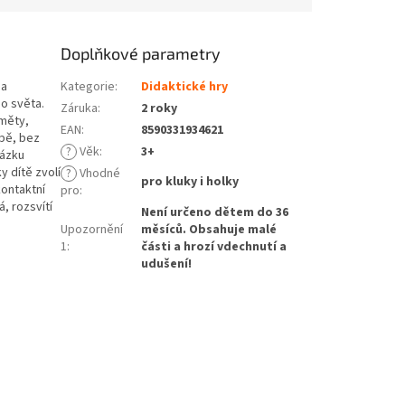
Doplňkové parametry
 a
Kategorie
:
Didaktické hry
o světa.
Záruka
:
2 roky
dměty,
EAN
:
8590331934621
obě, bez
?
Věk
:
3+
tázku
 dítě zvolí
?
Vhodné
pro kluky i holky
kontaktní
pro
:
, rozsvítí
Není určeno dětem do 36
Upozornění
měsíců. Obsahuje malé
1
:
části a hrozí vdechnutí a
udušení!