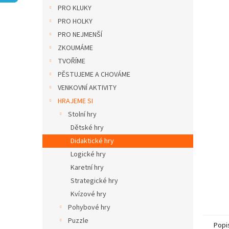
n
PRO KLUKY
e
PRO HOLKY
l
PRO NEJMENŠÍ
ZKOUMÁME
TVOŘÍME
PĚSTUJEME A CHOVÁME
VENKOVNÍ AKTIVITY
HRAJEME SI
Stolní hry
Dětské hry
Didaktické hry
Logické hry
Karetní hry
Strategické hry
Kvízové hry
Pohybové hry
Puzzle
Popi