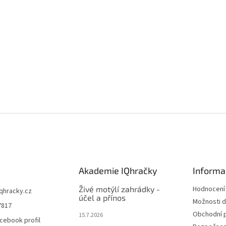
Akademie IQhračky
Informa
Živé motýlí zahrádky -
Hodnocení
iqhracky.cz
účel a přínos
Možnosti d
7817
Obchodní 
15.7.2026
cebook profil