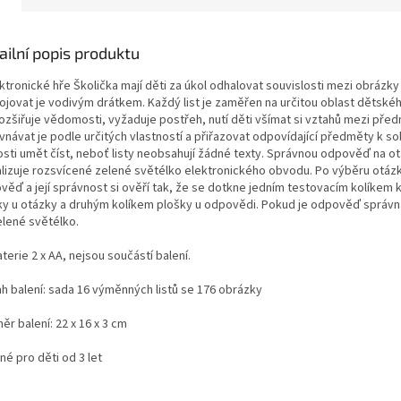
ailní popis produktu
ktronické hře Školička mají děti za úkol odhalovat souvislosti mezi obrázky
ojovat je vodivým drátkem. Každý list je zaměřen na určitou oblast dětskéh
rozšiřuje vědomosti, vyžaduje postřeh, nutí děti všímat si vztahů mezi pře
vnávat je podle určitých vlastností a přiřazovat odpovídající předměty k s
osti umět číst, neboť listy neobsahují žádné texty. Správnou odpověď na o
alizuje rozsvícené zelené světélko elektronického obvodu. Po výběru otázky
věď a její správnost si ověří tak, že se dotkne jedním testovacím kolíkem 
ky u otázky a druhým kolíkem plošky u odpovědi. Pokud je odpověď správná
elené světélko.
terie 2 x AA, nejsou součástí balení.
h balení: sada 16 výměnných listů se 176 obrázky
r balení: 22 x 16 x 3 cm
é pro děti od 3 let