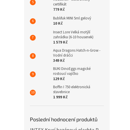
certifikát
779 Kč
Bublifuk MINI 5ml gelový
10 Kč
Insect Lore Velká motýlí
zahrádka (6-10 housenek)
1 579 Kč
Aqua Dragons Hatch-n-Grow -
Vodní dráčci
349 Kč
BUKI DinoEggs magické
rostoucí vajíčko
129 Kč
Boffin I 750 elektronická
stavebnice
1 999 Kč
Poslední hodnocení produktů