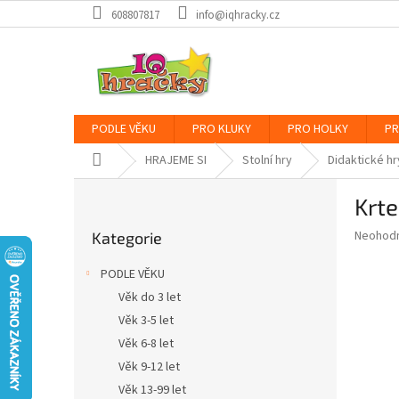
Přejít
608807817
info@iqhracky.cz
na
obsah
PODLE VĚKU
PRO KLUKY
PRO HOLKY
PR
Domů
HRAJEME SI
Stolní hry
Didaktické hr
P
Krte
o
Přeskočit
s
Průměr
Neohod
Kategorie
kategorie
t
hodnoce
r
produkt
PODLE VĚKU
a
je
Věk do 3 let
0,0
n
z
Věk 3-5 let
n
5
í
Věk 6-8 let
hvězdič
p
Věk 9-12 let
a
Věk 13-99 let