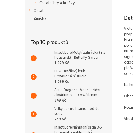
Ostatní hry a hračky
Ostatní
Det
Značky
V ele
prop
Hra 
Top 10 produktů
poro
nutn
Insect Lore Motýlí zahrádka (3-5
sign
housenek) - Butterfly Garden
odpo
1 079 Kč
ploš
BUKI Hrnčířský kruh
se z
Profesionální studio
1 099 Kč
Na ba
Aqua Dragons - Vodní dráčci -
Akvárium s LED osvětlením
Obsa
849 Kč
Rozmě
Velký parník Titanic - loď do
vody
Vhodn
259 Kč
Insect Lore Náhradní sada 3-5
housenek - elektronický