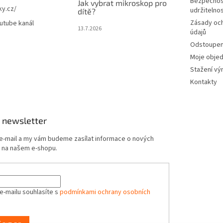
Bezpečnos
Jak vybrat mikroskop pro
ky.cz/
udržitelno
dítě?
Zásady oc
utube kanál
13.7.2026
údajů
Odstoupení
Moje obje
Stažení vý
Kontakty
 newsletter
 e-mail a my vám budeme zasílat informace o nových
 na našem e-shopu.
e-mailu souhlasíte s
podmínkami ochrany osobních