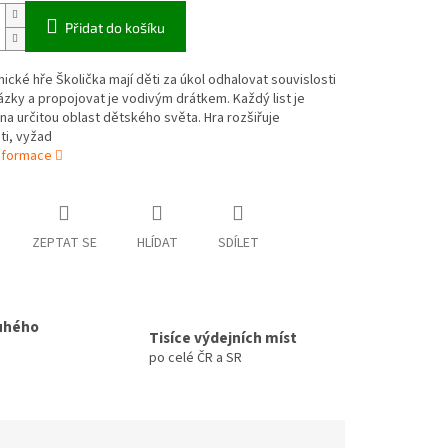
Přidat do košíku
nické hře Školička mají děti za úkol odhalovat souvislosti
zky a propojovat je vodivým drátkem. Každý list je
a určitou oblast dětského světa. Hra rozšiřuje
i, vyžad
informace
ZEPTAT SE
HLÍDAT
SDÍLET
uhého
Tisíce výdejních míst
po celé ČR a SR