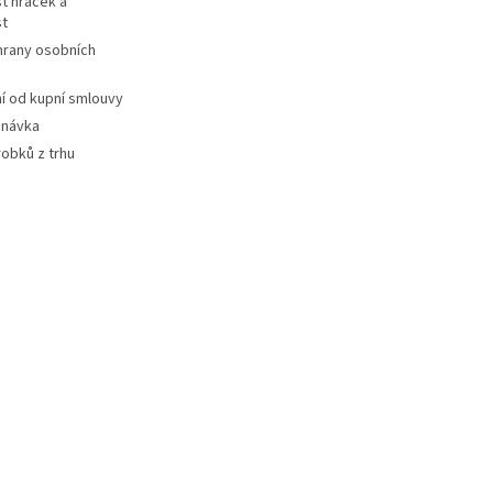
t hraček a
st
hrany osobních
 od kupní smlouvy
dnávka
robků z trhu