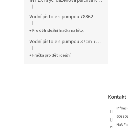
INTEX Krycí bazénová plachta Round 305cm 28030
|
Hodnocení produktu je 5 z 5 hvězdiček.
Vodní pistole s pumpou 78862
|
Hodnocení produktu je 5 z 5 hvězdiček.
+ Pro děti ideální hračka na léto.
Vodní pistole s pumpou 37cm 78961
|
Hodnocení produktu je 5 z 5 hvězdiček.
+ Hračka pro děti ideální.
Z
á
p
a
t
Kontakt
í
info
@
60880
Náš Fa