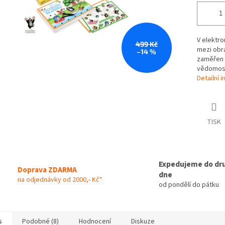
V elektro
499 Kč
mezi obrá
–14 %
zaměřen n
vědomost
Detailní 
TISK
Expedujeme do dr
Doprava ZDARMA
dne
na odjednávky od 2000,- Kč*
od pondělí do pátku
s
Podobné (8)
Hodnocení
Diskuze