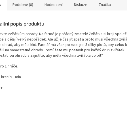
s
Podobné (8)
Hodnocení
Diskuze
Značka
ailní popis produktu
avte zvířátkům ohrady! Na farmě je pořádný zmatek! Zvířátka si hrají spole
ě a dělají velký nepořádek. Ale už je čas jít spát a proto musí všechna zvíř
 ohrad, aby měla klid. Farmář má však po ruce jen 3 dílky plotů, aby celou 
ělil na samostatné ohrady. Pomůžete mu postavit pro každý druh zvířátek
statnou ohradu a zajistíte, aby měla všechna zvířátka co pít?
ro 1 hráče.
hraní 5+ min.
5+