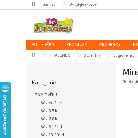
Přejít
608807817
info@iqhracky.cz
na
obsah
PODLE VĚKU
PRO KLUKY
PRO HOLKY
PR
Domů
HRAJEME SI
Stolní hry
Logické hry
P
Min
o
Přeskočit
s
Průměr
Neohod
Kategorie
kategorie
t
hodnoce
r
produkt
PODLE VĚKU
a
je
Věk do 3 let
0,0
n
z
Věk 3-5 let
n
5
í
Věk 6-8 let
hvězdič
p
Věk 9-12 let
a
Věk 13-99 let