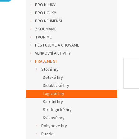
n
PRO KLUKY
e
PRO HOLKY
l
PRO NEJMENŠÍ
ZKOUMÁME
TVOŘÍME
PĚSTUJEME A CHOVÁME
VENKOVNÍ AKTIVITY
HRAJEME SI
Stolní hry
Dětské hry
Didaktické hry
Logické hry
Karetní hry
Strategické hry
Kvízové hry
Pohybové hry
Puzzle