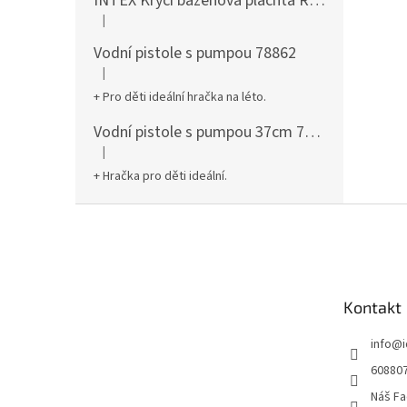
INTEX Krycí bazénová plachta Round 305cm 28030
|
Hodnocení produktu je 5 z 5 hvězdiček.
Vodní pistole s pumpou 78862
|
Hodnocení produktu je 5 z 5 hvězdiček.
+ Pro děti ideální hračka na léto.
Vodní pistole s pumpou 37cm 78961
|
Hodnocení produktu je 5 z 5 hvězdiček.
+ Hračka pro děti ideální.
Z
á
p
a
t
Kontakt
í
info
@
60880
Náš Fa