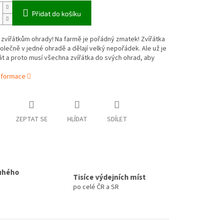
Přidat do košíku
zvířátkům ohrady! Na farmě je pořádný zmatek! Zvířátka
společně v jedné ohradě a dělají velký nepořádek. Ale už je
pát a proto musí všechna zvířátka do svých ohrad, aby
informace
ZEPTAT SE
HLÍDAT
SDÍLET
uhého
Tisíce výdejních míst
po celé ČR a SR