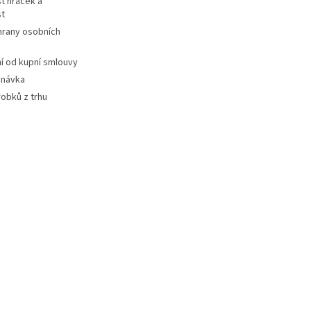
t hraček a
st
hrany osobních
 od kupní smlouvy
dnávka
robků z trhu