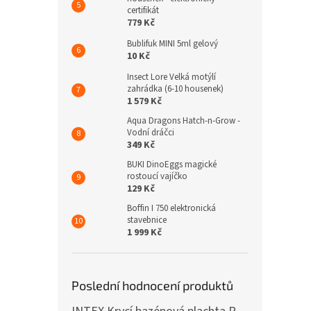
certifikát
779 Kč
Bublifuk MINI 5ml gelový
10 Kč
Insect Lore Velká motýlí
zahrádka (6-10 housenek)
1 579 Kč
Aqua Dragons Hatch-n-Grow -
Vodní dráčci
349 Kč
BUKI DinoEggs magické
rostoucí vajíčko
129 Kč
Boffin I 750 elektronická
stavebnice
1 999 Kč
Poslední hodnocení produktů