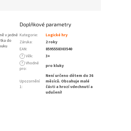
Doplňkové parametry
čně v jedné
Kategorie
:
Logické hry
átka do
Záruka
:
2 roky
louku
EAN
:
8595558303540
?
Věk
:
3+
?
Vhodné
pro kluky
pro
:
Není určeno dětem do 36
Upozornění
měsíců. Obsahuje malé
1
:
části a hrozí vdechnutí a
udušení!