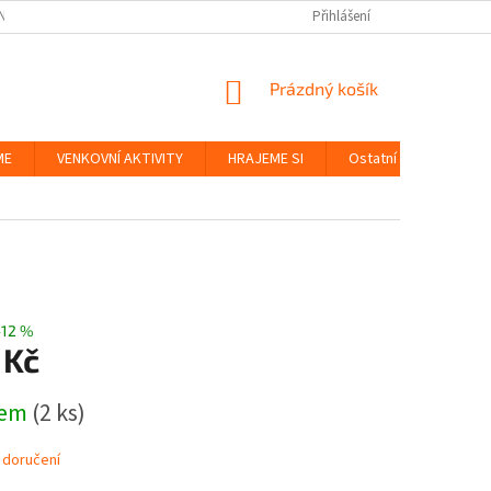
NKY
BEZPEČNOST HRAČEK A UDRŽITELNOST
Přihlášení
ZÁSADY OCHRANY OS
NÁKUPNÍ
Prázdný košík
KOŠÍK
ME
VENKOVNÍ AKTIVITY
HRAJEME SI
Ostatní
Značky
–12 %
 Kč
dem
(2 ks)
 doručení