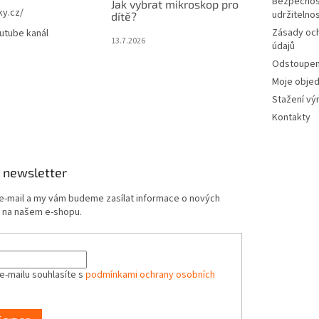
Bezpečnos
Jak vybrat mikroskop pro
ky.cz/
udržitelno
dítě?
Zásady oc
utube kanál
13.7.2026
údajů
Odstoupení
Moje obje
Stažení vý
Kontakty
 newsletter
 e-mail a my vám budeme zasílat informace o nových
 na našem e-shopu.
e-mailu souhlasíte s
podmínkami ochrany osobních