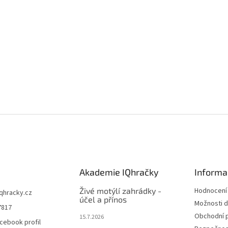
Akademie IQhračky
Informa
Živé motýlí zahrádky -
Hodnocení
iqhracky.cz
účel a přínos
Možnosti d
7817
Obchodní 
15.7.2026
cebook profil