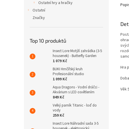
Ostatní hry a hračky
Popi
Ostatní
Značky
Det
Post
ohrad
Top 10 produktů
svých
rozd
Insect Lore Motýlí zahrádka (3-5
housenek) - Butterfly Garden
samo
1 079 Kč
Hra p
BUKI Hrnčířský kruh
Profesionální studio
Doba 
1 099 Kč
Aqua Dragons - Vodní dráčci -
Věk 
Akvárium s LED osvětlením
849 Kč
Velký parník Titanic - loď do
vody
259 Kč
Insect Lore Náhradní sada 3-5
housenek - elektronický