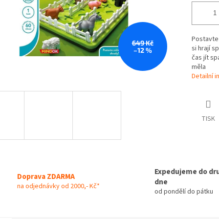
Postavte 
649 Kč
si hrají 
–12 %
čas jít s
měla
Detailní 
TISK
Expedujeme do dr
Doprava ZDARMA
dne
na odjednávky od 2000,- Kč*
od pondělí do pátku