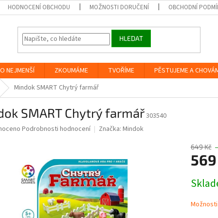
HODNOCENÍ OBCHODU
MOŽNOSTI DORUČENÍ
OBCHODNÍ PODMÍ
HLEDAT
O NEJMENŠÍ
ZKOUMÁME
TVOŘÍME
PĚSTUJEME A CHOVÁ
Mindok SMART Chytrý farmář
dok SMART Chytrý farmář
303540
né
noceno
Podrobnosti hodnocení
Značka:
Mindok
ní
u
649 Kč
569
Měrná
Skla
cena:
ek.
Možnosti