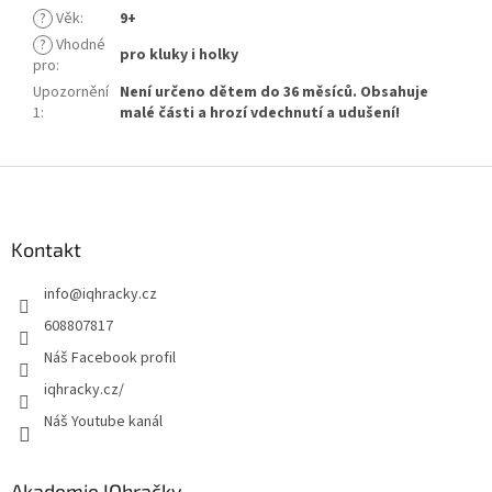
?
Věk
:
9+
?
Vhodné
pro kluky i holky
pro
:
Upozornění
Není určeno dětem do 36 měsíců. Obsahuje
1
:
malé části a hrozí vdechnutí a udušení!
Z
á
p
a
Kontakt
t
info
@
iqhracky.cz
í
608807817
Náš Facebook profil
iqhracky.cz/
Náš Youtube kanál
Akademie IQhračky