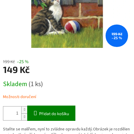
199 Kč
–25 %
199 Kč
–25 %
149 Kč
Měrná
Skladem
(1 ks)
cena:
Možnosti doručení
Přidat do košíku
Staňte se malířem, nyní to zvládne opravdu každý.Obrázek je rozdělen