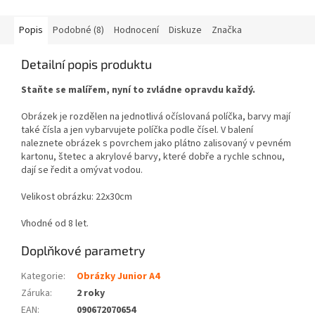
Popis
Podobné (8)
Hodnocení
Diskuze
Značka
Detailní popis produktu
Staňte se malířem, nyní to zvládne opravdu každý.
Obrázek je rozdělen na jednotlivá očíslovaná políčka, barvy mají
také čísla a jen vybarvujete políčka podle čísel. V balení
naleznete obrázek s povrchem jako plátno zalisovaný v pevném
kartonu, štetec a akrylové barvy, které dobře a rychle schnou,
dají se ředit a omývat vodou.
Velikost obrázku: 22x30cm
Vhodné od 8 let.
Doplňkové parametry
Kategorie
:
Obrázky Junior A4
Záruka
:
2 roky
EAN
:
090672070654