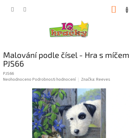
Přejít
NÁKUP
na
obsah
KOŠÍK
Malování podle čísel - Hra s míčem
PJS66
PJS66
Průměrné
Neohodnoceno
Podrobnosti hodnocení
Značka:
Reeves
hodnocení
produktu
je
0,0
z
5
hvězdiček.