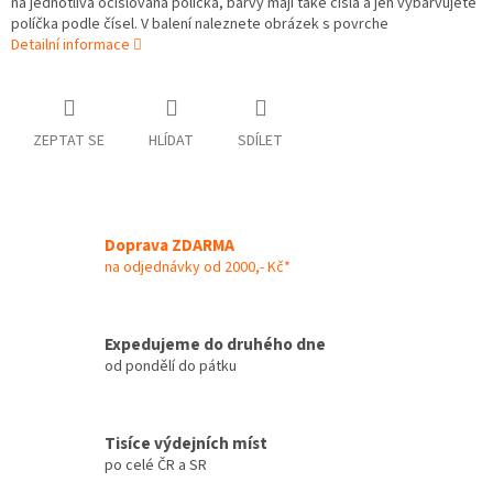
na jednotlivá očíslovaná políčka, barvy mají také čísla a jen vybarvujete
políčka podle čísel. V balení naleznete obrázek s povrche
Detailní informace
ZEPTAT SE
HLÍDAT
SDÍLET
Doprava ZDARMA
na odjednávky od 2000,- Kč*
Expedujeme do druhého dne
od pondělí do pátku
Tisíce výdejních míst
po celé ČR a SR