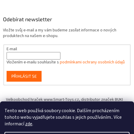
Odebírat newsletter
Vložte svůj e-mail a my vám budeme zasílat informace o nových
produktech na našem e-shopu.
E-mail
Vložením e-mailu souhlasíte s
podmínkami ochrany osobních údajů
PŘIHLÁSIT SE
Velkoobchod hraček www.Smart-Toys.cz, distributor značek BUKI
France, Brainstorm Toys, Insect Lore, World Alive, T.A.O.S. a dalších
Tento web používá soubory cookie. Dalším procházením
tohoto webu vyjadřujete souhlas s jejich používáním.. Více
informací
zde
.